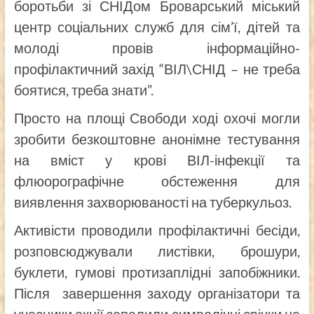
боротьби зі СНІДом Броварський міський
центр соціальних служб для сім’ї, дітей та
молоді провів інформаційно-
профілактичний захід “ВІЛ\СНІД – не треба
боятися, треба знати”.
Просто на площі Свободи ході охочі могли
зробити безкоштовне анонімне тестування
на вміст у крові ВІЛ-інфекції та
флюорографічне обстеження для
виявлення захворюваності на туберкульоз.
Активісти проводили профілактичні бесіди,
розповсюджували листівки, брошури,
буклети, гумові протизаплідні запобіжники.
Після завершення заходу організатори та
учасники акції запалили символічні свічки на