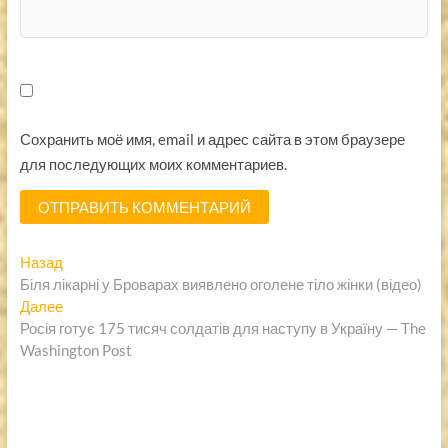
Сохранить моё имя, email и адрес сайта в этом браузере
для последующих моих комментариев.
Навигация
Предыдущая
Назад
запись:
Біля лікарні у Броварах виявлено оголене тіло жінки (відео)
по
Следующая
Далее
записям
запись:
Росія готує 175 тисяч солдатів для наступу в Україну — The
Washington Post