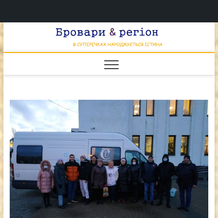
Перейти
Брова
к
В СУПЕРЕЧКАХ
НАРОДЖУЄТЬСЯ
содержимому
ІСТИНА
& регі