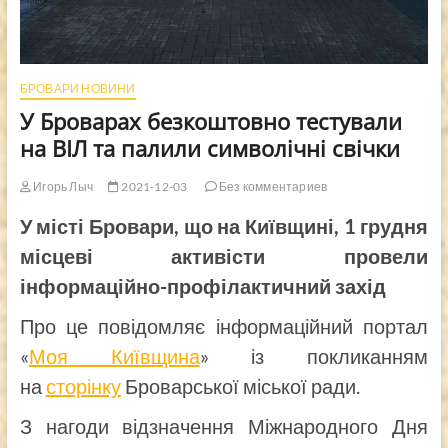
БРОВАРИ НОВИНИ
У Броварах безкоштовно тестували
на ВІЛ та палили символічні свічки
Игорь Лыч
2021-12-03
Без комментариев
У місті Бровари, що на Київщині, 1 грудня
місцеві активісти провели
інформаційно-профілактичний захід
Про це повідомляє інформаційний портал
«
Моя Київщина
» із покликанням
на
сторінку
Броварської міської ради.
З нагоди відзначення Міжнародного Дня