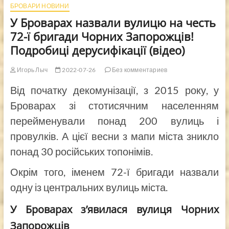
БРОВАРИ НОВИНИ
У Броварах назвали вулицю на честь
72-ї бригади Чорних Запорожців!
Подробиці дерусифікації (відео)
Игорь Лыч
2022-07-26
Без комментариев
Від початку декомунізації, з 2015 року, у
Броварах зі стотисячним населенням
перейменували понад 200 вулиць і
провулків. А цієї весни з мапи міста зникло
понад 30 російських топонімів.
Окрім того, іменем 72-ї бригади назвали
одну із центральних вулиць міста.
У Броварах з’явилася вулиця Чорних
Запорожців