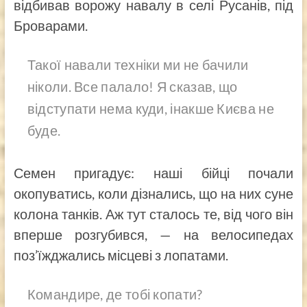
відбивав ворожу навалу в селі Русанів, під
Броварами.
Такої навали техніки ми не бачили
ніколи. Все палало! Я сказав, що
відступати нема куди, інакше Києва не
буде.
Семен пригадує: наші бійці почали
окопуватись, коли дізнались, що на них суне
колона танків. Аж тут сталось те, від чого він
вперше розгубився, — на велосипедах
поз’їжджались місцеві з лопатами.
Командире, де тобі копати?