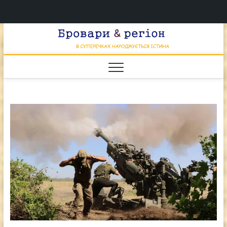
Перейти
Брова
к
В СУПЕРЕЧКАХ
НАРОДЖУЄТЬСЯ
содержимому
ІСТИНА
& регі