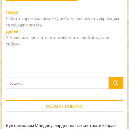
Навигация
Предыдущая
Назад
запись:
Робота з проживанням: яку роботу пропонують українцям
по
та скільки платять
записям
Следующая
Далее
запись:
У Броварах протягом тижня вісьмох людей покусали
собаки
Пошук
…
ОСТАННІ НОВИНИ
Був символом Майдану, нардепом і таксистом: де зараз і