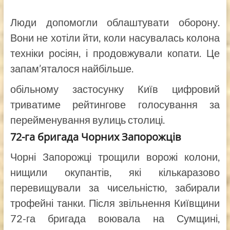
Люди допомогли облаштувати оборону.
Вони не хотіли йти, коли насувалась колона
техніки росіян, і продовжували копати. Це
запам’яталося найбільше.
обільному застосунку Київ цифровий
триватиме рейтингове голосування за
перейменування вулиць столиці.
72-га бригада Чорних Запорожців
Чорні Запорожці трощили ворожі колони,
нищили окупантів, які кількаразово
перевищували за чисельністю, забирали
трофейні танки. Після звільнення Київщини
72-га бригада воювала на Сумщині,