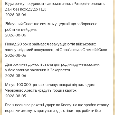
Відстрочку продовжать автоматично: «Резерв+» оновить
дані без походу до ТЦК
2026-08-06
Яблучний Спас: що святять у церкві і що заборонено
робити в цей день
2026-08-06
Понад 20 років займався евакуацією тіл військових:
загинув відомий пошуковець зі Слов’янська Олексій Юков
2026-08-06
Два роки невідомості стали для родини дуже важкими:
у бою загинув захисник із Закарпаття
2026-08-06
Мінус 100 000 грн за хвилину: шахраї під виглядом
Червоного Хреста крадуть гроші з карток
2026-08-05
Росія посилює ракетні удари по Києву: на що зробив ставку
ворог, чи зможуть врятувати «дві стіни» і що робити без