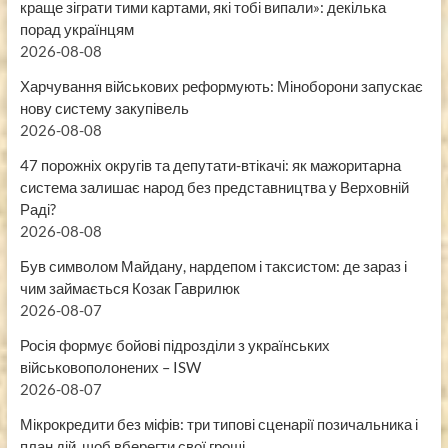
краще зіграти тими картами, які тобі випали»: декілька
порад українцям
2026-08-08
Харчування військових реформують: Міноборони запускає
нову систему закупівель
2026-08-08
47 порожніх округів та депутати-втікачі: як мажоритарна
система залишає народ без представництва у Верховній
Раді?
2026-08-08
Був символом Майдану, нардепом і таксистом: де зараз і
чим займається Козак Гаврилюк
2026-08-07
Росія формує бойові підрозділи з українських
військовополонених – ISW
2026-08-07
Мікрокредити без міфів: три типові сценарії позичальника і
план дій, щоб вберегти свої гроші