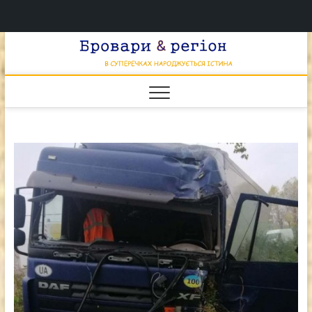
Перейти
Брова
к
В СУПЕРЕЧКАХ
НАРОДЖУЄТЬСЯ
содержимому
ІСТИНА
& регі