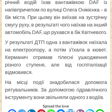
річний водій їхав вантажівкою DAF із
напівпричепом по вулиці Олега Онікієнка – в
бік міста. При цьому він виїхав на зустрічну
смугу руху, в результаті чого наїхав на інший
автомобіль DAF, що рухався в бік Квітневого.
У результаті ДТП одна з вантажівок наїхала
на електроопору, а потім з’їхала в кювет.
Керманич отримав тілесні ушкодження
різного ступеня, але від госпіталізації
відмовився.
На місці події знадобилася допомога
рятувальників. За допомогою гідравлічного
інструменту вони звільняли одного з водіїв.
Spread the love