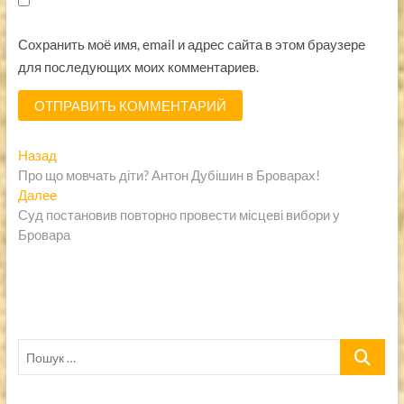
Сохранить моё имя, email и адрес сайта в этом браузере
для последующих моих комментариев.
Навигация
Предыдущая
Назад
запись:
Про що мовчать діти? Антон Дубішин в Броварах!
по
Следующая
Далее
записям
запись:
Суд постановив повторно провести місцеві вибори у
Бровара
Пошук
…