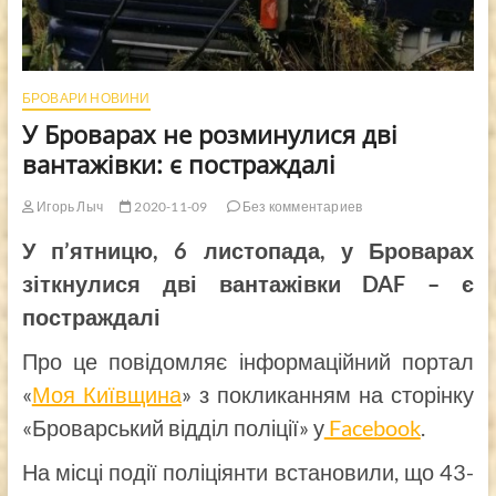
БРОВАРИ НОВИНИ
У Броварах не розминулися дві
вантажівки: є постраждалі
Игорь Лыч
2020-11-09
Без комментариев
У п’ятницю, 6 листопада, у Броварах
зіткнулися дві вантажівки DAF – є
постраждалі
Про це повідомляє інформаційний портал
«
Моя Київщина
» з покликанням на сторінку
«Броварський відділ поліції» у
Facebook
.
На місці події поліціянти встановили, що 43-