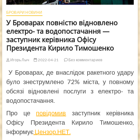
БРОВАРИ НОВИНИ
У Броварах повністю відновлено
електро- та водопостачання —
заступник керівника Офісу
Президента Кирило Тимошенко
Игорь Лыч
2022-04-21
Без комментариев
У Броварах, де внаслідок ракетного удару
було знеструмлено 72% міста, у повному
обсязі відновлені послуги з електро- та
водопостачання.
Про це
повідомив
заступник керівника
Офісу Президента Кирило Тимошенко,
інформує
Цензор.НЕТ.