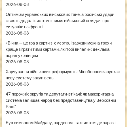
2026-08-08
Оптимізм українських військових тане, а російські удари
стають дедалі системнішими: військовий оглядач про
ситуацію на фронті
2026-08-08
«Війна — це гра в карти зі смертю, і завжди можна трохи
краще зіграти тими картами, які тобі випали»: декілька
порад українцям
2026-08-08
Харчування військових реформують: Міноборони запускає
нову систему закупівель
2026-08-08
47 порожніх округів та депутати-втікачі: як мажоритарна
система залишає народ без представництва у Верховній
Раді?
2026-08-08
Був символом Майдану, нардепом і таксистом: де зараз і