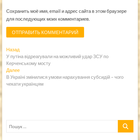
Сохранить моё имя, email и адрес сайта в этом браузере
для последующих моих комментариев.
Навигация
Предыдущая
Назад
запись:
У путіна відреагували на можливий удар ЗСУ по
по
Керченському мосту
записям
Следующая
Далее
запись:
В Україні змінилися умови нарахування субсидій – чого
чекати українцям
Пошук
…