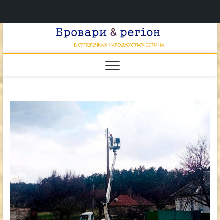
Перейти
Брова
к
В СУПЕРЕЧКАХ
НАРОДЖУЄТЬСЯ
содержимому
ІСТИНА
& регі