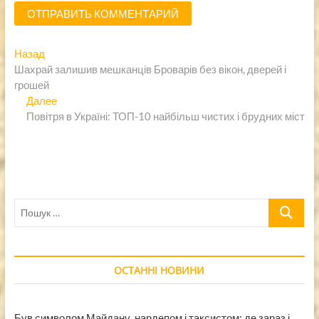
Навигация
Предыдущая
Назад
запись:
Шахрай залишив мешканців Броварів без вікон, дверей і
по
грошей
записям
Следующая
Далее
запись:
Повітря в Україні: ТОП-10 найбільш чистих і брудних міст
Пошук
…
ОСТАННІ НОВИНИ
Був символом Майдану, нардепом і таксистом: де зараз і