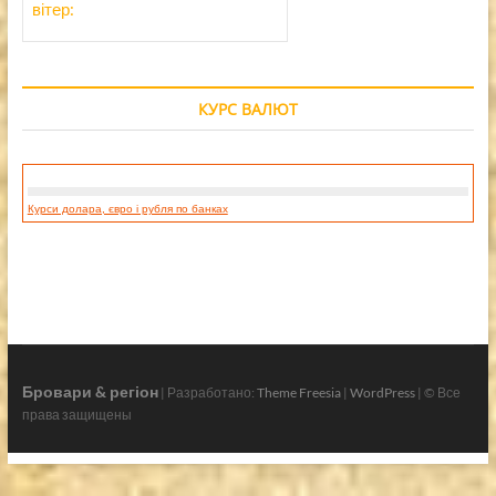
вітер:
КУРС ВАЛЮТ
Курси долара, євро і рубля по банках
Бровари & регіон
| Разработано:
Theme Freesia
|
WordPress
| © Все
права защищены