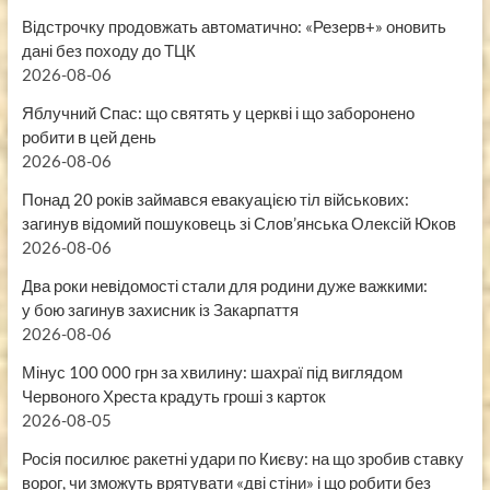
Відстрочку продовжать автоматично: «Резерв+» оновить
дані без походу до ТЦК
2026-08-06
Яблучний Спас: що святять у церкві і що заборонено
робити в цей день
2026-08-06
Понад 20 років займався евакуацією тіл військових:
загинув відомий пошуковець зі Слов’янська Олексій Юков
2026-08-06
Два роки невідомості стали для родини дуже важкими:
у бою загинув захисник із Закарпаття
2026-08-06
Мінус 100 000 грн за хвилину: шахраї під виглядом
Червоного Хреста крадуть гроші з карток
2026-08-05
Росія посилює ракетні удари по Києву: на що зробив ставку
ворог, чи зможуть врятувати «дві стіни» і що робити без