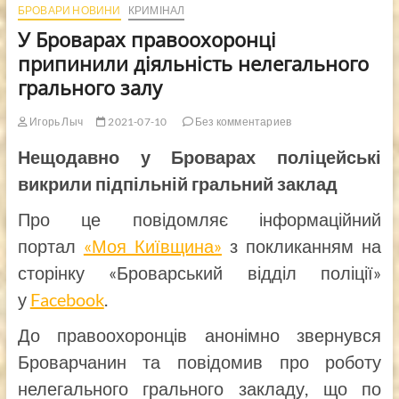
БРОВАРИ НОВИНИ
КРИМІНАЛ
У Броварах правоохоронці
припинили діяльність нелегального
грального залу
Игорь Лыч
2021-07-10
Без комментариев
Нещодавно у Броварах поліцейські
викрили підпільній гральний заклад
Про це повідомляє інформаційний
портал
«Моя Київщина»
з покликанням на
сторінку «Броварський відділ поліції»
у
Facebook
.
До правоохоронців анонімно звернувся
Броварчанин та повідомив про роботу
нелегального грального закладу, що по