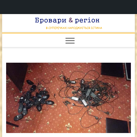
Перейти
Брова
к
В СУПЕРЕЧКАХ
НАРОДЖУЄТЬСЯ
содержимому
ІСТИНА
& регі