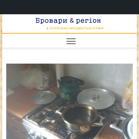
Перейти
Брова
к
В СУПЕРЕЧКАХ
НАРОДЖУЄТЬСЯ
содержимому
ІСТИНА
& регі