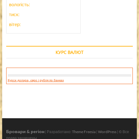
вологість:
тиск:
вітер:
КУРС ВАЛЮТ
Курси долара, євро і рубля по банках
Бровари & регіон
| Разработано:
Theme Freesia
|
WordPress
| © Все
права защищены