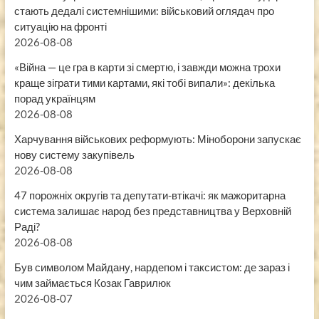
стають дедалі системнішими: військовий оглядач про
ситуацію на фронті
2026-08-08
«Війна — це гра в карти зі смертю, і завжди можна трохи
краще зіграти тими картами, які тобі випали»: декілька
порад українцям
2026-08-08
Харчування військових реформують: Міноборони запускає
нову систему закупівель
2026-08-08
47 порожніх округів та депутати-втікачі: як мажоритарна
система залишає народ без представництва у Верховній
Раді?
2026-08-08
Був символом Майдану, нардепом і таксистом: де зараз і
чим займається Козак Гаврилюк
2026-08-07