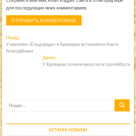
для последующих моих комментариев.
Навигация
Предыдущая
Назад
запись:
У магазині «Ельдорадо» в Броварах встановили бокси
по
благодійника
записям
Следующая
Далее
запись:
У Броварах почали випускати тролейбуси
Пошук
…
ОСТАННІ НОВИНИ