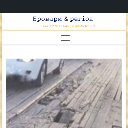
Перейти
Брова
к
В СУПЕРЕЧКАХ
НАРОДЖУЄТЬСЯ
содержимому
ІСТИНА
& регі