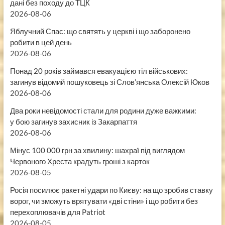
дані без походу до ТЦК
2026-08-06
Яблучний Спас: що святять у церкві і що заборонено
робити в цей день
2026-08-06
Понад 20 років займався евакуацією тіл військових:
загинув відомий пошуковець зі Слов’янська Олексій Юков
2026-08-06
Два роки невідомості стали для родини дуже важкими:
у бою загинув захисник із Закарпаття
2026-08-06
Мінус 100 000 грн за хвилину: шахраї під виглядом
Червоного Хреста крадуть гроші з карток
2026-08-05
Росія посилює ракетні удари по Києву: на що зробив ставку
ворог, чи зможуть врятувати «дві стіни» і що робити без
перехоплювачів для Patriot
2026-08-05