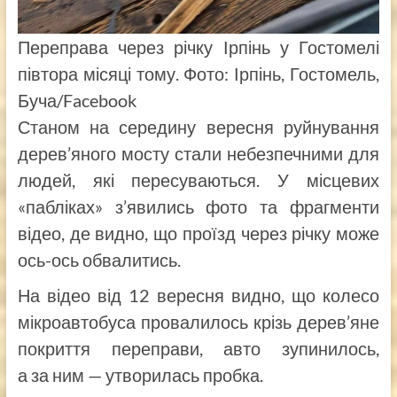
Переправа через річку Ірпінь у Гостомелі
півтора місяці тому. Фото: Ірпінь, Гостомель,
Буча/Facebook
Станом на середину вересня руйнування
дерев’яного мосту стали небезпечними для
людей, які пересуваються. У місцевих
«пабліках» з’явились фото та фрагменти
відео, де видно, що проїзд через річку може
ось-ось обвалитись.
На відео від 12 вересня видно, що колесо
мікроавтобуса провалилось крізь дерев’яне
покриття переправи, авто зупинилось,
а за ним — утворилась пробка.