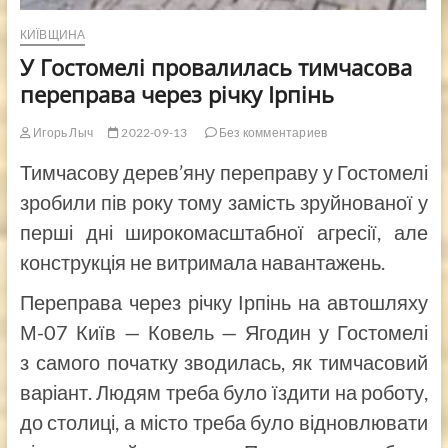
КИЇВЩИНА
У Гостомелі провалилась тимчасова
переправа через річку Ірпінь
Игорь Лыч
2022-09-13
Без комментариев
Тимчасову дерев’яну переправу у Гостомелі
зробили пів року тому замість зруйнованої у
перші дні широкомасштабної агресії, але
конструкція не витримала навантажень.
Переправа через річку Ірпінь на автошляху
М-07 Київ — Ковель — Ягодин у Гостомелі
з самого початку зводилась, як тимчасовий
варіант. Людям треба було їздити на роботу,
до столиці, а місто треба було відновлювати