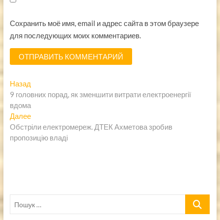
Сохранить моё имя, email и адрес сайта в этом браузере
для последующих моих комментариев.
Навигация
Предыдущая
Назад
запись:
9 головних порад, як зменшити витрати електроенергії
по
вдома
записям
Следующая
Далее
запись:
Обстріли електромереж. ​ДТЕК Ахметова зробив
пропозицію владі
Пошук
…