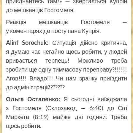
приєднайтесь там!» — звертається Купрій
до мешканців Гостомеля.
Реакція мешканців Гостомеля —
у коментарях до посту пана Купрія.
Alinf Sorochuk:
Ситуація дійсно критична,
я думаю час негайно щось робити, у людей
вривається терпець! Можливо треба
зробити ще одну тимчасову переправу?!!!!!!
Агов!!!! Владо!!! Чи нам зранку приїздити
до адміністрацій??????
Ольга Остапенко:
Я сьогодні виїжджала
з Гостомеля (Склозавод — 6:40) до Сіті
Маркета (8:19) майже дві години. Треба
щось робити.