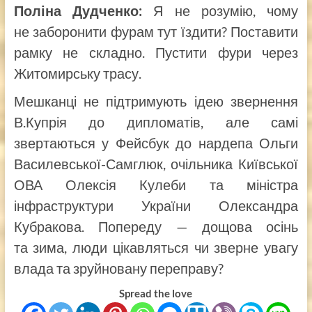
Поліна Дудченко:
Я не розумію, чому
не заборонити фурам тут їздити? Поставити
рамку не складно. Пустити фури через
Житомирську трасу.
Мешканці не підтримують ідею звернення
В.Купрія до дипломатів, але самі
звертаються у Фейсбук до нардепа Ольги
Василевської-Самглюк, очільника Київської
ОВА Олексія Кулеби та міністра
інфраструктури України Олександра
Кубракова. Попереду — дощова осінь
та зима, люди цікавляться чи зверне увагу
влада та зруйновану переправу?
Spread the love