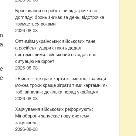
Бронювання на роботі чи відстрочка по
догляду: бронь зникає за день, відстрочка
тримається роками
2026-08-08
о
Оптимізм українських військових тане,
та
а російські удари стають дедалі
системнішими: військовий оглядач про
ситуацію на фронті
се
2026-08-08
е
«Війна — це гра в карти зі смертю, і завжди
можна трохи краще зіграти тими картами, які
тобі випали»: декілька порад українцям
2026-08-08
Харчування військових реформують:
Міноборони запускає нову систему
закупівель
2026-08-08