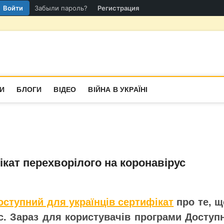
Войти
Забыли пароль?
Регистрация
гіон
СТИНА
И
БЛОГИ
ВІДЕО
ВІЙНА В УКРАЇНІ
ікат перехворілого на коронавірус
оступний для українців сертифікат
про те, щ
. Зараз для користувачів програми Доступн