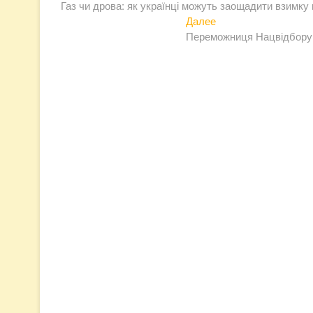
запись:
Газ чи дрова: як українці можуть заощадити взимку
по
Следующая
Далее
записям
запись:
Переможниця Нацвідбору н