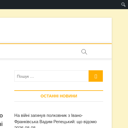
Пошук
…
ОСТАННІ НОВИНИ
о
На війні загинув полковник з Івано-
Франківська Вадим Репецький: що відомо
і
2026-08-08