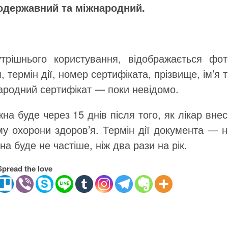
одержавний та міжнародний.
трішнього користування, відображається фот
термін дії, номер сертифіката, прізвище, ім’я 
народний сертифікат — поки невідомо.
а буде через 15 днів після того, як лікар вне
му охорони здоров’я. Термін дії документа — н
а буде не частіше, ніж два рази на рік.
Spread the love