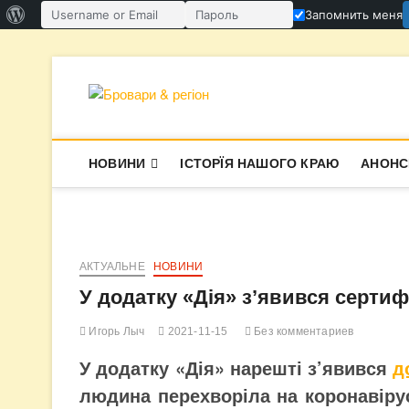
О
Запомнить меня
Имя пользователя или email
Пароль
WordPress
Перейти
к
содержимому
Бровари & ре
В СУПЕРЕЧКАХ НАРОДЖУЄТЬСЯ І
НОВИНИ
ІСТОРЇЯ НАШОГО КРАЮ
АНОНС
АКТУАЛЬНЕ
НОВИНИ
У додатку «Дія» з’явився сертиф
Игорь Лыч
2021-11-15
Без комментариев
У додатку «Дія» нарешті з’явився
д
людина перехворіла на коронавірус