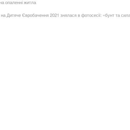
 на опаленні житла
а Дитяче Євробачення 2021 знялася в фотосесії: «бунт та сил