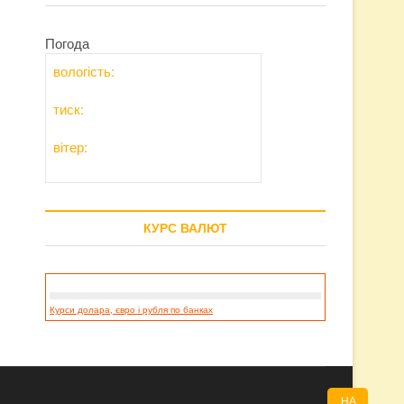
Погода
вологість:
тиск:
вітер:
КУРС ВАЛЮТ
Курси долара, євро і рубля по банках
НА