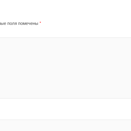
ные поля помечены
*