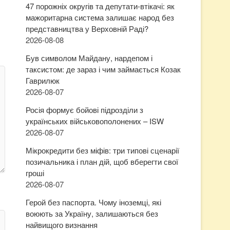
47 порожніх округів та депутати-втікачі: як
мажоритарна система залишає народ без
представництва у Верховній Раді?
2026-08-08
Був символом Майдану, нардепом і
таксистом: де зараз і чим займається Козак
Гаврилюк
2026-08-07
Росія формує бойові підрозділи з
українських військовополонених – ISW
2026-08-07
Мікрокредити без міфів: три типові сценарії
позичальника і план дій, щоб вберегти свої
гроші
2026-08-07
Герой без паспорта. Чому іноземці, які
воюють за Україну, залишаються без
найвищого визнання