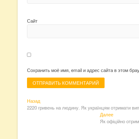
Сайт
Сохранить моё имя, email и адрес сайта в этом бр
Предыдущая
Навигация
Назад
запись:
2220 гривень на людину. Як українцям отримати ви
по
Следующая
Далее
записям
запись:
Як офіційно отрима