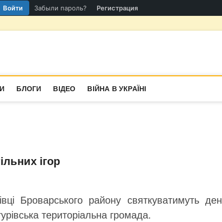
Войти
Забыли пароль?
Регистрация
гіон
СТИНА
И
БЛОГИ
ВІДЕО
ВІЙНА В УКРАЇНІ
ільних ігор
івці Броварського району святкуватимуть ден
урівська територіальна громада.