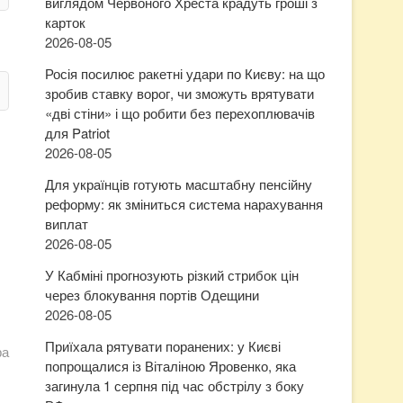
виглядом Червоного Хреста крадуть гроші з
карток
2026-08-05
Росія посилює ракетні удари по Києву: на що
зробив ставку ворог, чи зможуть врятувати
«дві стіни» і що робити без перехоплювачів
для Patriot
2026-08-05
Для українців готують масштабну пенсійну
реформу: як зміниться система нарахування
виплат
2026-08-05
У Кабміні прогнозують різкий стрибок цін
через блокування портів Одещини
2026-08-05
Приїхала рятувати поранених: у Києві
ра
попрощалися із Віталіною Яровенко, яка
загинула 1 серпня під час обстрілу з боку