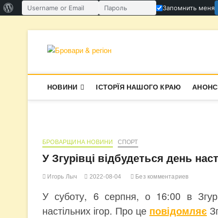
О
Запомнить меня
Имя пользователя или email
Пароль
WordPress
Перейти
к
содержимому
Бровари & ре
В СУПЕРЕЧКАХ НАРОДЖУЄТЬСЯ І
НОВИНИ
ІСТОРЇЯ НАШОГО КРАЮ
АНОНС
БРОВАРЩИНА НОВИНИ
СПОРТ
У Згурівці відбудеться день наст
Игорь Лыч
2022-08-04
Без комментариев
У суботу, 6 серпня, о 16:00 в Згур
настільних ігор. Про це
повідомляє
Зг