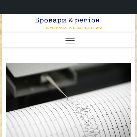
Перейти
Брова
к
В СУПЕРЕЧКАХ
НАРОДЖУЄТЬСЯ
содержимому
ІСТИНА
& регі