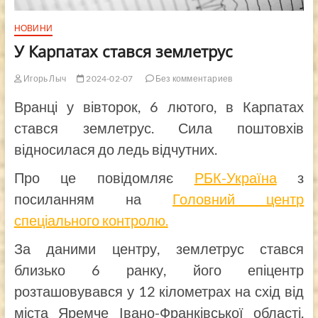
НОВИНИ
У Карпатах стався землетрус
Игорь Лыч
2024-02-07
Без комментариев
Вранці у вівторок, 6 лютого, в Карпатах
стався землетрус. Сила поштовхів
відносилася до ледь відчутних.
Про це повідомляє
РБК-Україна
з
посиланням на
Головний центр
спеціального контролю.
За даними центру, землетрус стався
близько 6 ранку, його епіцентр
розташовувався у 12 кілометрах на схід від
міста Яремче Івано-Франківської області.