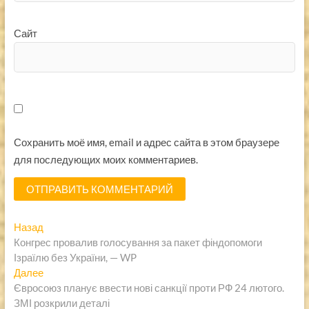
Сайт
Сохранить моё имя, email и адрес сайта в этом браузере
для последующих моих комментариев.
Навигация
Предыдущая
Назад
запись:
Конгрес провалив голосування за пакет фіндопомоги
по
Ізраїлю без України, — WP
записям
Следующая
Далее
запись:
Євросоюз планує ввести нові санкції проти РФ 24 лютого.
ЗМІ розкрили деталі