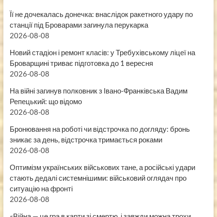
Її не дочекалась донечка: внаслідок ракетного удару по
станції під Броварами загинула перукарка
2026-08-08
Новий стадіон і ремонт класів: у Требухівському ліцеї на
Броварщині триває підготовка до 1 вересня
2026-08-08
На війні загинув полковник з Івано-Франківська Вадим
Репецький: що відомо
2026-08-08
Бронювання на роботі чи відстрочка по догляду: бронь
зникає за день, відстрочка тримається роками
2026-08-08
Оптимізм українських військових тане, а російські удари
стають дедалі системнішими: військовий оглядач про
ситуацію на фронті
2026-08-08
«Війна — це гра в карти зі смертю, і завжди можна трохи