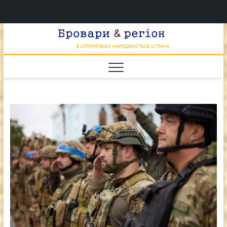
Перейти
Брова
к
В СУПЕРЕЧКАХ
НАРОДЖУЄТЬСЯ
содержимому
ІСТИНА
& регі