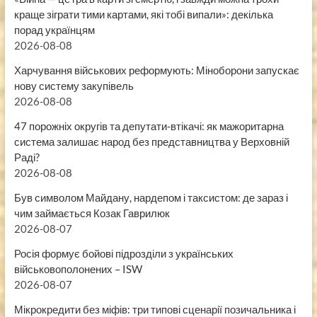
краще зіграти тими картами, які тобі випали»: декілька
порад українцям
2026-08-08
Харчування військових реформують: Міноборони запускає
нову систему закупівель
2026-08-08
47 порожніх округів та депутати-втікачі: як мажоритарна
система залишає народ без представництва у Верховній
Раді?
2026-08-08
Був символом Майдану, нардепом і таксистом: де зараз і
чим займається Козак Гаврилюк
2026-08-07
Росія формує бойові підрозділи з українських
військовополонених – ISW
2026-08-07
Мікрокредити без міфів: три типові сценарії позичальника і