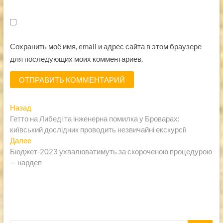
Сохранить моё имя, email и адрес сайта в этом браузере
для последующих моих комментариев.
Навигация
Предыдущая
Назад
запись:
Гетто на Либеді та інженерна помилка у Броварах:
по
київський дослідник проводить незвичайні екскурсії
записям
Следующая
Далее
запись:
Бюджет-2023 ухвалюватимуть за скороченою процедурою
— нардеп