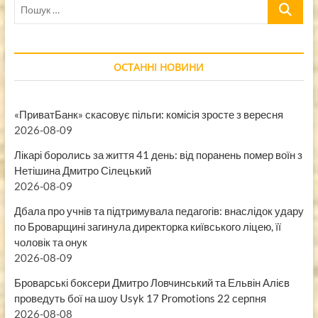
Пошук
…
ОСТАННІ НОВИНИ
«ПриватБанк» скасовує пільги: комісія зросте з вересня
2026-08-09
Лікарі боролись за життя 41 день: від поранень помер воїн з
Нетішина Дмитро Сілецький
2026-08-09
Дбала про учнів та підтримувала педагогів: внаслідок удару
по Броварщині загинула директорка київського ліцею, її
чоловік та онук
2026-08-09
Броварські боксери Дмитро Ловчинський та Ельвін Алієв
проведуть бої на шоу Usyk 17 Promotions 22 серпня
2026-08-08