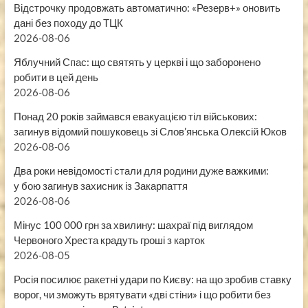
Відстрочку продовжать автоматично: «Резерв+» оновить
дані без походу до ТЦК
2026-08-06
Яблучний Спас: що святять у церкві і що заборонено
робити в цей день
2026-08-06
Понад 20 років займався евакуацією тіл військових:
загинув відомий пошуковець зі Слов’янська Олексій Юков
2026-08-06
Два роки невідомості стали для родини дуже важкими:
у бою загинув захисник із Закарпаття
2026-08-06
Мінус 100 000 грн за хвилину: шахраї під виглядом
Червоного Хреста крадуть гроші з карток
2026-08-05
Росія посилює ракетні удари по Києву: на що зробив ставку
ворог, чи зможуть врятувати «дві стіни» і що робити без