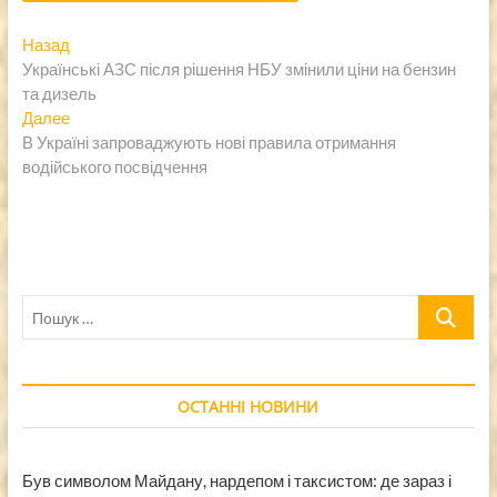
Навигация
Предыдущая
Назад
запись:
Українські АЗС після рішення НБУ змінили ціни на бензин
по
та дизель
записям
Следующая
Далее
запись:
В Україні запроваджують нові правила отримання
водійського посвідчення
Пошук
…
ОСТАННІ НОВИНИ
Був символом Майдану, нардепом і таксистом: де зараз і