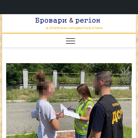
Перейти
Брова
к
В СУПЕРЕЧКАХ
НАРОДЖУЄТЬСЯ
содержимому
ІСТИНА
& регі