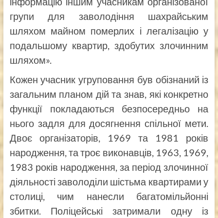
інформацію іншим учасникам організованої
групи для заволодіння шахрайським
шляхом майном померлих і легалізацію у
подальшому квартир, здобутих злочинним
шляхом».
Кожен учасник угруповання був обізнаний із
загальним планом дій та знав, які конкретно
функції покладаються безпосередньо на
нього задля для досягнення спільної мети.
Двоє організаторів, 1969 та 1981 років
народження, та троє виконавців, 1963, 1969,
1983 років народження, за період злочинної
діяльності заволоділи шістьма квартирами у
столиці, чим нанесли багатомільйонні
збитки. Поліцейські затримали одну із