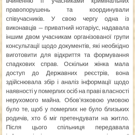
вчиненню її учасниками кримінальних
правопорушень та координували
співучасників. У свою чергу одна із
виконавців — приватний нотаріус, надавала
іншим двом учасникам організованої групи
консультації щодо документів, які необхідно
виготовити для відкриття та формування
спадкових справ. Оскільки жінка мала
доступ до Державних реєстрів, вона
здійснювала збір і аналіз інформації щодо
наявності у померлих осіб на праві власності
нерухомого майна. Обов’язковою умовою
було те, щоб у померлих не було близьких
родичів, хто б міг претендувати на житло.
Після цього спільниця передавала