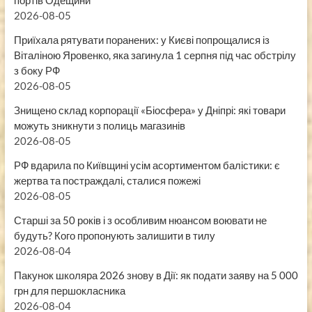
2026-08-05
Приїхала рятувати поранених: у Києві попрощалися із
Віталіною Яровенко, яка загинула 1 серпня під час обстрілу
з боку РФ
2026-08-05
Знищено склад корпорації «Біосфера» у Дніпрі: які товари
можуть зникнути з полиць магазинів
2026-08-05
РФ вдарила по Київщині усім асортиментом балістики: є
жертва та постраждалі, сталися пожежі
2026-08-05
Старші за 50 років і з особливим нюансом воювати не
будуть? Кого пропонують залишити в тилу
2026-08-04
Пакунок школяра 2026 знову в Дії: як подати заяву на 5 000
грн для першокласника
2026-08-04