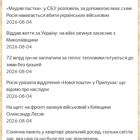
«Медові пастки»: у СБУ розповіли, за допомогою яких схем
Росія намагається вбити українських військових
2026-08-04
Віддав життя за Україну: на війні загинув захисник з
Миколаївщини
2026-08-04
72 млрд грн не заплатили за тепло: тепловики готуються до
зими без грошей
2026-08-04
Росія уразила відділення «Нової пошти» у Прилуках: що
відомо про наслідки
2026-08-04
На щиті: на фронті загинув військовий з Київщини
Олександр Лесик
2026-08-04
Сонячна панель у квартирі: реальний досвід, скільки світла
дає, яка ціна та що буде під час відключень