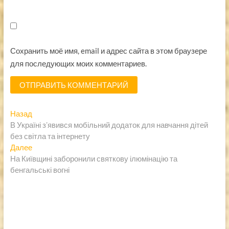
Сохранить моё имя, email и адрес сайта в этом браузере
для последующих моих комментариев.
Навигация
Предыдущая
Назад
запись:
В Україні зʼявився мобільний додаток для навчання дітей
по
без світла та інтернету
записям
Следующая
Далее
запись:
На Київщині заборонили святкову ілюмінацію та
бенгальські вогні