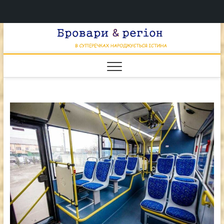
Перейти
Брова
к
В СУПЕРЕЧКАХ
НАРОДЖУЄТЬСЯ
содержимому
ІСТИНА
& регі