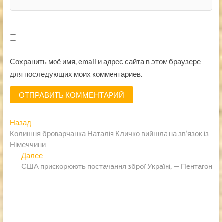
Сохранить моё имя, email и адрес сайта в этом браузере
для последующих моих комментариев.
Навигация
Предыдущая
Назад
запись:
Колишня броварчанка Наталія Кличко вийшла на зв’язок із
по
Німеччини
записям
Следующая
Далее
запись:
США прискорюють постачання зброї Україні, — Пентагон