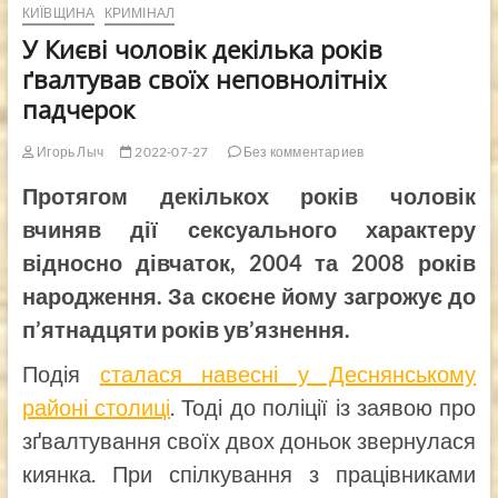
КИЇВЩИНА
КРИМІНАЛ
У Києві чоловік декілька років
ґвалтував своїх неповнолітніх
падчерок
Игорь Лыч
2022-07-27
Без комментариев
Протягом декількох років чоловік
вчиняв дії сексуального характеру
відносно дівчаток, 2004 та 2008 років
народження. За скоєне йому загрожує до
п’ятнадцяти років ув’язнення.
Подія
сталася навесні у Деснянському
районі столиці
. Тоді до поліції із заявою про
зґвалтування своїх двох доньок звернулася
киянка. При спілкування з працівниками