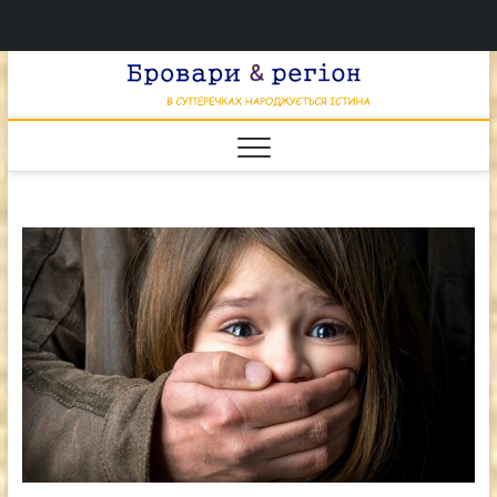
Перейти
Брова
к
В СУПЕРЕЧКАХ
НАРОДЖУЄТЬСЯ
содержимому
ІСТИНА
& регі