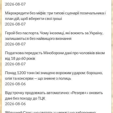
2026-08-07
Мікрокредити без міфів: три типові сценарії позичальника і
план дій, щоб вберегти свої гроші
2026-08-07
Герой без паспорта. Чому іноземці, які воюють за Україну,
залишаються без найвищого визнання
2026-08-07
Податкова передасть Міноборони дані про чоловіків віком
від 18 до 60 років
2026-08-07
Понад 1200 тонн їжі знищено ворожим ударом: борошно,
олія та консерви — що зникне з полиць
2026-08-06
Відстрочку продовжать автоматично: «Резерв+» оновить
дані без походу до ТЦК
2026-08-06
Яблучний Спас: що святять у церкві і що заборонено