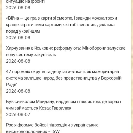
ситуацію на фронті
2026-08-08
«Війна — це гра в карти зі смертю, і завжди можна трохи
краще зіграти тими картами, які тобі випали»: декілька
порад українцям
2026-08-08
Харчування військових реформують: Міноборони запускає
нову систему закупівель
2026-08-08
47 порожніх округів та депутати-втікачі: як мажоритарна
система залишає народ без представництва у Верховній
Раді?
2026-08-08
Був символом Майдану, нардепом і таксистом: де зараз і
чим займається Козак Гаврилюк
2026-08-07
Росія формує бойові підрозділи з українських
військовополонених – ISW