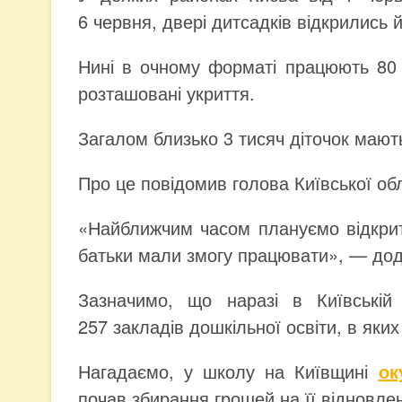
6 червня, двері дитсадків відкрились
Нині в очному форматі працюють 80 з
розташовані укриття.
Загалом близько 3 тисяч діточок мают
Про це повідомив голова Київської обл
«Найближчим часом плануємо відкрити
батьки мали змогу працювати», — дод
Зазначимо, що наразі в Київській
257 закладів дошкільної освіти, в яки
Нагадаємо, у школу на Київщині
ок
почав збирання грошей на її відновле