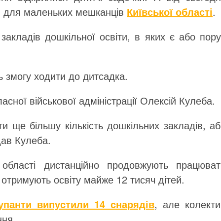
 й для маленьких мешканців
Київської області
.
акладів дошкільної освіти, в яких є або пору
ь змогу ходити до дитсадка.
асної військової адміністрації Олексій Кулеба.
 ще більшу кількість дошкільних закладів, аб
ав Кулеба.
 області дистанційно продовжують працюват
х отримують освіту майже 12 тисяч дітей.
упанти випустили 14 снарядів
, але колекти
ння.