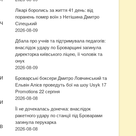
Лікарі боролись за життя 41 день: від
поранень помер воїн з Нетішина Дмитро
ч
Сілецький
2026-08-09
Дбала про учнів та підтримувала педагогів:
внаслідок удару по Броварщині загинула
директорка київського ліцею, її чоловік та
онук
2026-08-09
и
Броварські боксери Дмитро Ловчинський та
Ельвін Алієв проведуть бої на шоу Usyk 17
Promotions 22 серпня
2026-08-08
и
Її не дочекалась донечка: внаслідок
ракетного удару по станції під Броварами
загинула перукарка
в
2026-08-08