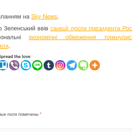
иланням на
Sky News
.
о Зеленський ввів
санкції проти президента Рос
ональні
економічні обмеження торкнулис
мля
.
Spread the love
ные поля помечены
*