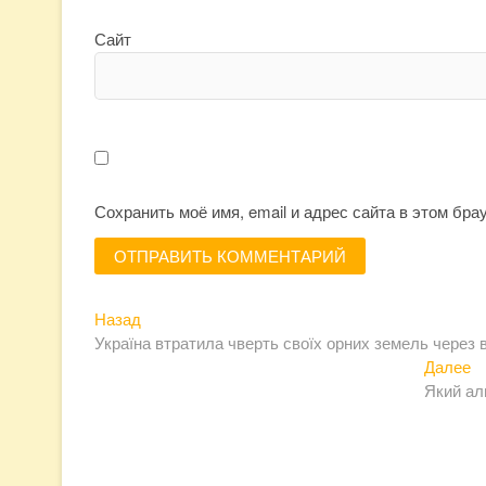
Сайт
Сохранить моё имя, email и адрес сайта в этом бр
Предыдущая
Навигация
Назад
запись:
Україна втратила чверть своїх орних земель через в
по
С
Далее
записям
за
Який ал