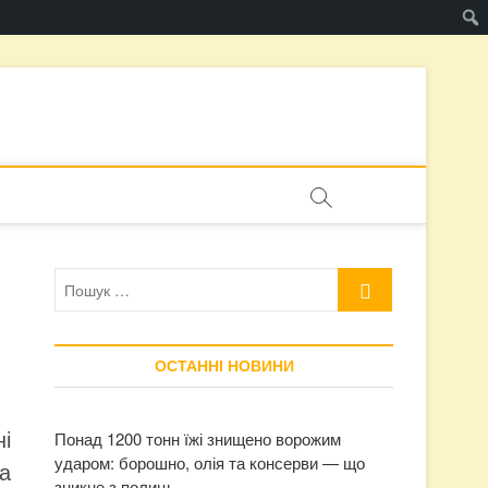
Пошук
…
ОСТАННІ НОВИНИ
і
Понад 1200 тонн їжі знищено ворожим
ударом: борошно, олія та консерви — що
а
зникне з полиць