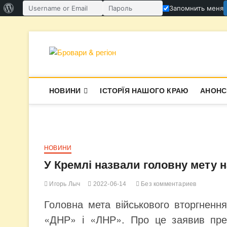
О
Запомнить меня
Имя пользователя или email
Пароль
WordPress
Перейти
к
содержимому
Бровари & ре
В СУПЕРЕЧКАХ НАРОДЖУЄТЬСЯ І
НОВИНИ
ІСТОРЇЯ НАШОГО КРАЮ
АНОНС
НОВИНИ
У Кремлі назвали головну мету н
Игорь Лыч
2022-06-14
Без комментариев
Головна мета військового вторгненн
«ДНР» і «ЛНР». Про це заявив пре