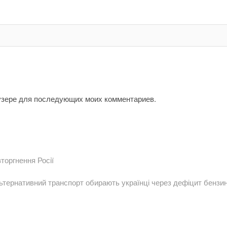
аузере для последующих моих комментариев.
торгнення Росії
ледующая
пись:
ьтернативний транспорт обирають українці через дефіцит бензи