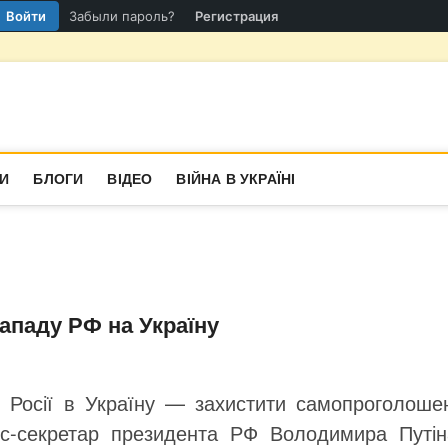
Войти
Забыли пароль?
Регистрация
гіон
СТИНА
И
БЛОГИ
ВІДЕО
ВІЙНА В УКРАЇНІ
ападу РФ на Україну
я Росії в Україну — захистити самопроголошен
с-секретар президента РФ Володимира Путін