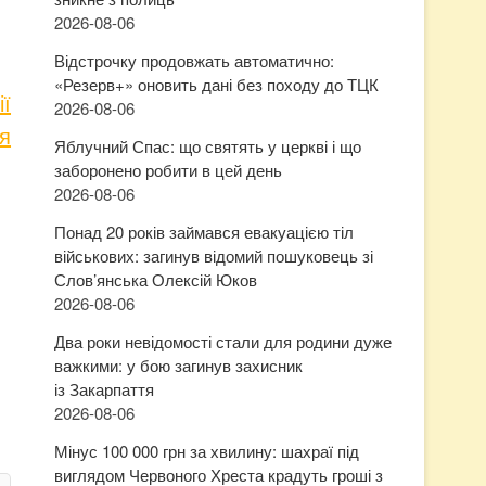
2026-08-06
Відстрочку продовжать автоматично:
«Резерв+» оновить дані без походу до ТЦК
ії
2026-08-06
я
Яблучний Спас: що святять у церкві і що
заборонено робити в цей день
2026-08-06
Понад 20 років займався евакуацією тіл
військових: загинув відомий пошуковець зі
Слов’янська Олексій Юков
2026-08-06
Два роки невідомості стали для родини дуже
важкими: у бою загинув захисник
із Закарпаття
2026-08-06
Мінус 100 000 грн за хвилину: шахраї під
виглядом Червоного Хреста крадуть гроші з