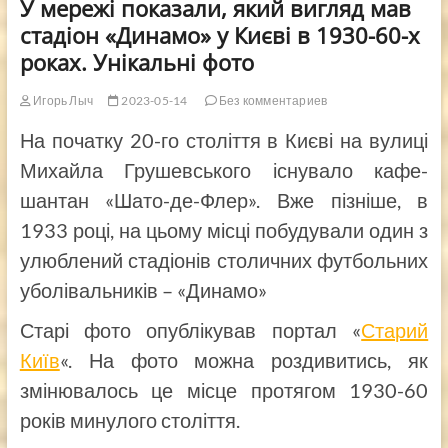
У мережі показали, який вигляд мав
стадіон «Динамо» у Києві в 1930-60-х
роках. Унікальні фото
Игорь Лыч
2023-05-14
Без комментариев
На початку 20-го століття в Києві на вулиці
Михайла Грушевського існувало кафе-
шантан «Шато-де-Флер». Вже пізніше, в
1933 році, на цьому місці побудували один з
улюблений стадіонів столичних футбольних
уболівальників – «Динамо»
Старі фото опублікував портал «
Старий
Київ
«. На фото можна роздивитись, як
змінювалось це місце протягом 1930-60
років минулого століття.