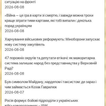
ситуацію на фронті
2026-08-08
«Війна — це гра в карти зі смертю, і завжди можна трохи
краще зіграти тими картами, які тобі випали»: декілька
порад українцям
2026-08-08
Харчування військових реформують: Міноборони запускає
нову систему закупівель
2026-08-08
47 порожніх округів та депутати-втікачі: як мажоритарна
система залишає народ без представництва у Верховній
Раді?
2026-08-08
Був символом Майдану, нардепом і таксистом: де зараз і
чим займається Козак Гаврилюк
2026-08-07
Росія формує бойові підрозділи з українських
військовополонених – ISW