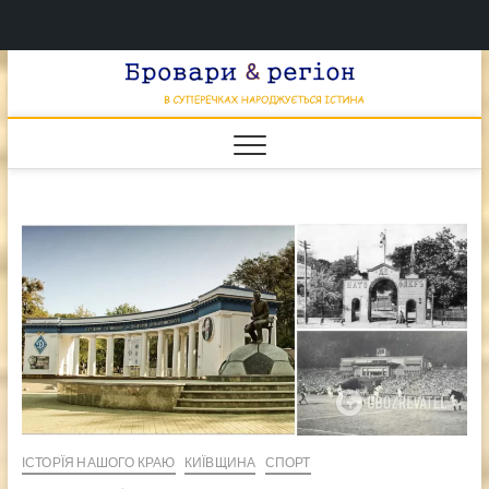
Перейти
Брова
к
В СУПЕРЕЧКАХ
НАРОДЖУЄТЬСЯ
содержимому
ІСТИНА
& регі
ІСТОРЇЯ НАШОГО КРАЮ
КИЇВЩИНА
СПОРТ