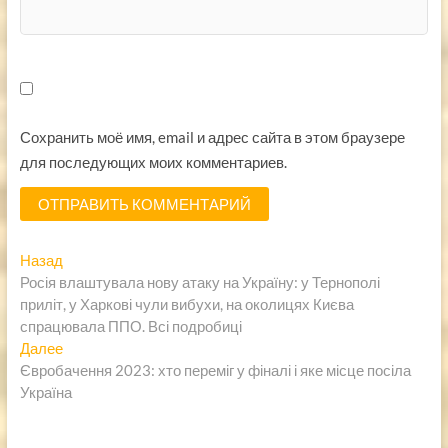
Сохранить моё имя, email и адрес сайта в этом браузере
для последующих моих комментариев.
Навигация
Предыдущая
Назад
запись:
Росія влаштувала нову атаку на Україну: у Тернополі
по
приліт, у Харкові чули вибухи, на околицях Києва
записям
спрацювала ППО. Всі подробиці
Следующая
Далее
запись:
Євробачення 2023: хто переміг у фіналі і яке місце посіла
Україна