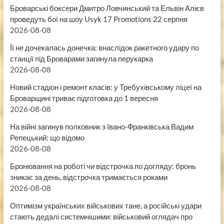
Броварські боксери Дмитро Ловчинський та Ельвін Алієв
проведуть бої на шоу Usyk 17 Promotions 22 серпня
2026-08-08
Її не дочекалась донечка: внаслідок ракетного удару по
станції під Броварами загинула перукарка
2026-08-08
Новий стадіон і ремонт класів: у Требухівському ліцеї на
Броварщині триває підготовка до 1 вересня
2026-08-08
На війні загинув полковник з Івано-Франківська Вадим
Репецький: що відомо
2026-08-08
Бронювання на роботі чи відстрочка по догляду: бронь
зникає за день, відстрочка тримається роками
2026-08-08
Оптимізм українських військових тане, а російські удари
стають дедалі системнішими: військовий оглядач про