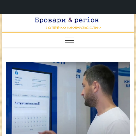
Перейти
Брова
к
В СУПЕРЕЧКАХ
НАРОДЖУЄТЬСЯ
содержимому
ІСТИНА
& регі