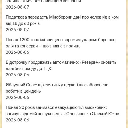
залишаються без найвищого визнання
2026-08-07
Податкова передасть Міноборони дані про чоловіків віком
від 18 до 60 років
2026-08-07
Понад 1200 тонн їжі знищено ворожим ударом: борошно,
олія та консерви — що зникне з полиць
2026-08-06
Відстрочку продовжать автоматично: «Резерв+» оновить
дані без походу до ТЦК
2026-08-06
Яблучний Спас: що святять у церкві і що заборонено
робити в цей день
2026-08-06
Понад 20 років займався евакуацією тіл військових:
загинув відомий пошуковець зі Слов’янська Олексій Юков
2026-08-06