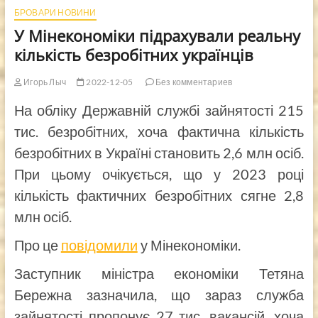
БРОВАРИ НОВИНИ
У Мінекономіки підрахували реальну
кількість безробітних українців
Игорь Лыч
2022-12-05
Без комментариев
На обліку Державній службі зайнятості 215
тис. безробітних, хоча фактична кількість
безробітних в Україні становить 2,6 млн осіб.
При цьому очікується, що у 2023 році
кількість фактичних безробітних сягне 2,8
млн осіб.
Про це
повідомили
у Мінекономіки.
Заступник міністра економіки Тетяна
Бережна зазначила, що зараз служба
зайнятості пропонує 27 тис. вакансій, хоча