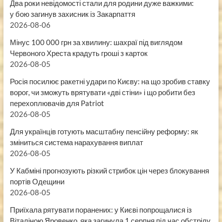
Два роки невідомості стали для родини дуже важкими:
у бою загинув захисник із Закарпаття
2026-08-06
Мінус 100 000 грн за хвилину: шахраї під виглядом
Червоного Хреста крадуть гроші з карток
2026-08-05
Росія посилює ракетні удари по Києву: на що зробив ставку
ворог, чи зможуть врятувати «дві стіни» і що робити без
перехоплювачів для Patriot
2026-08-05
Для українців готують масштабну пенсійну реформу: як
зміниться система нарахування виплат
2026-08-05
У Кабміні прогнозують різкий стрибок цін через блокування
портів Одещини
2026-08-05
Приїхала рятувати поранених: у Києві попрощалися із
Віталіною Яровенко, яка загинула 1 серпня під час обстрілу