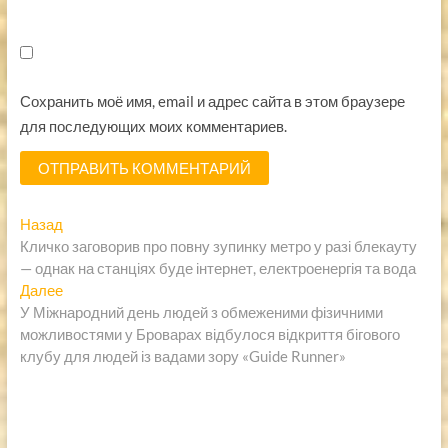
Сохранить моё имя, email и адрес сайта в этом браузере
для последующих моих комментариев.
Навигация
Предыдущая
Назад
запись:
Кличко заговорив про повну зупинку метро у разі блекауту
по
— однак на станціях буде інтернет, електроенергія та вода
записям
Следующая
Далее
запись:
У Міжнародний день людей з обмеженими фізичними
можливостями у Броварах відбулося відкриття бігового
клубу для людей із вадами зору «Guide Runner»