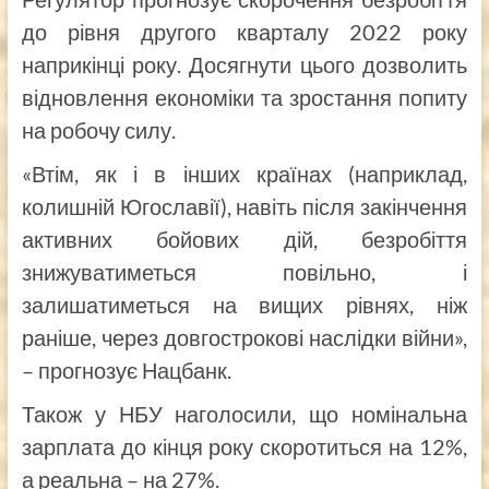
до рівня другого кварталу 2022 року
наприкінці року. Досягнути цього дозволить
відновлення економіки та зростання попиту
на робочу силу.
«Втім, як і в інших країнах (наприклад,
колишній Югославії), навіть після закінчення
активних бойових дій, безробіття
знижуватиметься повільно, і
залишатиметься на вищих рівнях, ніж
раніше, через довгострокові наслідки війни»,
– прогнозує Нацбанк.
Також у НБУ наголосили, що номінальна
зарплата до кінця року скоротиться на 12%,
а реальна – на 27%.