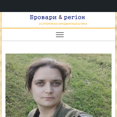
Перейти
Брова
к
В СУПЕРЕЧКАХ
НАРОДЖУЄТЬСЯ
содержимому
ІСТИНА
& регі