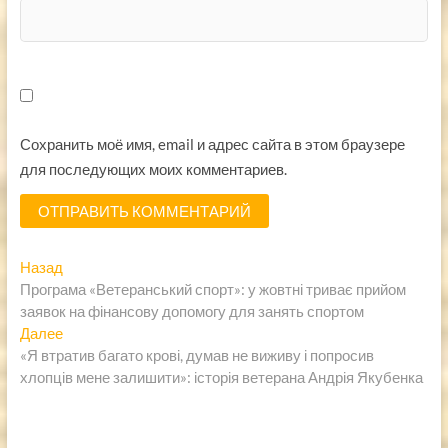
Сохранить моё имя, email и адрес сайта в этом браузере
для последующих моих комментариев.
Навигация
Предыдущая
Назад
запись:
Програма «Ветеранський спорт»: у жовтні триває прийом
по
заявок на фінансову допомогу для занять спортом
записям
Следующая
Далее
запись:
«Я втратив багато крові, думав не виживу і попросив
хлопців мене залишити»: історія ветерана Андрія Якубенка