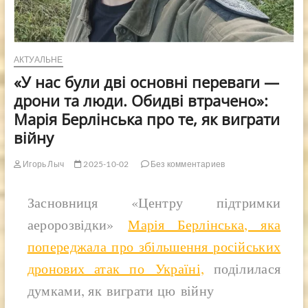
АКТУАЛЬНЕ
«У нас були дві основні переваги —
дрони та люди. Обидві втрачено»:
Марія Берлінська про те, як виграти
війну
Игорь Лыч
2025-10-02
Без комментариев
Засновниця «Центру підтримки
аеророзвідки»
Марія Берлінська, яка
попереджала про збільшення російських
дронових атак по Україні,
поділилася
думками, як виграти цю війну