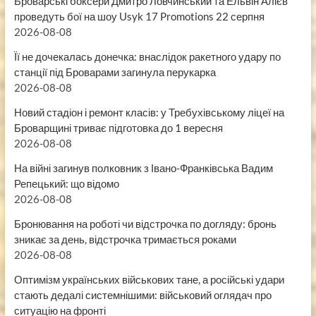
Броварські боксери Дмитро Ловчинський та Ельвін Алієв
проведуть бої на шоу Usyk 17 Promotions 22 серпня
2026-08-08
Її не дочекалась донечка: внаслідок ракетного удару по
станції під Броварами загинула перукарка
2026-08-08
Новий стадіон і ремонт класів: у Требухівському ліцеї на
Броварщині триває підготовка до 1 вересня
2026-08-08
На війні загинув полковник з Івано-Франківська Вадим
Репецький: що відомо
2026-08-08
Бронювання на роботі чи відстрочка по догляду: бронь
зникає за день, відстрочка тримається роками
2026-08-08
Оптимізм українських військових тане, а російські удари
стають дедалі системнішими: військовий оглядач про
ситуацію на фронті