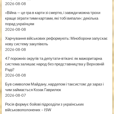
2026-08-08
«Війна — це гра в карти зі смертю, і завжди можна трохи
краще зіграти тими картами, які тобі випали»: декілька
порад українцям
2026-08-08
Харчування військових реформують: Міноборони запускає
нову систему закупівель
2026-08-08
47 порожніх округів та депутати-втікачі: як мажоритарна
система залишає народ без представництва у Верховній
Раді?
2026-08-08
Був символом Майдану, нардепом і таксистом: де зараз і
чим займається Козак Гаврилюк
2026-08-07
Росія формує бойові підрозділи з українських
військовополонених – ISW