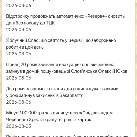
2026-08-06
Відстрочку продовжать автоматично: «Резерв+» оновить
дані без походу до ТЦК
2026-08-06
Яблучний Спас: що святять у церкві і що заборонено
робити в цей день
2026-08-06
Понад 20 років займався евакуацією тіл військових:
загинув відомий пошуковець зі Слов’янська Олексій Юков
2026-08-06
Два роки невідомості стали для родини дуже важкими:
у бою загинув захисник із Закарпаття
2026-08-06
Мінус 100 000 грн за хвилину: шахраї під виглядом
Червоного Хреста крадуть гроші з карток
2026-08-05
Росія посилює ракетні удари по Києву: на що зробив ставку