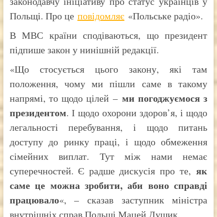
законодавчу ініціативу про статус українців у
Польщі. Про це
повідомляє
«Польське радіо».
В МВС країни сподіваються, що президент
підпише закон у нинішній редакції.
«Що стосується цього закону, які там
положення, чому ми пішли саме в такому
ми погоджуємося з
напрямі, то щодо цілей –
президентом
. І щодо охорони здоров’я, і щодо
легальності перебування, і щодо питань
доступу до ринку праці, і щодо обмеження
сімейних виплат. Тут між нами немає
як
суперечностей. Є радше дискусія про те,
саме це можна зробити, аби воно справді
працювало
«, – сказав заступник міністра
внутрішніх справ Польщі Мацей Дущик.