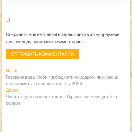
Сохранить моё имя, email и адрес сайта в этом браузере
для последующих моих комментариев.
Навигация
Предыдущая
Назад
запись:
Газована вода і боби під бюджетним ударом: як українці
по
платитимуть за солодке життя у 2026
записям
Следующая
Далее
запись:
Чверть підлітків хоче втекти з України: що жене дітей за
кордон