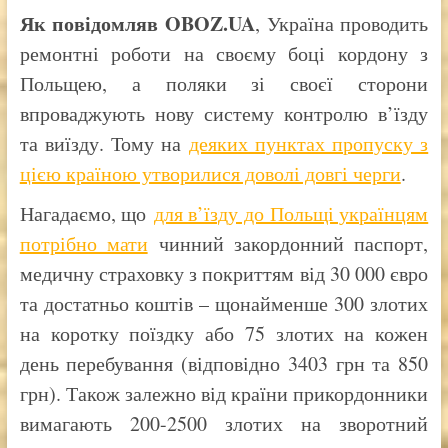
Як повідомляв OBOZ.UA
, Україна проводить
ремонтні роботи на своєму боці кордону з
Польщею, а поляки зі своєї сторони
впроваджують нову систему контролю в’їзду
та виїзду. Тому на
деяких пунктах пропуску з
цією країною утворилися доволі довгі черги
.
Нагадаємо, що
для в’їзду до Польщі українцям
потрібно мати
чинний закордонний паспорт,
медичну страховку з покриттям від 30 000 євро
та достатньо коштів – щонайменше 300 злотих
на коротку поїздку або 75 злотих на кожен
день перебування (відповідно 3403 грн та 850
грн). Також залежно від країни прикордонники
вимагають 200-2500 злотих на зворотний