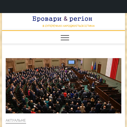
Перейти
Брова
к
В СУПЕРЕЧКАХ
НАРОДЖУЄТЬСЯ
содержимому
ІСТИНА
& регі
АКТУАЛЬНЕ