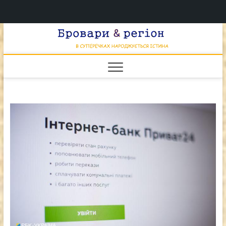
Перейти
Брова
к
В СУПЕРЕЧКАХ
НАРОДЖУЄТЬСЯ
содержимому
ІСТИНА
& регі