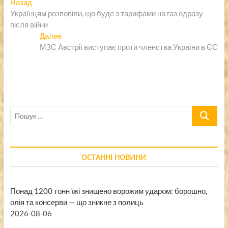
Навигация
Предыдущая
Назад
запись:
Українцям розповіли, що буде з тарифами на газ одразу
по
після війни
записям
Следующая
Далее
запись:
МЗС Австрії виступає проти членства України в ЄС
Пошук
…
ОСТАННІ НОВИНИ
Понад 1200 тонн їжі знищено ворожим ударом: борошно,
олія та консерви — що зникне з полиць
2026-08-06