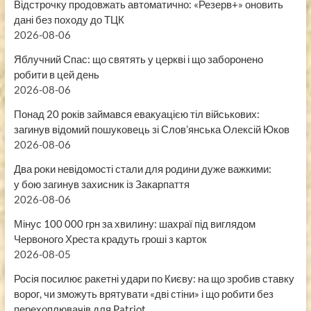
Відстрочку продовжать автоматично: «Резерв+» оновить
дані без походу до ТЦК
2026-08-06
Яблучний Спас: що святять у церкві і що заборонено
робити в цей день
2026-08-06
Понад 20 років займався евакуацією тіл військових:
загинув відомий пошуковець зі Слов’янська Олексій Юков
2026-08-06
Два роки невідомості стали для родини дуже важкими:
у бою загинув захисник із Закарпаття
2026-08-06
Мінус 100 000 грн за хвилину: шахраї під виглядом
Червоного Хреста крадуть гроші з карток
2026-08-05
Росія посилює ракетні удари по Києву: на що зробив ставку
ворог, чи зможуть врятувати «дві стіни» і що робити без
перехоплювачів для Patriot