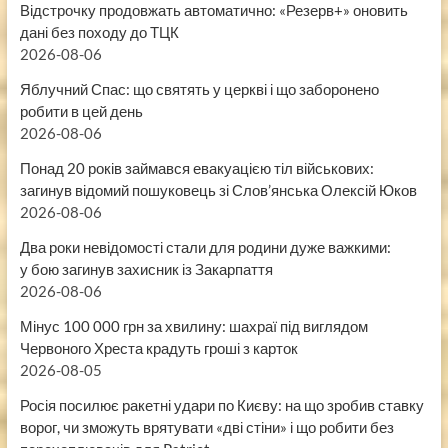
Відстрочку продовжать автоматично: «Резерв+» оновить
дані без походу до ТЦК
2026-08-06
Яблучний Спас: що святять у церкві і що заборонено
робити в цей день
2026-08-06
Понад 20 років займався евакуацією тіл військових:
загинув відомий пошуковець зі Слов’янська Олексій Юков
2026-08-06
Два роки невідомості стали для родини дуже важкими:
у бою загинув захисник із Закарпаття
2026-08-06
Мінус 100 000 грн за хвилину: шахраї під виглядом
Червоного Хреста крадуть гроші з карток
2026-08-05
Росія посилює ракетні удари по Києву: на що зробив ставку
ворог, чи зможуть врятувати «дві стіни» і що робити без