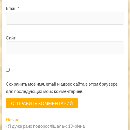
Email
*
Сайт
Сохранить моё имя, email и адрес сайта в этом браузере
для последующих моих комментариев.
Навигация
Предыдущая
Назад
запись:
«Я дуже рано подорослішала»: 19-річна
по