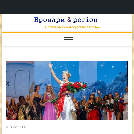
Перейти
Брова
к
В СУПЕРЕЧКАХ
НАРОДЖУЄТЬСЯ
содержимому
ІСТИНА
& регі
АКТУАЛЬНЕ