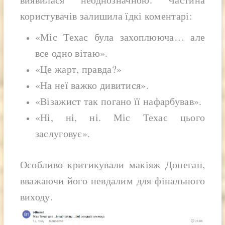
користувачів залишила їдкі коментарі:
«Міс Техас була захоплююча… але
все одно вітаю».
«Це жарт, правда?»
«На неї важко дивитися».
«Візажист так погано її нафарбував».
«Ні, ні, ні. Міс Техас цього
заслуговує».
Особливо критикували макіяж Донеган,
вважаючи його невдалим для фінального
виходу.