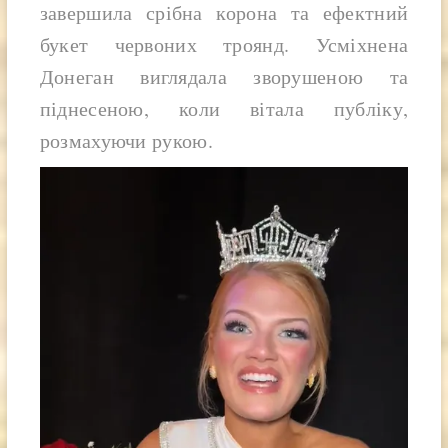
завершила срібна корона та ефектний
букет червоних троянд. Усміхнена
Донеган виглядала зворушеною та
піднесеною, коли вітала публіку,
розмахуючи рукою.