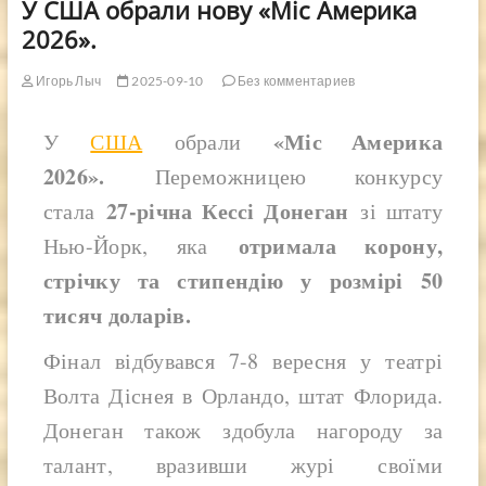
У США обрали нову «Міс Америка
2026».
Игорь Лыч
2025-09-10
Без комментариев
«Міс Америка
У
США
обрали
2026».
Переможницею конкурсу
27-річна Кессі Донеган
стала
зі штату
отримала корону,
Нью-Йорк, яка
стрічку та стипендію у розмірі 50
тисяч доларів.
Фінал відбувався 7-8 вересня у театрі
Волта Діснея в Орландо, штат Флорида.
Донеган також здобула нагороду за
талант, вразивши журі своїми