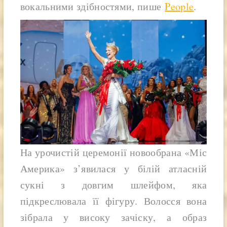
вокальними здібностями, пише
People
.
На урочистій церемонії новообрана «Міс
Америка» з’явилася у білій атласній
сукні з довгим шлейфом, яка
підкреслювала її фігуру. Волосся вона
зібрала у високу зачіску, а образ