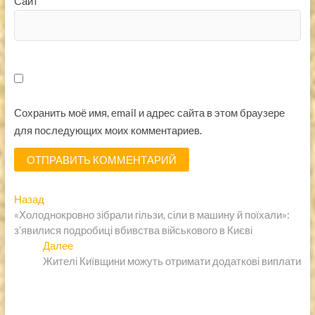
Сайт
Сохранить моё имя, email и адрес сайта в этом браузере
для последующих моих комментариев.
Навигация
Предыдущая
Назад
запись:
«Холоднокровно зібрали гільзи, сіли в машину й поїхали»:
по
з’явилися подробиці вбивства військового в Києві
записям
Следующая
Далее
запись:
Жителі Київщини можуть отримати додаткові виплати