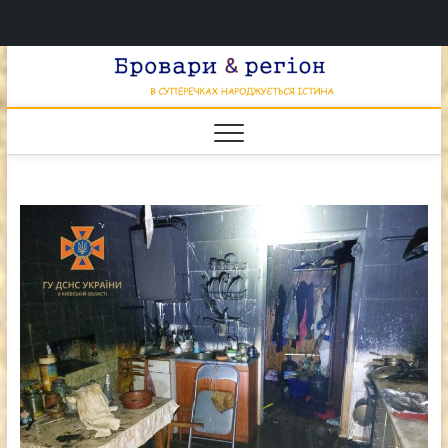
Перейти
Брова
к
В СУПЕРЕЧКАХ
НАРОДЖУЄТЬСЯ
содержимому
ІСТИНА
& регі