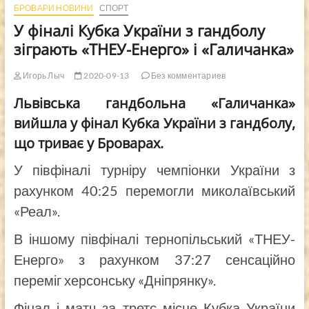
БРОВАРИ НОВИНИ
СПОРТ
У фіналі Кубка України з гандболу
зіграють «ТНЕУ-Енерго» і «Галичанка»
Игорь Лыч
2020-09-13
Без комментариев
Львівська гандбольна «Галичанка»
вийшла у фінал Кубка України з гандболу,
що триває у Броварах.
У півфіналі турніру чемпіонки України з
рахунком 40:25 перемогли миколаївський
«Реал».
В іншому півфіналі тернопільський «ТНЕУ-
Енерго» з рахунком 37:27 сенсаційно
переміг херсонську «Дніпрянку».
Фінал і матч за третє місце Кубка України