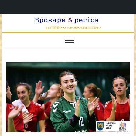
Перейти
Брова
к
В СУПЕРЕЧКАХ
НАРОДЖУЄТЬСЯ
содержимому
ІСТИНА
& регі