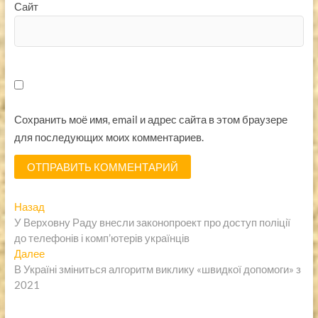
Сайт
Сохранить моё имя, email и адрес сайта в этом браузере
для последующих моих комментариев.
Навигация
Предыдущая
Назад
запись:
У Верховну Раду внесли законопроект про доступ поліції
по
до телефонів і комп’ютерів українців
записям
Следующая
Далее
запись:
В Україні зміниться алгоритм виклику «швидкої допомоги» з
2021