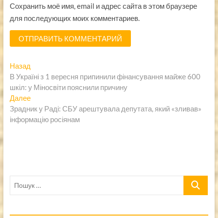
Сохранить моё имя, email и адрес сайта в этом браузере
для последующих моих комментариев.
Навигация
Предыдущая
Назад
запись:
В Україні з 1 вересня припинили фінансування майже 600
по
шкіл: у Міносвіти пояснили причину
записям
Следующая
Далее
запись:
Зрадник у Раді: СБУ арештувала депутата, який «зливав»
інформацію росіянам
Пошук
…