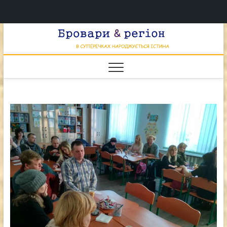
Перейти
Брова
к
В СУПЕРЕЧКАХ
НАРОДЖУЄТЬСЯ
содержимому
ІСТИНА
& регі