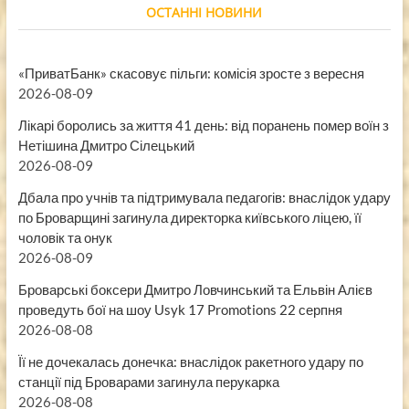
ОСТАННІ НОВИНИ
«ПриватБанк» скасовує пільги: комісія зросте з вересня
2026-08-09
Лікарі боролись за життя 41 день: від поранень помер воїн з
Нетішина Дмитро Сілецький
2026-08-09
Дбала про учнів та підтримувала педагогів: внаслідок удару
по Броварщині загинула директорка київського ліцею, її
чоловік та онук
2026-08-09
Броварські боксери Дмитро Ловчинський та Ельвін Алієв
проведуть бої на шоу Usyk 17 Promotions 22 серпня
2026-08-08
Її не дочекалась донечка: внаслідок ракетного удару по
станції під Броварами загинула перукарка
2026-08-08