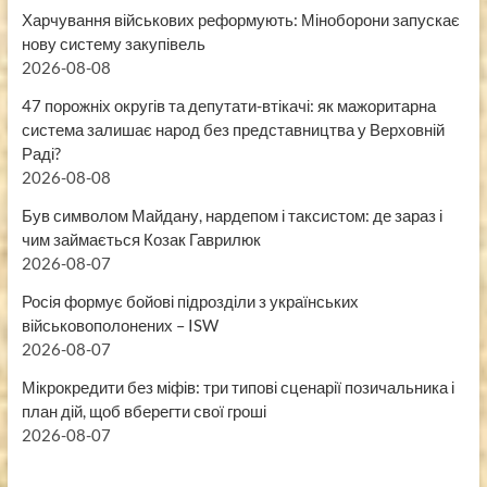
Харчування військових реформують: Міноборони запускає
нову систему закупівель
2026-08-08
47 порожніх округів та депутати-втікачі: як мажоритарна
система залишає народ без представництва у Верховній
Раді?
2026-08-08
Був символом Майдану, нардепом і таксистом: де зараз і
чим займається Козак Гаврилюк
2026-08-07
Росія формує бойові підрозділи з українських
військовополонених – ISW
2026-08-07
Мікрокредити без міфів: три типові сценарії позичальника і
план дій, щоб вберегти свої гроші
2026-08-07