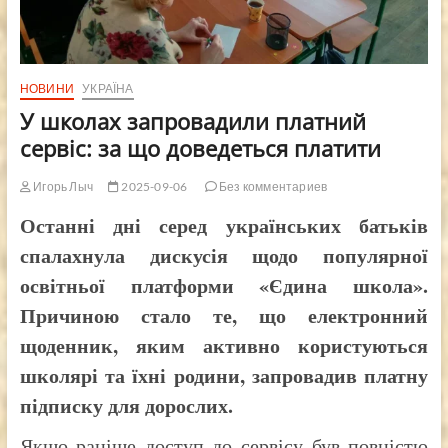
НОВИНИ
УКРАЇНА
У школах запровадили платний
сервіс: за що доведеться платити
Игорь Лыч
2025-09-06
Без комментариев
Останні дні серед українських батьків
спалахнула дискусія щодо популярної
освітньої платформи «Єдина школа».
Причиною стало те, що електронний
щоденник, яким активно користуються
школярі та їхні родини, запровадив платну
підписку для дорослих.
Якщо раніше доступ до сервісу був повністю