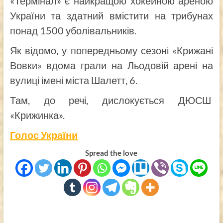
«Термінал» є найкращою хокейною ареною
України та здатний вмістити на трибунах
понад 1500 уболівальників.
Як відомо, у попередньому сезоні «Крижані
Вовки» вдома грали на Льодовій арені на
вулиці імені міста Шалетт, 6.
Там, до речі, дислокується ДЮСШ
«Крижинка».
Голос України
Spread the love