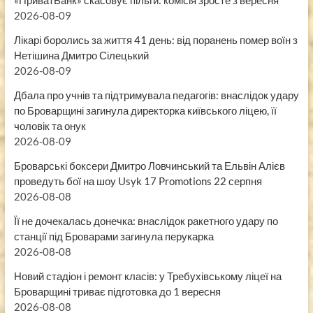
«ПриватБанк» скасовує пільги: комісія зросте з вересня
2026-08-09
Лікарі боролись за життя 41 день: від поранень помер воїн з
Нетішина Дмитро Сілецький
2026-08-09
Дбала про учнів та підтримувала педагогів: внаслідок удару
по Броварщині загинула директорка київського ліцею, її
чоловік та онук
2026-08-09
Броварські боксери Дмитро Ловчинський та Ельвін Алієв
проведуть бої на шоу Usyk 17 Promotions 22 серпня
2026-08-08
Її не дочекалась донечка: внаслідок ракетного удару по
станції під Броварами загинула перукарка
2026-08-08
Новий стадіон і ремонт класів: у Требухівському ліцеї на
Броварщині триває підготовка до 1 вересня
2026-08-08