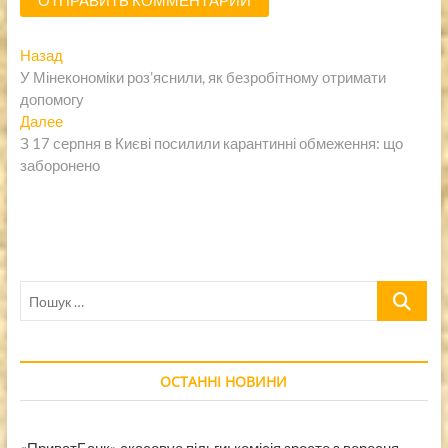
Навигация
Предыдущая
Назад
запись:
У Мінекономіки роз’яснили, як безробітному отримати
по
допомогу
записям
Следующая
Далее
запись:
З 17 серпня в Києві посилили карантинні обмеження: що
заборонено
Пошук
…
ОСТАННІ НОВИНИ