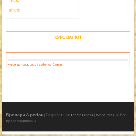
тиск:
вітер:
КУРС ВАЛЮТ
Курси долара, євро і рубля по банках
Бровари & регіон
| Разработано:
Theme Freesia
|
WordPress
| © Все
права защищены