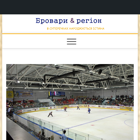
Перейти
Брова
к
В СУПЕРЕЧКАХ
НАРОДЖУЄТЬСЯ
содержимому
ІСТИНА
& регі