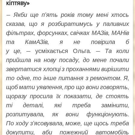
кіптяву»
— Якби ще п’ять років тому мені хтось
сказав, що я розбиратимусь у паливних
фільтрах, форсунках, свічках МАЗів, МАНів
та КамАЗів, я не повірила б
у це,
— усміхається Ольга. —
Та коли
прийшла на нову посаду, до мене почали
звертатися хлопці з проханнями вирішити
то одне, то інше питання з ремонтом. Я,
щоб мати уявлення, про що вони говорять,
щоразу просила їх показати, де стоять
ті деталі, які треба замінити,
розпитувала, як вони функціонують.
По ходу з’ясовувала, може, ще щось треба
докупити, аби пожежний автомобіль