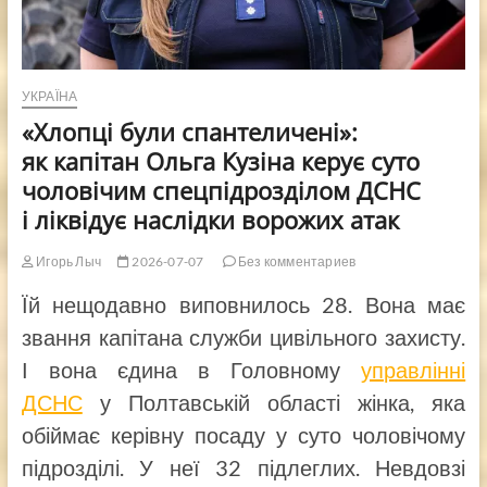
УКРАЇНА
«Хлопці були спантеличені»:
як капітан Ольга Кузіна керує суто
чоловічим спецпідрозділом ДСНС
і ліквідує наслідки ворожих атак
Игорь Лыч
2026-07-07
Без комментариев
Їй нещодавно виповнилось 28. Вона має
звання капітана служби цивільного захисту.
І вона єдина в Головному
управлінні
ДСНС
у Полтавській області жінка, яка
обіймає керівну посаду у суто чоловічому
підрозділі. У неї 32 підлеглих. Невдовзі