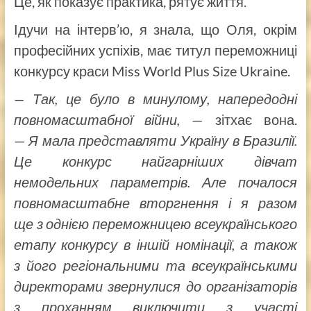
Це, як показує практика, рятує життя.
Ідучи на інтерв’ю, я знала, що Оля, окрім
професійних успіхів, має титул переможниці
конкурсу краси Miss World Plus Size Ukraine.
— Так, це було в минулому, напередодні
повномасштабної війни,
— зітхає вона.
—
Я мала представляти Україну в Бразилії.
Це конкурс найгарніших дівчат
немодельних параметрів. Але почалося
повномасштабне вторгнення і я разом
ще з однією переможницею всеукраїнського
етапу конкурсу в іншій номінації, а також
з його регіональними та всеукраїнськими
директорами звернулися до організаторів
з проханням виключити з участі