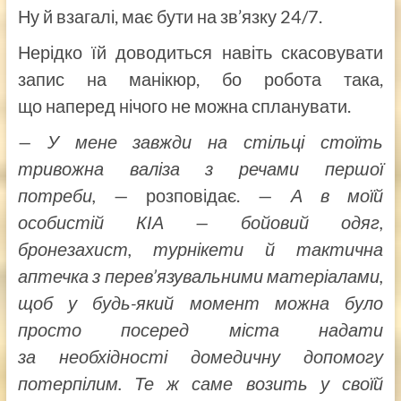
Ну й взагалі, має бути на зв’язку 24/7.
Нерідко їй доводиться навіть скасовувати
запис на манікюр, бо робота така,
що наперед нічого не можна спланувати.
— У мене завжди на стільці стоїть
тривожна валіза з речами першої
потреби,
— розповідає. —
А в моїй
особистій КІА — бойовий одяг,
бронезахист, турнікети й тактична
аптечка з перев’язувальними матеріалами,
щоб у будь-який момент можна було
просто посеред міста надати
за необхідності домедичну допомогу
потерпілим. Те ж саме возить у своїй