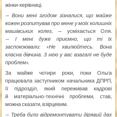
жінки-керівниці.
— Вони мені згодом зізналися, що майже
кожен розпитував про мене у моїх колишніх
машівських колег,
— усміхається Оля.
—
І мені дуже приємно, що ті їх
заспокоювали: «Не хвилюйтесь. Вона
класна дівчина. З нею у вас взагалі не буде
проблем».
За майже чотири роки, поки Ольга
працювала заступником начальника ДПРП,
її підрозділ, який переживав кадрові
й матеріально-технічні проблеми, став,
можна сказати, взірцевим.
— Треба було відремонтувати дірявий дах