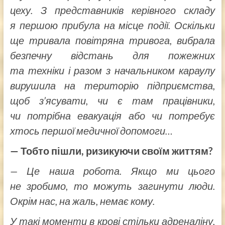
цеху. З представників керівного складу
я
першою
прибула на місце події. Оскільки
ще тривала повітряна тривога, вибрала
безпечну відстань для пожежних
та техніки і разом з начальником караулу
вирушила на територію підприємства,
щоб з’ясувати, чи є там працівники,
чи потрібна евакуація або чи потребує
хтось першої медичної допомоги…
— Тобто пішли, ризикуючи своїм життям?
— Це наша робота. Якщо ми цього
не зробимо, то можуть загинути люди.
Окрім нас, на жаль, немає кому.
У такі моменти в крові стільки адреналіну,