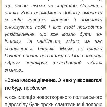
що, чесно, нічого не страшно. Страшно
потім. Коли приїжджаєш додому, змиваєш
із себе залишки кіптяви й починаєш
аналізувати події. І вже тоді приходить
усвідомлення, що все могло бути по-
іншому. Та найбільше, звісно, за нас
хвилюються батьки. Мама, як тільки
бачить новини про атаку на Полтавщину,
одразу перевіряє телефонний зв’язок
зі мною…
«Вона класна дівчина. З нею у вас взагалі
не буде проблем»
А ось хлопці з новоствореного полтавського
підрозділу були трохи спантеличені появою