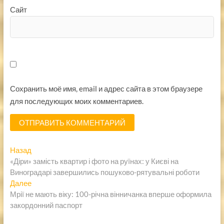
Сайт
Сохранить моё имя, email и адрес сайта в этом браузере
для последующих моих комментариев.
Навигация
Предыдущая
Назад
запись:
«Діри» замість квартир і фото на руїнах: у Києві на
по
Виноградарі завершились пошуково-рятувальні роботи
записям
Следующая
Далее
запись:
Мрії не мають віку: 100-річна вінничанка вперше оформила
закордонний паспорт