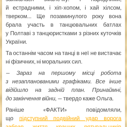
й естрадними, і хіп-хопом, і хай хілсом,
тверком… Ще позаминулого року вона
брала участь в танцювальних батлах
у Полтаві з танцюристками з різних куточків
України.
Та останнім часом на танці в неї не вистачає
ні фізичних, ні моральних сил.
— Зараз на першому місці робота
з незапланованими графіками. Все інше
відійшло на задній план. Принаймні,
до закінчення війни,
— твердо каже Ольга.
Раніше «ФАКТИ» повідомляли,
що
підступний подвійний удар ворога
забрав життя кращих рятувальників