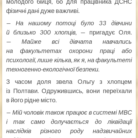
молодого бійця, бо для працівника ДСНС
фізичні дані дуже важливі.
— На нашому потоці було 33 дівчини
й близько 300 хлопців,
— пригадує Оля.
—
Майже всі дівчата навчались
на факультетах охорони праці або
психології, лише кілька, як я, на факультеті
техногенно-екологічної безпеки.
З часом доля звела Ольгу з хлопцем
із Полтави. Одружившись, вони переїхали
в його рідне місто.
— Мій чоловік також працює в системі МВС
і так само долучається до ліквідації
наслідків різного роду надзвичайних