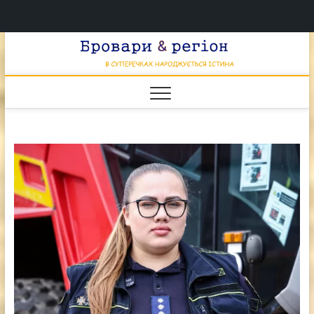
Перейти
Брова
к
В СУПЕРЕЧКАХ
НАРОДЖУЄТЬСЯ
содержимому
ІСТИНА
& регі