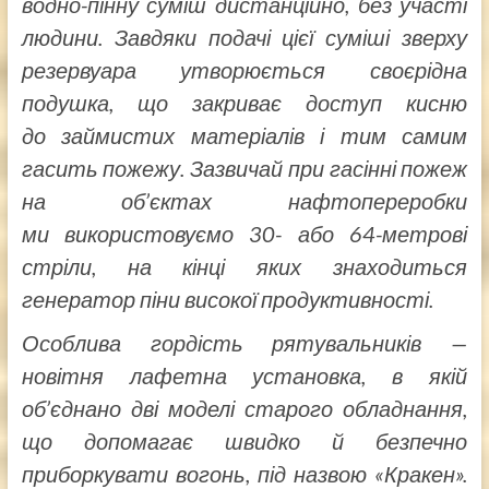
водно-пінну суміш дистанційно, без участі
людини. Завдяки подачі цієї суміші зверху
резервуара утворюється своєрідна
подушка, що закриває доступ кисню
до займистих матеріалів і тим самим
гасить пожежу. Зазвичай при гасінні пожеж
на об’єктах нафтопереробки
ми використовуємо 30- або 64-метрові
стріли, на кінці яких знаходиться
генератор піни високої продуктивності.
Особлива гордість рятувальників —
новітня лафетна установка, в якій
об’єднано дві моделі старого обладнання,
що допомагає швидко й безпечно
приборкувати вогонь, під назвою «Кракен».