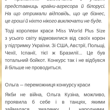
представниць країни-агресора й білорусі.
На що отримали відповідь, що це бізнес,
це гроші й ніхто нікого виключати не буде.
Тоді королеви краси Miss World Plus Size
з усього світу відмовилися від своїх корон
у підтримку України. Зі США, Австрії, Польщі,
Чехії, Іспанії, тієї ж Бразилії… Це був
тотальний бойкот. Конкурс так і не відбувся
й більше не проводиться.
Ольга — переможниця конкурсу краси
Якби не війна, Ольга Кузіна, можливо,
проявила б себе і в танцях, якими
займалася змалечку. І народними,