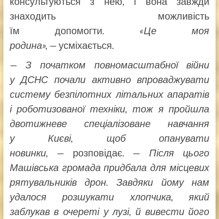
консультуються з нею, і вона завжди
знаходить можливість
їм допомогти.
«Це моя
родина», —
усміхається.
— З початком повномасштабної війни
у ДСНС почали активно впроваджувати
систему безпілотних літальних апаратів
і роботизованої техніки, тож я пройшла
двотижневе спеціалізоване навчання
у Києві, щоб опанувати
новинки, —
розповідає. —
Після цього
Машівська громада придбала для місцевих
рятувальників дрон. Завдяки йому нам
удалося розшукати хлопчика, який
заблукав в очереті у лузі, й вивести його