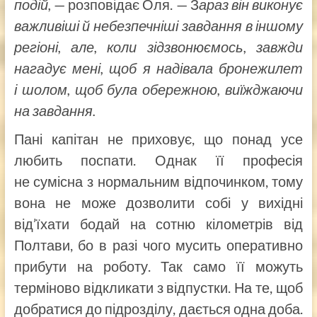
подій,
— розповідає Оля. — З
араз він виконує
важливіші й небезпечніші завдання в іншому
регіоні, але, коли зідзвонюємось, завжди
нагадує мені, щоб я надівала бронежилет
і шолом, щоб була обережною, виїжджаючи
на завдання.
Пані капітан не приховує, що понад усе
любить поспати. Однак її професія
не сумісна з нормальним відпочинком, тому
вона не може дозволити собі у вихідні
від’їхати бодай на сотню кілометрів від
Полтави, бо в разі чого мусить оперативно
прибути на роботу. Так само її можуть
терміново відкликати з відпустки. На те, щоб
добратися до підрозділу, дається одна доба.