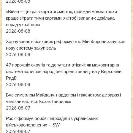
2026-08-08
«Війна — це гра в карти зі смертю, і завжди можна трохи
краще зіграти тими картами, які тобі випали»: декілька
порад українцям
2026-08-08
Харчування військових реформують: Міноборони запускає
нову систему закупівель
2026-08-08
47 порожніх округів та депутати-втікачі: як мажоритарна
система залишає народ без представництва у Верховній
Раді?
2026-08-08
Був символом Майдану, нардепом і таксистом: де зараз і
чим займається Козак Гаврилюк
2026-08-07
Росія формує бойові підрозділи з українських
військовополонених – ISW
2026-08-07