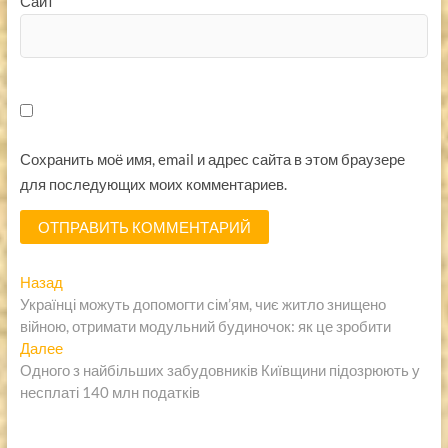
Сайт
Сохранить моё имя, email и адрес сайта в этом браузере
для последующих моих комментариев.
Навигация
Предыдущая
Назад
запись:
Українці можуть допомогти сім’ям, чиє житло знищено
по
війною, отримати модульний будиночок: як це зробити
записям
Следующая
Далее
запись:
Одного з найбільших забудовників Київщини підозрюють у
несплаті 140 млн податків