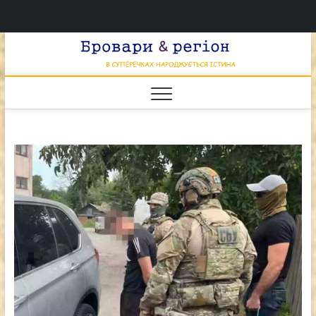
Перейти
Брова
к
В СУПЕРЕЧКАХ
НАРОДЖУЄТЬСЯ
содержимому
ІСТИНА
& регі