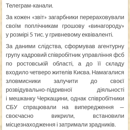
Телеграм-канали.
За кожен «звіт» загарбники перераховували
своїм поплічникам грошову «винагороду»
у розмірі 5 тис. у гривневому еквіваленті.
За даними слідства, сформував агентурну
групу кадровий співробітник управління фсб
по ростовській області, а до її складу
входило четверо жителів Києва. Намагалися
зловмисники залучити до своєї
розвідувально-підривної діяльності
і мешканку Черкащини, однак співробітники
СБУ спрацювали на випередження —
своєчасно викрили, встановили
місцезнаходження і затримали зрадників.