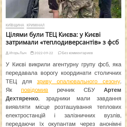
КИЇВЩИНА
КРИМІНАЛ
Цілями були ТЕЦ Києва: у Києві
затримали «теплодиверсантів» з фсб
Игорь Лыч
2022-09-22
Без комментариев
У Києві викрили агентурну групу фсб, яка
передавала ворогу координати столичних
ТЕЦ для
зриву опалювального сезону
.
Як
повідомив
речник СБУ
Артем
Дехтяренко
, зрадники мали завдання
виявляти місце розташування теплових
електростанцій і залізничних вузлів,
передаючи їх окупантам через анонімні