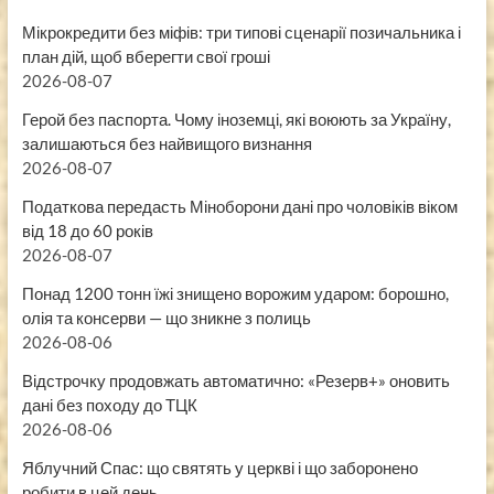
Мікрокредити без міфів: три типові сценарії позичальника і
план дій, щоб вберегти свої гроші
2026-08-07
Герой без паспорта. Чому іноземці, які воюють за Україну,
залишаються без найвищого визнання
2026-08-07
Податкова передасть Міноборони дані про чоловіків віком
від 18 до 60 років
2026-08-07
Понад 1200 тонн їжі знищено ворожим ударом: борошно,
олія та консерви — що зникне з полиць
2026-08-06
Відстрочку продовжать автоматично: «Резерв+» оновить
дані без походу до ТЦК
2026-08-06
Яблучний Спас: що святять у церкві і що заборонено
робити в цей день