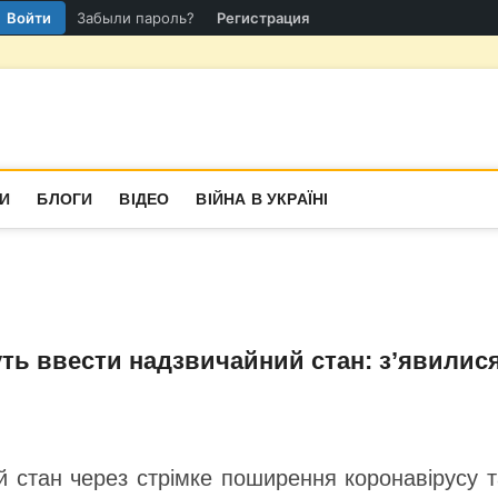
Войти
Забыли пароль?
Регистрация
гіон
СТИНА
И
БЛОГИ
ВІДЕО
ВІЙНА В УКРАЇНІ
уть ввести надзвичайний стан: з’явилис
й стан через стрімке поширення коронавірусу т