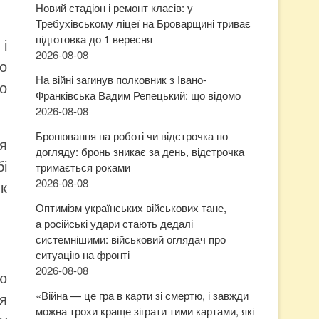
Новий стадіон і ремонт класів: у
Требухівському ліцеї на Броварщині триває
підготовка до 1 вересня
і
2026-08-08
о
На війні загинув полковник з Івано-
но
Франківська Вадим Репецький: що відомо
2026-08-08
Бронювання на роботі чи відстрочка по
я
догляду: бронь зникає за день, відстрочка
бі
тримається роками
2026-08-08
як
Оптимізм українських військових тане,
а російські удари стають дедалі
системнішими: військовий оглядач про
ситуацію на фронті
2026-08-08
ю
«Війна — це гра в карти зі смертю, і завжди
я
можна трохи краще зіграти тими картами, які