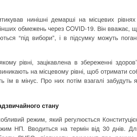
итикував нинішні демарші на місцевих рівнях 
 інших обмежень через COVID-19. Він вважає, щ
ються “під вибори”, і в підсумку можуть пога
якому рівні, зацікавлена в збереженні здоров’
і виникають на місцевому рівні, щоб отримати со
ь їм в мінус. Про них потім взагалі забудуть 
адзвичайного стану
обливий режим, який регулюється Конституціє
жим НП. Вводиться на термін від 30 днів. Дл