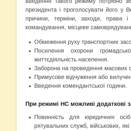
введення такого режиму потрібно з
президента і проголосувати його у В
причини, терміни, заходи, права і
командування, місцеве самоврядуван
Обмеження руху транспортних засоб
Посилення охорони громадсько
життєдіяльність населення.
Заборона на проведення масових ст
Примусове відчуження або вилучен
Введення комендантської години.
При режимі НС можливі додаткові з
Повинність для юридичних осі
рятувальних служб, військових, які