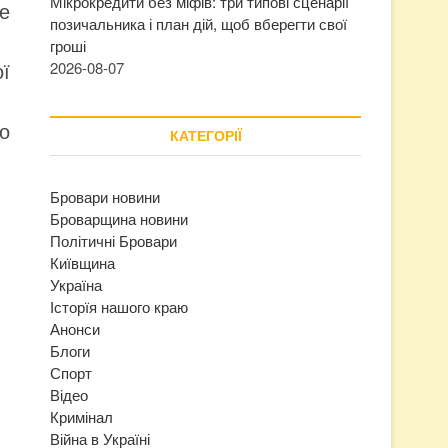
Мікрокредити без міфів: три типові сценарії
е
позичальника і план дій, щоб вберегти свої
гроші
ї
2026-08-07
но
КАТЕГОРІЇ
Бровари новини
Броварщина новини
Політичні Бровари
Київщина
Україна
Історїя нашого краю
Анонси
Блоги
Спорт
Відео
Кримінал
Війна в Україні