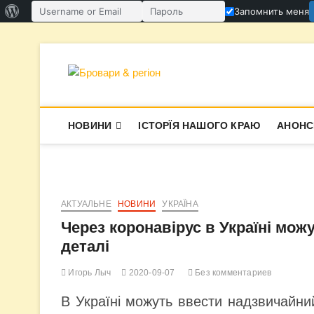
О
Запомнить меня
Имя пользователя или email
Пароль
WordPress
Перейти
к
содержимому
Бровари & ре
В СУПЕРЕЧКАХ НАРОДЖУЄТЬСЯ І
НОВИНИ
ІСТОРЇЯ НАШОГО КРАЮ
АНОНС
АКТУАЛЬНЕ
НОВИНИ
УКРАЇНА
Через коронавірус в Україні мож
деталі
Игорь Лыч
2020-09-07
Без комментариев
В Україні можуть ввести надзвичайни