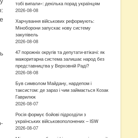
у
тобі випали»: декілька порад українцям
:
2026-08-08
е
Харчування військових реформують:
Міноборони запускає нову систему
закупівель
2026-08-08
ь
47 порожніх округів та депутати-втікачі: як
мажоритарна система залишає народ без
представництва у Верховній Раді?
2026-08-08
Був символом Майдану, нардепом і
таксистом: де зараз і чим займається Козак
Гаврилюк
2026-08-07
Росія формує бойові підрозділи з
українських військовополонених – ISW
-
2026-08-07