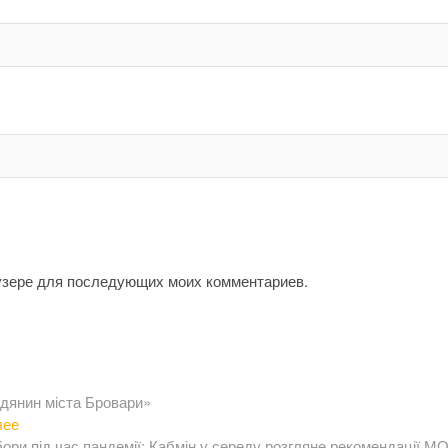
аузере для последующих моих комментариев.
адянин міста Бровари»
Следующая
лее
запись:
ори під час пандемії: Кабмін у середу розгляне рекомендації М