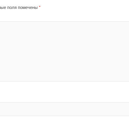
ные поля помечены
*