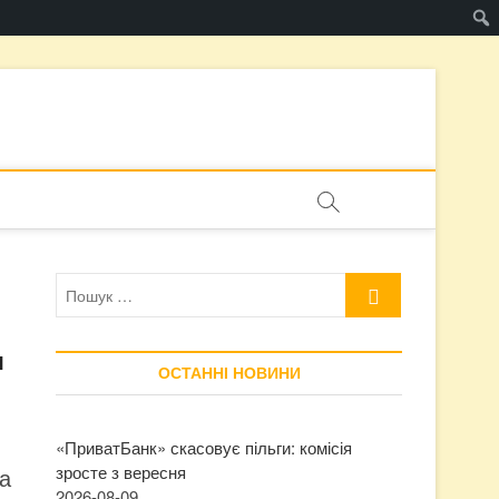
Пошук
…
я
ОСТАННІ НОВИНИ
«ПриватБанк» скасовує пільги: комісія
зросте з вересня
а
2026-08-09