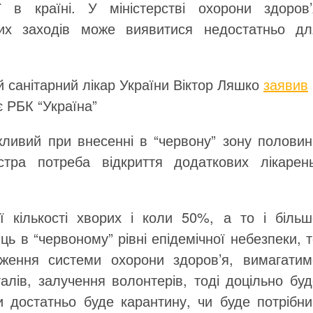
ії в країні. У міністерстві охорони здоров’
их заходів може виявитися недостатньо дл
 санітарний лікар України Віктор Ляшко
заявив
 РБК “Україна”
жливий при внесенні в “червону” зону половин
остра потреба відкриття додаткових лікарень
ї кількості хворих і коли 50%, а то і більш
ь в “червоному” рівні епідемічної небезпеки, 
ження системи охорони здоров’я, вимагатим
алів, залучення волонтерів, тоді доцільно бу
 достатньо буде карантину, чи буде потрібни