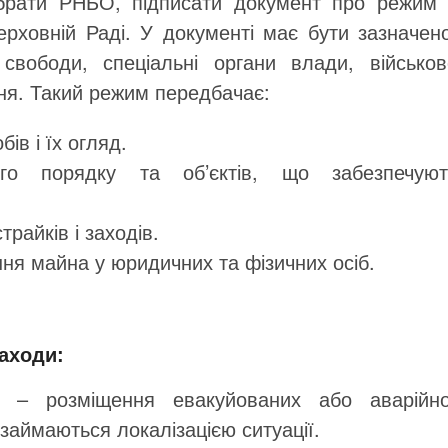
ібрати РНБО, підписати документ про режим 
ерховній Раді. У документі має бути зазначено
 свободи, спеціальні органи влади, військов
ня. Такий режим передбачає:
ів і їх огляд.
го порядку та об’єктів, що забезпечуют
райків і заходів.
ня майна у юридичних та фізичних осіб.
аходи:
б – розміщення евакуйованих або аварійно
 займаються локалізацією ситуації.