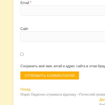
Email
*
Сайт
Сохранить моё имя, email и адрес сайта в этом бр
Предыдущая
Навигация
Назад
запись:
Марія Овдієнко отримала відзнаку «Почесний гром
по
Да
Виб