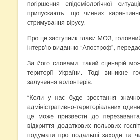
погіршення епідеміологічної ситуац
припускають, що чинних карантинн
стримування вірусу.
Про це заступник глави МОЗ, головний
інтерв’ю виданню “Апостроф”, передає
За його словами, такий сценарій мо
території України. Тоді виникне г
залучення волонтерів.
“Коли у нас буде зростання значно
адміністративно-територіальних одиниц
це може призвести до перезаванта
відкриття додаткових польових госпіт
подумати про подальші заходи та чи