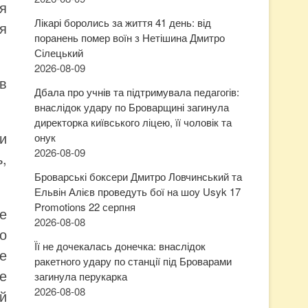
я
Лікарі боролись за життя 41 день: від
я
поранень помер воїн з Нетішина Дмитро
Сілецький
2026-08-09
в
Дбала про учнів та підтримувала педагогів:
внаслідок удару по Броварщині загинула
директорка київського ліцею, її чоловік та
и
онук
2026-08-09
,
Броварські боксери Дмитро Ловчинський та
Ельвін Алієв проведуть бої на шоу Usyk 17
Promotions 22 серпня
е
2026-08-08
то
Її не дочекалась донечка: внаслідок
е
ракетного удару по станції під Броварами
де
загинула перукарка
2026-08-08
й