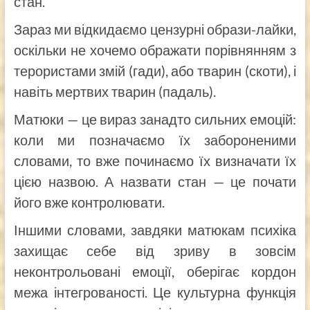
стан.
Зараз ми відкидаємо цензурні образи-лайки,
оскільки не хочемо ображати порівнянням з
терористами змій (гади), або тварин (скоти), і
навіть мертвих тварин (падаль).
Матюки — це вираз занадто сильних емоцій:
коли ми позначаємо їх забороненими
словами, то вже починаємо їх визначати їх
цією назвою. А назвати стан — це почати
його вже контролювати.
Іншими словами, завдяки матюкам психіка
захищає себе від зриву в зовсім
неконтрольовані емоції, оберігає кордон
межа інтегрованості. Це культурна функція