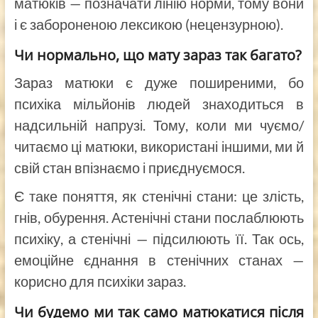
матюків — позначати лінію норми, тому вони
і є забороненою лексикою (нецензурною).
Чи нормально, що мату зараз так багато?
Зараз матюки є дуже поширеними, бо
психіка мільйонів людей знаходиться в
надсильній напрузі. Тому, коли ми чуємо/
читаємо ці матюки, використані іншими, ми й
свій стан впізнаємо і приєднуємося.
Є таке поняття, як стенічні стани: це злість,
гнів, обурення. Астенічні стани послаблюють
психіку, а стенічні — підсилюють її. Так ось,
емоційне єднання в стенічних станах —
корисно для психіки зараз.
Чи будемо ми так само матюкатися після