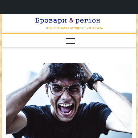
Перейти
Брова
к
В СУПЕРЕЧКАХ
НАРОДЖУЄТЬСЯ
содержимому
ІСТИНА
& регі