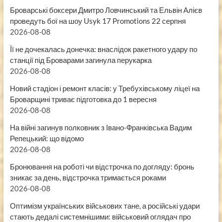
Броварські боксери Дмитро Ловчинський та Ельвін Алієв
проведуть бої на шоу Usyk 17 Promotions 22 серпня
2026-08-08
Її не дочекалась донечка: внаслідок ракетного удару по
станції під Броварами загинула перукарка
2026-08-08
Новий стадіон і ремонт класів: у Требухівському ліцеї на
Броварщині триває підготовка до 1 вересня
2026-08-08
На війні загинув полковник з Івано-Франківська Вадим
Репецький: що відомо
2026-08-08
Бронювання на роботі чи відстрочка по догляду: бронь
зникає за день, відстрочка тримається роками
2026-08-08
Оптимізм українських військових тане, а російські удари
стають дедалі системнішими: військовий оглядач про