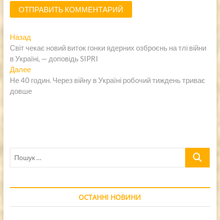
Навигация
Предыдущая
Назад
запись:
Світ чекає новий виток гонки ядерних озброєнь на тлі війни
по
в Україні, — доповідь SIPRI
записям
Следующая
Далее
запись:
Не 40 годин. Через війну в Україні робочий тиждень триває
довше
Пошук
…
ОСТАННІ НОВИНИ