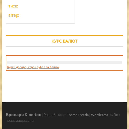
тиск:
вітер:
КУРС ВАЛЮТ
Курси долара, євро і рубля по банках
Бровари & регіон
| Разработано:
Theme Freesia
|
WordPress
| © Все
права защищены