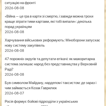
ситуацію на фронті
2026-08-08
«Війна — це гра в карти зі смертю, і завжди можна трохи
краще зіграти тими картами, які тобі випали»: декілька
порад українцям
2026-08-08
Харчування військових реформують: Міноборони запускає
нову систему закупівель
2026-08-08
47 порожніх округів та депутати-втікачі: як мажоритарна
система залишає народ без представництва у Верховній
Раді?
2026-08-08
Був символом Майдану, нардепом і таксистом: де зараз і
чим займається Козак Гаврилюк
2026-08-07
Росія формує бойові підрозділи з українських