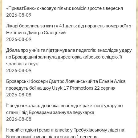
«ПриватБанк» скасовує пільги: комісія зросте з вересня
2026-08-09
Лікарі боролись за життя 41 день: від поранень помер воїн з
Нетішина Дмитро Сілецький
2026-08-09
Дбала про учнів та підтримувала педагогів: внаслідок удару
по Броварщині загинула директорка київського ліцею, її
чоловік та онук
2026-08-09
Броварські боксери Дмитро Ловчинський та Ельвін Алієв
проведуть бої на шоу Usyk 17 Promotions 22 серпня
2026-08-08
Її не дочекалась донечка: внаслідок ракетного удару по
станції під Броварами загинула перукарка
2026-08-08
Новий стадіон і ремонт класів: у Требухівському ліцеї на
Броварщині триває підготовка до 1 вересня