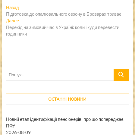
Навигация
Предыдущая
Назад
запись:
Підготовка до опалювального сезону в Броварах триває
по
Следующая
Далее
записям
запись:
Перехід на зимовий час в Україні: коли і куди перевести
годинники
Пошук
…
ОСТАННІ НОВИНИ
Новий етап ідентифікації пенсіонерів: про що попереджає
ПФУ
2026-08-09