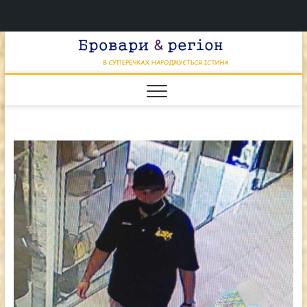
Перейти
Брова
к
В СУПЕРЕЧКАХ
НАРОДЖУЄТЬСЯ
содержимому
ІСТИНА
& регі