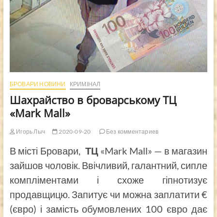
БРОВАРИ НОВИНИ
КРИМІНАЛ
Шахрайство в броварському ТЦ
«Mark Mall»
Игорь Лыч
2020-09-20
Без комментариев
В місті Бровари,
ТЦ
«Mark Mall»
— в магазин
зайшов чоловік. Ввічливий, галантний, сипле
компліментами і схоже гіпнотизує
продавщицю. Запитує чи можна заплатити €
(євро) і замість обумовлених 100 євро дає