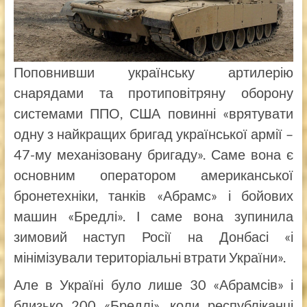
Поповнивши українську артилерію
снарядами та протиповітряну оборону
системами ППО, США повинні «врятувати
одну з найкращих бригад української армії –
47-му механізовану бригаду». Саме вона є
основним оператором американської
бронетехніки, танків «Абрамс» і бойових
машин «Бредлі». І саме вона зупинила
зимовий наступ Росії на Донбасі «і
мінімізували територіальні втрати України».
Але в Україні було лише 30 «Абрамсів» і
близько 200 «Бредлі», коли республіканці