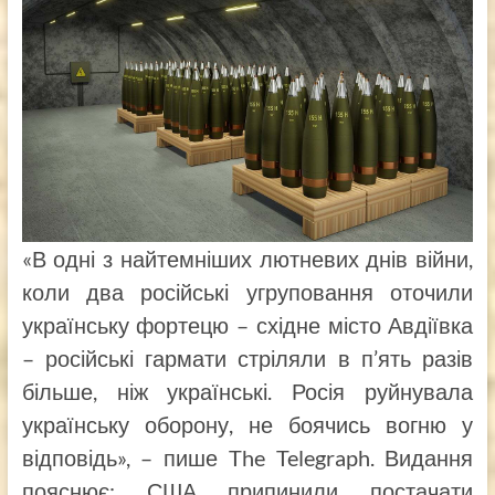
«В одні з найтемніших лютневих днів війни,
коли два російські угруповання оточили
українську фортецю – східне місто Авдіївка
– російські гармати стріляли в п’ять разів
більше, ніж українські. Росія руйнувала
українську оборону, не боячись вогню у
відповідь», – пише The Telegraph. Видання
пояснює: США припинили постачати