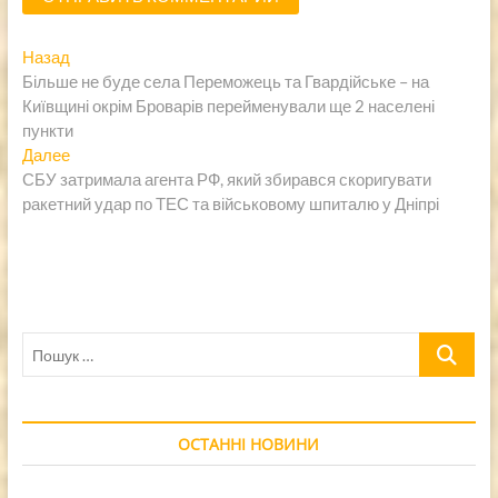
Навигация
Предыдущая
Назад
запись:
Більше не буде села Переможець та Гвардійське – на
по
Київщині окрім Броварів перейменували ще 2 населені
записям
пункти
Следующая
Далее
запись:
СБУ затримала агента РФ, який збирався скоригувати
ракетний удар по ТЕС та військовому шпиталю у Дніпрі
Пошук
…
ОСТАННІ НОВИНИ