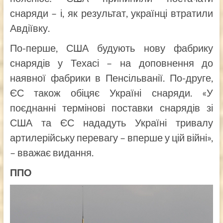
снаряди – і, як результат, українці втратили
Авдіївку.
По-перше, США будують нову фабрику
снарядів у Техасі – на доповнення до
наявної фабрики в Пенсільванії. По-друге,
ЄС також обіцяє Україні снаряди. «У
поєднанні термінові поставки снарядів зі
США та ЄС нададуть Україні тривалу
артилерійську перевагу – вперше у цій війні»,
– вважає видання.
ППО