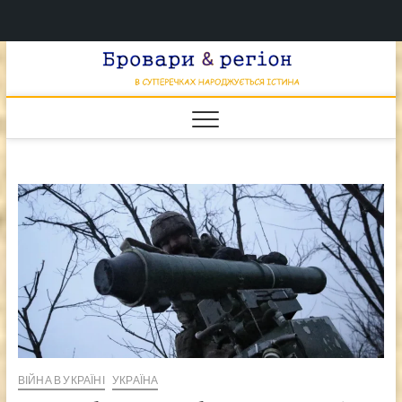
Перейти
Брова
к
В СУПЕРЕЧКАХ
НАРОДЖУЄТЬСЯ
содержимому
ІСТИНА
& регі
ВІЙНА В УКРАЇНІ
УКРАЇНА