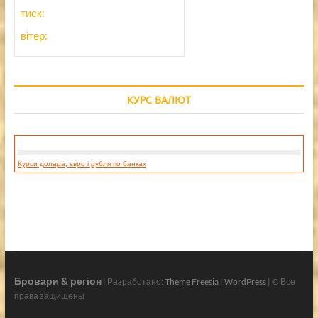
тиск:
вітер:
КУРС ВАЛЮТ
Курси долара, євро і рубля по банках
Бровари & регіон
| Разработано:
Theme Freesia
|
WordPress
| © Все
права защищены