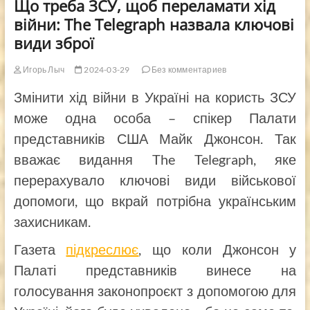
Що треба ЗСУ, щоб переламати хід
війни: The Telegraph назвала ключові
види зброї
Игорь Лыч
2024-03-29
Без комментариев
Змінити хід війни в Україні на користь ЗСУ
може одна особа – спікер Палати
представників США Майк Джонсон. Так
вважає видання The Telegraph, яке
перерахувало ключові види військової
допомоги, що вкрай потрібна українським
захисникам.
Газета
підкреслює
, що коли Джонсон у
Палаті представників винесе на
голосування законопроєкт з допомогою для