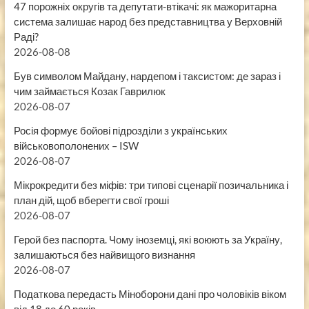
47 порожніх округів та депутати-втікачі: як мажоритарна
система залишає народ без представництва у Верховній
Раді?
2026-08-08
Був символом Майдану, нардепом і таксистом: де зараз і
чим займається Козак Гаврилюк
2026-08-07
Росія формує бойові підрозділи з українських
військовополонених – ISW
2026-08-07
Мікрокредити без міфів: три типові сценарії позичальника і
план дій, щоб вберегти свої гроші
2026-08-07
Герой без паспорта. Чому іноземці, які воюють за Україну,
залишаються без найвищого визнання
2026-08-07
Податкова передасть Міноборони дані про чоловіків віком