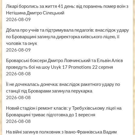
Лікарі боролись за життя 41 день: від поранень помер воїн з
Нетішина Дмитро Сілецький
2026-08-09
Дбала про учнів та підтримувала педагогів: внаслідок удару
по Броварщині загинула директорка київського ліцею, її
чоловік та онук
2026-08-09
Броварські боксери Дмитро Ловчинський та Ельвін Алієв
проведуть бої на шоу Usyk 17 Promotions 22 серпня
2026-08-08
Її не дочекалась донечка: внаслідок ракетного удару по
станції під Броварами загинула перукарка
2026-08-08
Новий стадіон і ремонт класів: у Требухівському ліцеї на
Броварщині триває підготовка до 1 вересня
2026-08-08
На війні загинув полковник з Івано-Франківська Вадим