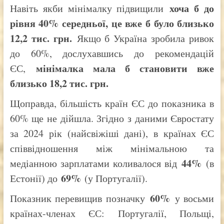
хоча б до
Навіть якби мінімалку підвищили
рівня 40% середньої, це вже б було близько
12,2 тис. грн.
Якщо б Україна зробила ривок
до 60%, дослухавшись до рекомендацій
мінімалка мала б становити вже
ЄС,
близько 18,2 тис. грн.
Щоправда, більшість країн ЄС до показника в
60% ще не дійшла. Згідно з даними Євростату
за 2024 рік (найсвіжіші дані), в країнах ЄС
співвідношення між мінімальною та
44%
медіанною зарплатами коливалося від
(в
69%
Естонії) до
(у Португалії).
60%
Показник перевищив позначку
у восьми
країнах-членах ЄС: Португалії, Польщі,