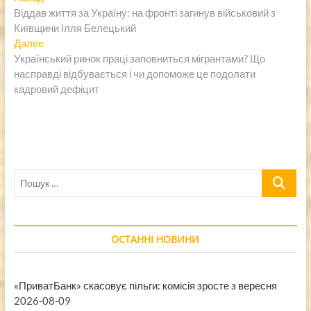
запись:
Віддав життя за Україну: на фронті загинув військовий з
по
Київщини Ілля Белецький
записям
Следующая
Далее
запись:
Український ринок праці заповниться мігрантами? Що
насправді відбувається і чи допоможе це подолати
кадровий дефіцит
Пошук
…
ОСТАННІ НОВИНИ
«ПриватБанк» скасовує пільги: комісія зросте з вересня
2026-08-09