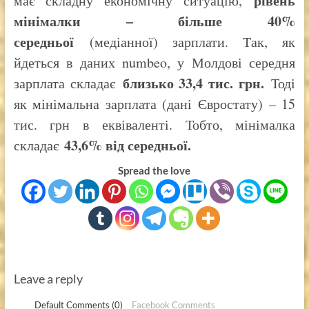
рівень
має складну економічну ситуацію,
мінімалки – більше 40%
середньої
(медіанної) зарплати. Так, як
йдеться в даних numbeo, у Молдові середня
близько 33,4 тис. грн.
зарплата складає
Тоді
як мінімальна зарплата (дані Євростату) – 15
тис. грн в еквіваленті. Тобто, мінімалка
43,6% від середньої.
складає
Spread the love
Leave a reply
Default Comments (0)
Facebook Comments