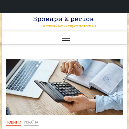
Перейти
Брова
к
В СУПЕРЕЧКАХ
НАРОДЖУЄТЬСЯ
содержимому
ІСТИНА
& регі
НОВИНИ
УКРАЇНА