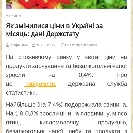
УКРАЇНА
Як змінилися ціни в Україні за
місяць: дані Держстату
Игорь Лыч
2023-05-12
Без комментариев
На споживчому ринку у квітні ціни на
продукти харчування та безалкогольні напої
зросли на 0,4%. Про
це
повідомляє
Державна служба
статистики.
Найбільше (на 7,4%) подорожчала свинина.
На 1,8-0,3% зросли ціни на яловичину, м’ясо
птиці, кисломолочну продукцію,
безалкогольні напої, рибу та продукти з