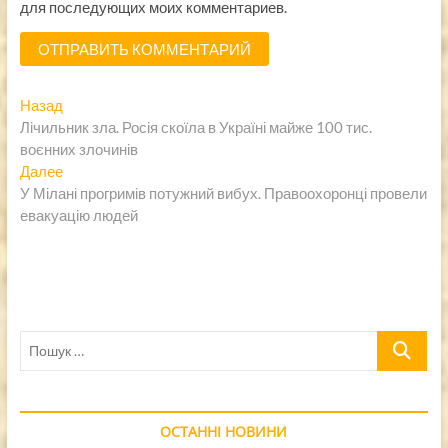
для последующих моих комментариев.
Навигация
Предыдущая
Назад
запись:
Лічильник зла. Росія скоїла в Україні майже 100 тис.
по
воєнних злочинів
записям
Следующая
Далее
запись:
У Мілані прогримів потужний вибух. Правоохоронці провели
евакуацію людей
Пошук
…
ОСТАННІ НОВИНИ