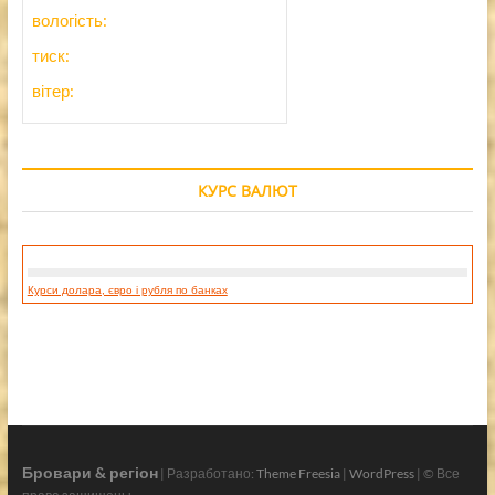
вологість:
тиск:
вітер:
КУРС ВАЛЮТ
Курси долара, євро і рубля по банках
Бровари & регіон
| Разработано:
Theme Freesia
|
WordPress
| © Все