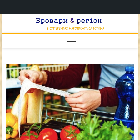
Перейти
Брова
к
В СУПЕРЕЧКАХ
НАРОДЖУЄТЬСЯ
содержимому
ІСТИНА
& регі