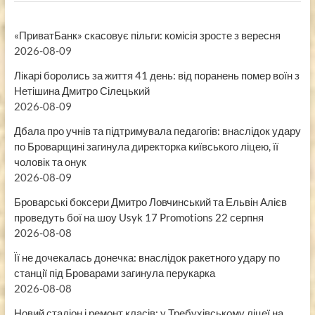
«ПриватБанк» скасовує пільги: комісія зросте з вересня
2026-08-09
Лікарі боролись за життя 41 день: від поранень помер воїн з
Нетішина Дмитро Сілецький
2026-08-09
Дбала про учнів та підтримувала педагогів: внаслідок удару
по Броварщині загинула директорка київського ліцею, її
чоловік та онук
2026-08-09
Броварські боксери Дмитро Ловчинський та Ельвін Алієв
проведуть бої на шоу Usyk 17 Promotions 22 серпня
2026-08-08
Її не дочекалась донечка: внаслідок ракетного удару по
станції під Броварами загинула перукарка
2026-08-08
Новий стадіон і ремонт класів: у Требухівському ліцеї на