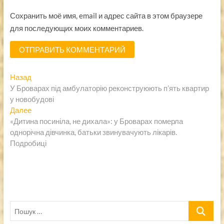
Сохранить моё имя, email и адрес сайта в этом браузере
для последующих моих комментариев.
Навигация
Предыдущая
Назад
запись:
У Броварах під амбулаторію реконструюють п’ять квартир
по
у новобудові
записям
Следующая
Далее
запись:
«Дитина посиніла, не дихала»: у Броварах померла
однорічна дівчинка, батьки звинувачують лікарів.
Подробиці
Пошук
…