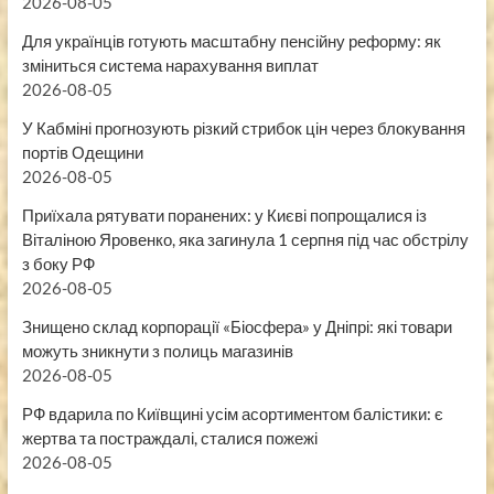
2026-08-05
Для українців готують масштабну пенсійну реформу: як
зміниться система нарахування виплат
2026-08-05
У Кабміні прогнозують різкий стрибок цін через блокування
портів Одещини
2026-08-05
Приїхала рятувати поранених: у Києві попрощалися із
Віталіною Яровенко, яка загинула 1 серпня під час обстрілу
з боку РФ
2026-08-05
Знищено склад корпорації «Біосфера» у Дніпрі: які товари
можуть зникнути з полиць магазинів
2026-08-05
РФ вдарила по Київщині усім асортиментом балістики: є
жертва та постраждалі, сталися пожежі
2026-08-05