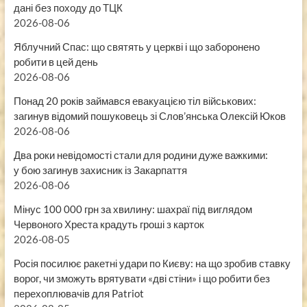
дані без походу до ТЦК
2026-08-06
Яблучний Спас: що святять у церкві і що заборонено
робити в цей день
2026-08-06
Понад 20 років займався евакуацією тіл військових:
загинув відомий пошуковець зі Слов’янська Олексій Юков
2026-08-06
Два роки невідомості стали для родини дуже важкими:
у бою загинув захисник із Закарпаття
2026-08-06
Мінус 100 000 грн за хвилину: шахраї під виглядом
Червоного Хреста крадуть гроші з карток
2026-08-05
Росія посилює ракетні удари по Києву: на що зробив ставку
ворог, чи зможуть врятувати «дві стіни» і що робити без
перехоплювачів для Patriot