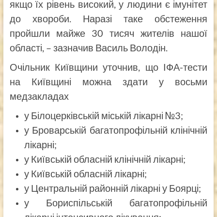
якщо їх рівень високий, у людини є імунітет
до хвороби. Наразі таке обстеження
пройшли майже 30 тисяч жителів нашої
області, – зазначив Василь Володін.
Очільник Київщини уточнив, що ІФА-тести
на Київщині можна здати у восьми
медзакладах
у Білоцерківській міській лікарні №3;
у Броварській багатопрофільній клінічній
лікарні;
у Київській обласній клінічній лікарні;
у Київській обласній лікарні;
у Центральній районній лікарні у Боярці;
у Бориспільській багатопрофільній
лікарні інтенсивного лікування;