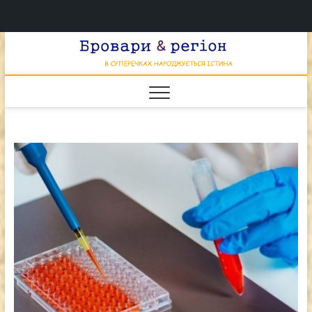
Перейти
Брова
к
В СУПЕРЕЧКАХ
НАРОДЖУЄТЬСЯ
содержимому
ІСТИНА
& регі