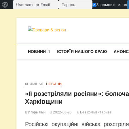
О
Запомнить меня
Имя пользователя или email
Пароль
WordPress
Перейти
к
содержимому
Бровари & ре
В СУПЕРЕЧКАХ НАРОДЖУЄТЬСЯ І
НОВИНИ
ІСТОРЇЯ НАШОГО КРАЮ
АНОНС
КРИМІНАЛ
НОВИНИ
«Її розстріляли росіяни»: болюча
Харківщини
Игорь Лыч
2022-08-26
Без комментариев
Російські окупаційні війська розстр