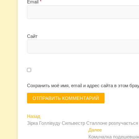
Email
*
Сайт
Сохранить моё имя, email и адрес сайта в этом бр
Предыдущая
Навигация
Назад
запись:
Зірка Голлівуду Сильвестр Сталлоне розлучається
по
Следующая
Далее
записям
запись:
Комуналка подешевшає: 