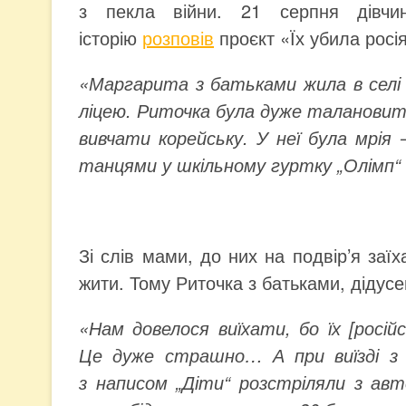
з пекла війни. 21 серпня дівчи
історію
розповів
проєкт «Їх убила росія
«Маргарита з батьками жила в селі С
ліцею. Риточка була дуже талановито
вивчати корейську. У неї була мрія
танцями у шкільному гуртку „Олімп“ і
Зі слів мами, до них на подвір’я заїх
жити. Тому Риточка з батьками, дідус
«Нам довелося виїхати, бо їх [росій
Це дуже страшно… А при виїзді з с
з написом „Діти“ розстріляли з ав