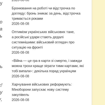
у
Бронювання на роботі чи відстрочка по
догляду: бронь зникає за день, відстрочка
тримається роками
о
2026-08-08
а
Оптимізм українських військових тане,
ь
а російські удари стають дедалі
системнішими: військовий оглядач про
ситуацію на фронті
2026-08-08
«Війна — це гра в карти зі смертю, і завжди
ть
можна трохи краще зіграти тими картами, які
тобі випали»: декілька порад українцям
2026-08-08
!
Харчування військових реформують:
Міноборони запускає нову систему
у
закупівель
,
2026-08-08