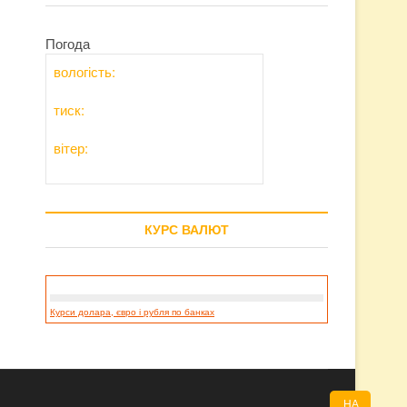
Погода
вологість:
тиск:
вітер:
КУРС ВАЛЮТ
Курси долара, євро і рубля по банках
НА