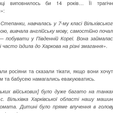
нці виповнилось би 14 років… Її трагічн
»:
тепанки, навчалась у 7-му класі Вільхівськог
ю, вивчала англійську мову, самостійно почал
 — побувати у Південній Кореї. Вона займалас
 часто їздила до Харкова на різні змагання»
.
али росіяни та сказали тікати, якщо вони хочу
ем та бабусею намагались евакуюватись.
ських військових] було дуже багато на танках
. Вільхівка Харківської області нашу машин
томата. Дитині було пряме влучення в голову