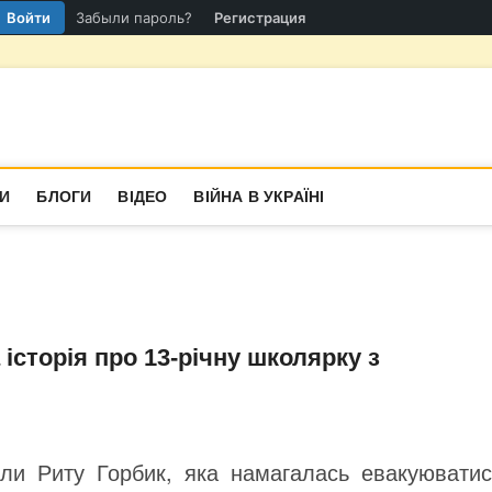
Войти
Забыли пароль?
Регистрация
гіон
СТИНА
И
БЛОГИ
ВІДЕО
ВІЙНА В УКРАЇНІ
 історія про 13-річну школярку з
іляли Риту Горбик, яка намагалась евакуюватис