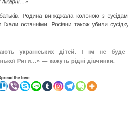
у лікарні…»
батьків. Родина виїжджала колоною з сусідам
 їхали останніми. Росіяни також убили сусідк
ають українських дітей. І їм не буде
енької Рити…»
— кажуть рідні дівчинки.
Spread the love