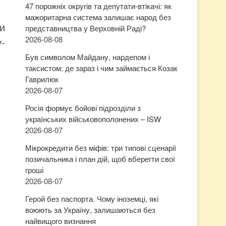
47 порожніх округів та депутати-втікачі: як
мажоритарна система залишає народ без
и
представництва у Верховній Раді?
2026-08-08
у-
Був символом Майдану, нардепом і
таксистом: де зараз і чим займається Козак
Гаврилюк
2026-08-07
Росія формує бойові підрозділи з
українських військовополонених – ISW
2026-08-07
Мікрокредити без міфів: три типові сценарії
позичальника і план дій, щоб вберегти свої
гроші
2026-08-07
Герой без паспорта. Чому іноземці, які
воюють за Україну, залишаються без
найвищого визнання