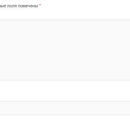
ные поля помечены
*