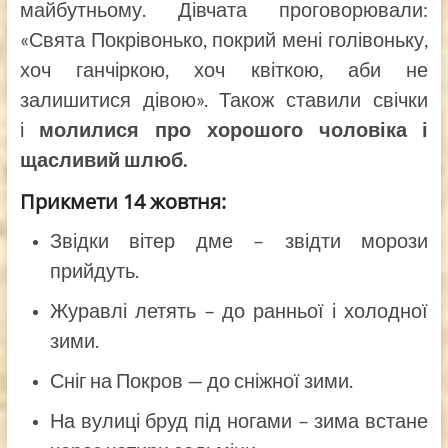
майбутньому. Дівчата проговорювали:
«Свята Покрівонько, покрий мені голівоньку,
хоч ганчіркою, хоч квіткою, аби не
залишитися дівою». Також ставили свічки
і
молилися про хорошого чоловіка і
щасливий шлюб.
Прикмети 14 жовтня:
Звідки вітер дме – звідти морози
прийдуть.
Журавлі летять – до ранньої і холодної
зими.
Сніг на Покров — до сніжної зими.
На вулиці бруд під ногами – зима встане