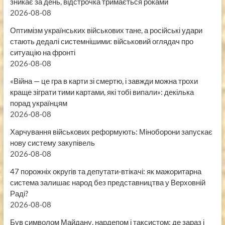
зникає за день, відстрочка тримається роками
2026-08-08
Оптимізм українських військових тане, а російські удари
стають дедалі системнішими: військовий оглядач про
ситуацію на фронті
2026-08-08
«Війна — це гра в карти зі смертю, і завжди можна трохи
краще зіграти тими картами, які тобі випали»: декілька
порад українцям
2026-08-08
Харчування військових реформують: Міноборони запускає
нову систему закупівель
2026-08-08
47 порожніх округів та депутати-втікачі: як мажоритарна
система залишає народ без представництва у Верховній
Раді?
2026-08-08
Був символом Майдану, нардепом і таксистом: де зараз і