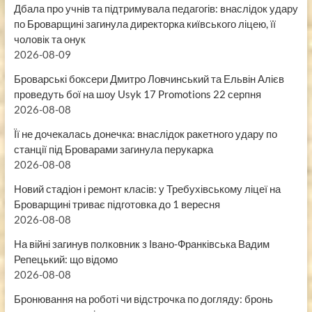
Дбала про учнів та підтримувала педагогів: внаслідок удару
по Броварщині загинула директорка київського ліцею, її
чоловік та онук
2026-08-09
Броварські боксери Дмитро Ловчинський та Ельвін Алієв
проведуть бої на шоу Usyk 17 Promotions 22 серпня
2026-08-08
Її не дочекалась донечка: внаслідок ракетного удару по
станції під Броварами загинула перукарка
2026-08-08
Новий стадіон і ремонт класів: у Требухівському ліцеї на
Броварщині триває підготовка до 1 вересня
2026-08-08
На війні загинув полковник з Івано-Франківська Вадим
Репецький: що відомо
2026-08-08
Бронювання на роботі чи відстрочка по догляду: бронь