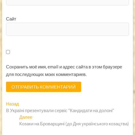
Сайт
Сохранить моё имя, email и адрес сайта в этом браузере
для последующих моих комментариев.
Навигация
Предыдущая
Назад
запись:
В Україні презентували сервіс “Кандидати на долоні”
по
Следующая
Далее
записям
запись:
Козаки на Броварщині (до Дня українського козацтва)