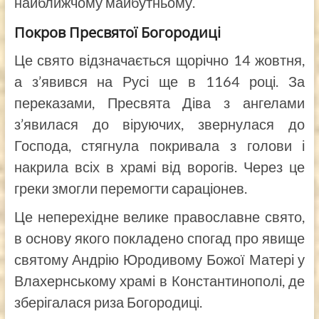
найближчому майбутньому.
Покров Пресвятої Богородиці
Це свято відзначається щорічно 14 жовтня,
а з’явився на Русі ще в 1164 році. За
переказами, Пресвята Діва з ангелами
з’явилася до віруючих, звернулася до
Господа, стягнула покривала з голови і
накрила всіх в храмі від ворогів. Через це
греки змогли перемогти сараціонев.
Це неперехідне велике православне свято,
в основу якого покладено спогад про явище
святому Андрію Юродивому Божої Матері у
Влахернському храмі в Константинополі, де
зберігалася риза Богородиці.