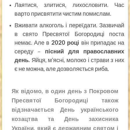
Лаятися, злитися, лихословити. Час
варто присвятити чистим помислам.
Вживати алкоголь і переїдати. Зазвичай
в свято Пресвятої Богородиці поста
немає. Але в
2020 році
він припадає на
середу –
пісний для православних
день.
Яйця, м’ясні, молоко і страви з них
є не можна, але дозволяється риба.
Як відомо, в один день з Покровом
Пресвятої Богородиці також
відзначається День українського
козацтва та День захисника
України, який є державним святом і