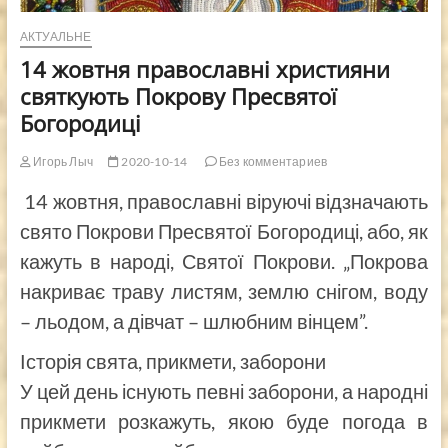
АКТУАЛЬНЕ
14 жовтня православні християни
святкують Покрову Пресвятої
Богородиці
Игорь Лыч
2020-10-14
Без комментариев
14 жовтня, православні віруючі відзначають
свято Покрови Пресвятої Богородиці, або, як
кажуть в народі, Святої Покрови. „Покрова
накриває траву листям, землю снігом, воду
– льодом, а дівчат – шлюбним вінцем”.
Історія свята, прикмети, заборони
У цей день існують певні заборони, а народні
прикмети розкажуть, якою буде погода в