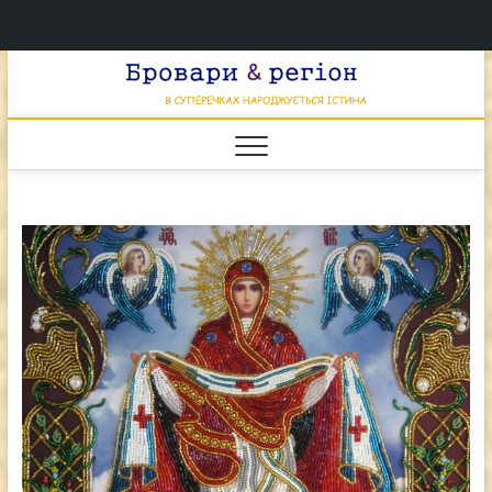
Перейти
Брова
к
В СУПЕРЕЧКАХ
НАРОДЖУЄТЬСЯ
содержимому
ІСТИНА
& регі