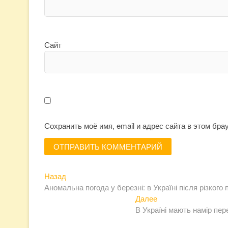
Сайт
Сохранить моё имя, email и адрес сайта в этом бр
Предыдущая
Навигация
Назад
запись:
Аномальна погода у березні: в Україні після різкого
по
Следующая
Далее
записям
запись:
В Україні мають намір пер