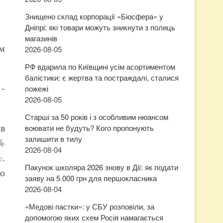
Знищено склад корпорації «Біосфера» у
Дніпрі: які товари можуть зникнути з полиць
магазинів
м
2026-08-05
РФ вдарила по Київщині усім асортиментом
балістики: є жертва та постраждалі, сталися
пожежі
2026-08-05
Старші за 50 років і з особливим нюансом
ів
воювати не будуть? Кого пропонують
залишити в тилу
0%
2026-08-04
%.
Пакунок школяра 2026 знову в Дії: як подати
во
заяву на 5 000 грн для першокласника
2026-08-04
«Медові пастки»: у СБУ розповіли, за
,
допомогою яких схем Росія намагається