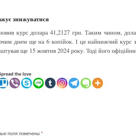
овжує знижуватися
ановив курс долара 41,2127 грн. Таким чином, дол
очим днем ще на 6 копійок. І це найнижчий курс 
оштував ще 15 жовтня 2024 року. Тоді його офіційн
Spread the love
ные поля помечены
*