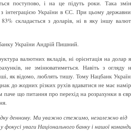
ться поступово, і на це підуть роки. Така змі
 з інтеграцією України в ЄС. При цьому державн
83% складається з доларів, ні в яку іншу валю
банку України Андрій Пишний.
уктура валютних вкладів, ні орієнтація на долар 
рахунків, не змінюватиметься. Навіть з огляду 
ші, як відомо, люблять тишу. Тому Нацбанк Украї
днак до жодних різких рухів вдаватися не має намі
м паче що питання про перехід на розрахунки в єв
ня.
рядку денному. Ми уважно стежимо, незалежно від
 у фокусі уваги Національного банку і нашої команд