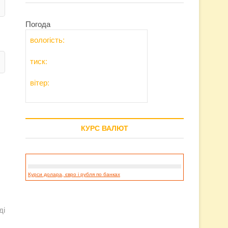
Погода
вологість:
тиск:
вітер:
КУРС ВАЛЮТ
Курси долара, євро і рубля по банках
ді