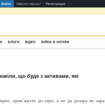
Войти
Забыли пароль?
Регистрация
гіон
СТИНА
И
БЛОГИ
ВІДЕО
ВІЙНА В УКРАЇНІ
овіли, що буде з активами, які
ірно, прив’яжуть до євро, а не до долара як зара