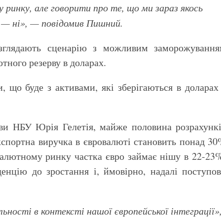
 ринку, але говорити про те, що ми зараз якось
, — ні», — повідомив Пишний.
зглядають сценарію з можливим заморожування
ного резерву в доларах.
ви НБУ Юрія Гелетія, майже половина розрахунк
Експортна виручка в євровалюті становить понад 3
 валютному ринку частка євро займає нішу в 22-23
нцію до зростання і, ймовірно, надалі поступо
ності в контексті нашої європейської інтеграції»