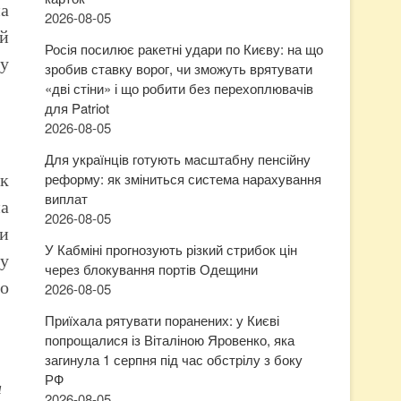
на
2026-08-05
ий
Росія посилює ракетні удари по Києву: на що
ту
зробив ставку ворог, чи зможуть врятувати
«дві стіни» і що робити без перехоплювачів
для Patriot
2026-08-05
Для українців готують масштабну пенсійну
як
реформу: як зміниться система нарахування
виплат
на
2026-08-05
ни
У Кабміні прогнозують різкий стрибок цін
ру
через блокування портів Одещини
ро
2026-08-05
Приїхала рятувати поранених: у Києві
попрощалися із Віталіною Яровенко, яка
загинула 1 серпня під час обстрілу з боку
РФ
и
2026-08-05