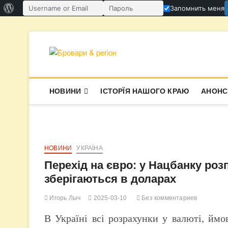
О
Запомнить меня
Имя пользователя или email
Пароль
WordPress
Перейти
к
содержимому
Бровари & ре
В СУПЕРЕЧКАХ НАРОДЖУЄТЬСЯ І
НОВИНИ
ІСТОРЇЯ НАШОГО КРАЮ
АНОНС
НОВИНИ
УКРАЇНА
Перехід на євро: у Нацбанку розп
зберігаються в доларах
Игорь Лыч
2025-03-10
Без комментариев
В Україні всі розрахунки у валюті, ймов