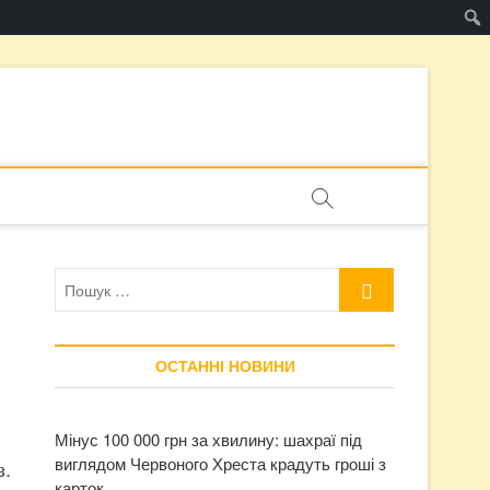
Пошук
…
ОСТАННІ НОВИНИ
Мінус 100 000 грн за хвилину: шахраї під
виглядом Червоного Хреста крадуть гроші з
з.
карток