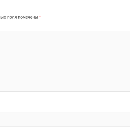
ные поля помечены
*