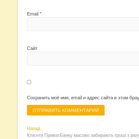
Email
*
Сайт
Сохранить моё имя, email и адрес сайта в этом бр
Предыдущая
Навигация
Назад
запись:
Клієнти ПриватБанку масово забирають гроші з раху