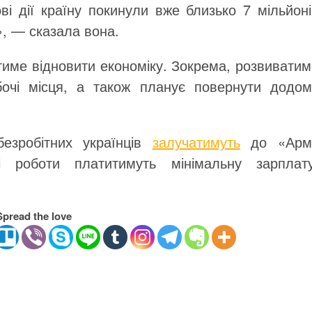
ові дії країну покинули вже близько 7 мільйон
», — сказала вона.
име відновити економіку. Зокрема, розвиватим
бочі місця, а також планує повернути додом
езробітних українців
залучатимуть
до «Армі
ні роботи платитимуть мінімальну зарплату
Spread the love