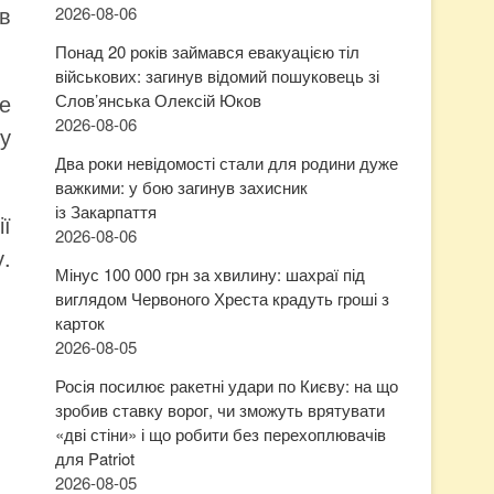
ів
2026-08-06
Понад 20 років займався евакуацією тіл
військових: загинув відомий пошуковець зі
е
Слов’янська Олексій Юков
2026-08-06
у
Два роки невідомості стали для родини дуже
важкими: у бою загинув захисник
із Закарпаття
ї
2026-08-06
.
Мінус 100 000 грн за хвилину: шахраї під
виглядом Червоного Хреста крадуть гроші з
карток
2026-08-05
Росія посилює ракетні удари по Києву: на що
зробив ставку ворог, чи зможуть врятувати
«дві стіни» і що робити без перехоплювачів
для Patriot
2026-08-05