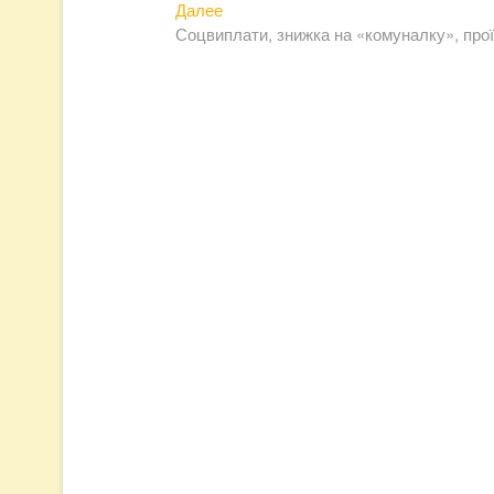
по
Следующая
Далее
записям
запись:
Соцвиплати, знижка на «комуналку», проїз