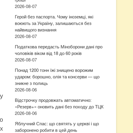
2026-08-07
Герой без паспорта. Чому іноземці, які
воюють за Україну, залишаються без
найвищого визнання
2026-08-07
Податкова передасть Міноборони дані про
чоловіків віком від 18 до 60 років
2026-08-07
Понад 1200 тонн їжі знищено ворожим
ударом: борошно, олія та консерви — що
зникне з полиць
2026-08-06
у
Відстрочку продовжать автоматично:
«Резерв+» оновить дані без походу до ТЦК
2026-08-06
о
Яблучний Спас: що святять у церкві і що
х
заборонено робити в цей день