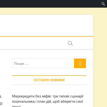
Пошук
…
ОСТАННІ НОВИНИ
р.
Мікрокредити без міфів: три типові сценарії
позичальника і план дій, щоб вберегти свої
го
гроші