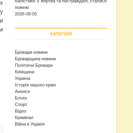
балістики: є жертва та постраждалі, сталися
х
пожежі
у
2026-08-05
и
м
КАТЕГОРІЇ
Бровари новини
Броварщина новини
Політичні Бровари
Київщина
Україна
Історїя нашого краю
Анонси
Блоги
Спорт
Відео
Кримінал
Війна в Україні