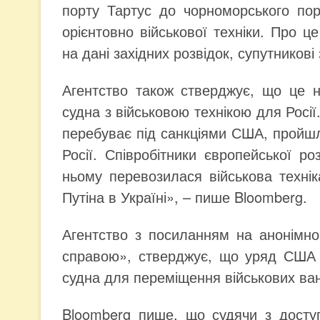
порту Тартус до чорноморського по
орієнтовно військової техніки. Про 
на дані західних розвідок, супутникові
Агентство також стверджує, що це 
судна з військовою технікою для Росії
перебуває під санкціями США, пройшл
Росії. Співробітники європейської ро
ньому перевозилася військова техні
Путіна в Україні», – пише Bloomberg.
Агентство з посиланням на анонімног
справою», стверджує, що уряд США 
судна для переміщення військових ван
Bloomberg пише, що судячи з доступ