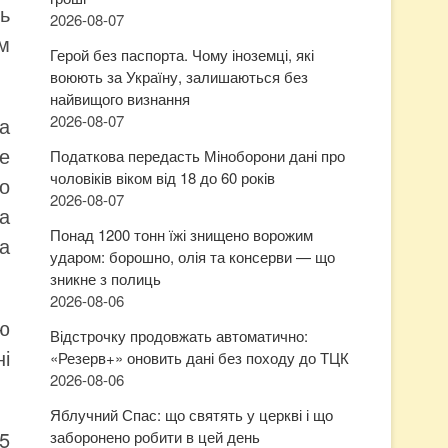
ь
2026-08-07
м
Герой без паспорта. Чому іноземці, які
воюють за Україну, залишаються без
найвищого визнання
2026-08-07
а
ке
Податкова передасть Міноборони дані про
чоловіків віком від 18 до 60 років
о
2026-08-07
на
Понад 1200 тонн їжі знищено ворожим
а
ударом: борошно, олія та консерви — що
зникне з полиць
2026-08-06
ю
Відстрочку продовжать автоматично:
і
«Резерв+» оновить дані без походу до ТЦК
2026-08-06
Яблучний Спас: що святять у церкві і що
5
заборонено робити в цей день