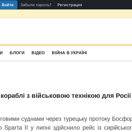
Войти
Забыли пароль?
Регистрация
гіон
СТИНА
И
БЛОГИ
ВІДЕО
ВІЙНА В УКРАЇНІ
кораблі з військовою технікою для Росії
рговими суднами через турецьку протоку Босфо
 Sparta II у липні здійснило рейс із сирійсько