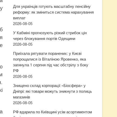
Для українців готують масштабну пенсійну
у
реформу: як зміниться система нарахування
виплат
2026-08-05
б
У Кабміні прогнозують різкий стрибок цін
я
через блокування портів Одещини
е
2026-08-05
Приїхала рятувати поранених: у Києві
попрощалися із Віталіною Яровенко, яка
загинула 1 серпня під час обстрілу з боку
ю
РФ
м
2026-08-05
.
Знищено склад корпорації «Біосфера» у
кі
Дніпрі: які товари можуть зникнути з полиць
магазинів
2026-08-05
а
РФ вдарила по Київщині усім асортиментом