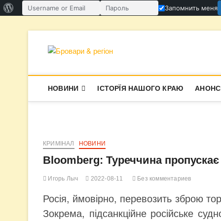
О
Запомнить меня
Имя пользователя или email
Пароль
WordPress
Перейти
к
содержимому
Бровари & ре
В СУПЕРЕЧКАХ НАРОДЖУЄТЬСЯ І
НОВИНИ
ІСТОРЇЯ НАШОГО КРАЮ
АНОНС
КРИМІНАЛ
НОВИНИ
Bloomberg: Туреччина пропускає 
Игорь Лыч
2022-08-11
Без комментариев
Росія, ймовірно, перевозить зброю то
Зокрема, підсанкційне російське судно