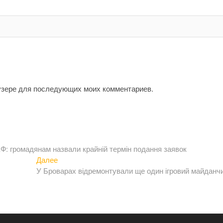
аузере для последующих моих комментариев.
Ф: громадянам назвали крайній термін подання заявок
Следующая
Далее
запись:
У Броварах відремонтували ще один ігровий майданч