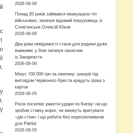
2026-08-06
й
Понад 20 років займався евакуацією тіл
військових: загинув відомий пошуковець зі
Слов’янська Олексій Юков
с
2026-08-06
1
Два роки невідомості стали для родини дуже
о
важкими: у бою загинув захисник
ії
із Закарпаття
2026-08-06
и,
Мінус 100 000 грн за хвилину: шахраї під
виглядом Червоного Хреста крадуть гроші з
карток
у
2026-08-05
,
Росія посилює ракетні удари по Києву: на що
у
зробив ставку ворог, чи зможуть врятувати
«дві стіни» і що робити без перехоплювачів
для Patriot
2026-08-05
а