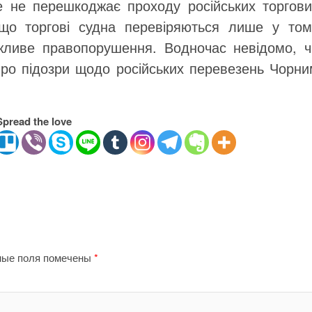
е не перешкоджає проходу російських торгови
 що торгові судна перевіряються лише у том
жливе правопорушення. Водночас невідомо, ч
ро підозри щодо російських перевезень Чорни
Spread the love
ные поля помечены
*