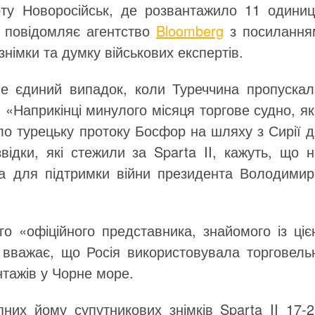
рту Новоросійськ, де розвантажило 11 одиниц
це повідомляє агентство
Bloomberg
з посилання
 знімки та думку військових експертів.
не єдиний випадок, коли Туреччина пропускал
. «Наприкінці минулого місяця торгове судно, я
о турецьку протоку Босфор на шляху з Сирії д
звідки, які стежили за Sparta II, кажуть, що 
ка для підтримки війни президента Володимир
о «офіційного представника, знайомого із ціє
вважає, що Росія використовувала торговельн
тажів у Чорне море.
них йому супутникових знімків Sparta II 17-2