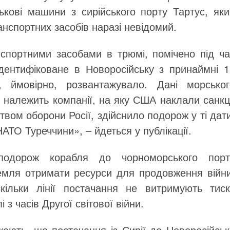
кові машини з сирійського порту Тартус, яки
анспортних засобів наразі невідомий.
нспортними засобами в трюмі, помічено під ча
ідентифіковане в Новоросійську з принаймні 1
, ймовірно, розвантажувало. Дані морськог
 належить компанії, на яку США наклали санкц
ством оборони Росії, здійснило подорож у ті дат
АТО Туреччини», – йдеться у публікації.
подорож корабля до чорноморського порт
емля отримати ресурси для продовження війни
ільки лінії постачання не витримують тиск
 з часів Другої світової війни.
жають, що постачання із Сирії до Новоросійськ