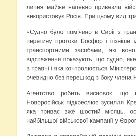
липня майже напевно привезла війсь
використовує Росія. При цьому вид тр
«Судно було помічено в Сирії з тра
перетину протоки Босфор і пізніше 
транспортними засобами, які воно
відстеження показують, що судно, яке
в травні і яка контролюється Міністер
очевидно без перешкод з боку члена Н
Агентство робить висновок, що 
Новоросійськ підкреслює зусилля Кр
яка триває вже шостий місяць, оск
найбільшої військової кампанії у Європі
Джерела в європейській розвідці вва