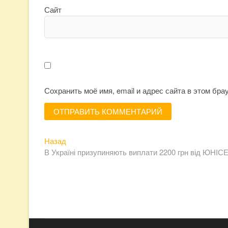
Сайт
Сохранить моё имя, email и адрес сайта в этом бр
Предыдущая
Навигация
Назад
запись:
В Україні призупиняють виплати 2200 грн від ЮНІСЕ
по
записям