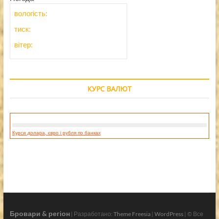
вологість:
тиск:
вітер:
КУРС ВАЛЮТ
Курси долара, євро і рубля по банках
Бровари & регіон
| Разработано:
Theme Freesia
|
WordPress
| © Все