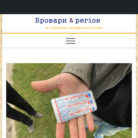
Перейти
Брова
к
В СУПЕРЕЧКАХ
НАРОДЖУЄТЬСЯ
содержимому
ІСТИНА
& регі