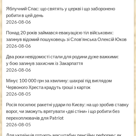
Яблучний Спас: що святять у церкві і що заборонено
робити в цей день
2026-08-06
Понад 20 років займався евакуацією тіл військових:
загинув відомий пошуковець зі Слов’янська Олексій Юков
2026-08-06
Два роки невідомості стали для родини дуже важкими:
у бою загинув захисник із Закарпаття
2026-08-06
Мінус 100 000 грн за хвилину: шахраї під виглядом
Червоного Хреста крадуть гроші з карток
2026-08-05
Росія посилює ракетні удари по Києву: на що зробив ставку
ворог, чи зможуть врятувати «дві стіни» і що робити без
перехоплювачів для Patriot
2026-08-05
Для українців готують масштабну пенсійну реформу: як