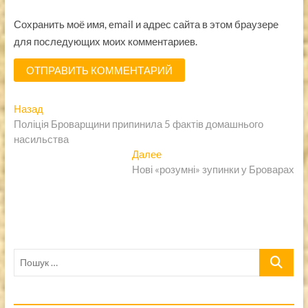
Сохранить моё имя, email и адрес сайта в этом браузере
для последующих моих комментариев.
Навигация
Предыдущая
Назад
запись:
Поліція Броварщини припинила 5 фактів домашнього
по
насильства
записям
Следующая
Далее
запись:
Нові «розумні» зупинки у Броварах
Пошук
…