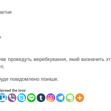
овтня
»
чів проведуть жеребкування, який визначить х
ті.
уде повідомлено пізніше.
Spread the love