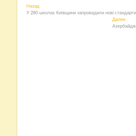
Предыдущая
Навигация
Назад
запись:
У 280 школах Київщини запровадили нові стандарт
по
Сле
Далее
записям
запи
Азербайджа