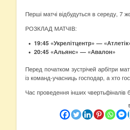
Перші матчі відбудуться в середу, 7 ж
РОЗКЛАД МАТЧІВ:
19:45 «Укрелітцентр» — «Атлетік
20:45 «Альянс» — «Авалон»
Перед початком зустрічей арбітри мат
із команд-учасниць господар, а хто гос
Час проведення інших чвертьфіналів б