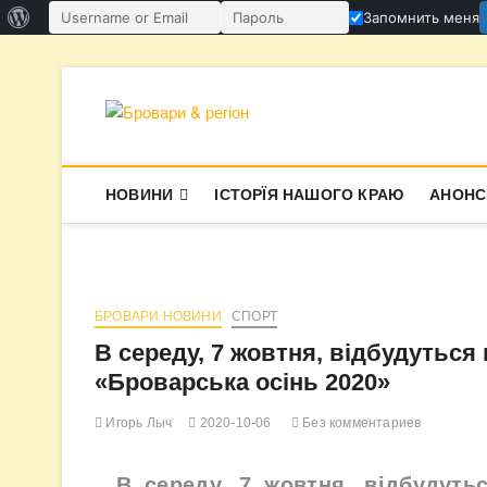
О
Запомнить меня
Имя пользователя или email
Пароль
WordPress
Перейти
к
содержимому
Бровари & ре
В СУПЕРЕЧКАХ НАРОДЖУЄТЬСЯ І
НОВИНИ
ІСТОРЇЯ НАШОГО КРАЮ
АНОНС
БРОВАРИ НОВИНИ
СПОРТ
В середу, 7 жовтня, відбудутьс
«Броварська осінь 2020»
Игорь Лыч
2020-10-06
Без комментариев
В середу, 7 жовтня, відбудуть