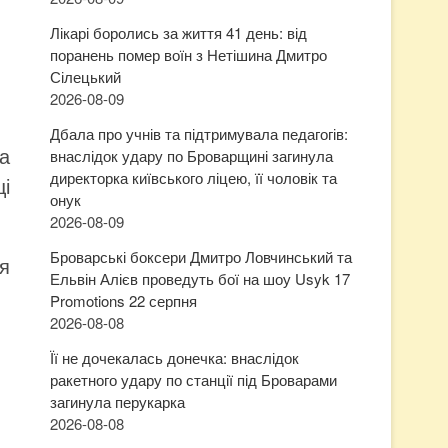
Лікарі боролись за життя 41 день: від
поранень помер воїн з Нетішина Дмитро
Сілецький
2026-08-09
Дбала про учнів та підтримувала педагогів:
га
внаслідок удару по Броварщині загинула
директорка київського ліцею, її чоловік та
і
онук
2026-08-09
Броварські боксери Дмитро Ловчинський та
ся
Ельвін Алієв проведуть бої на шоу Usyk 17
Promotions 22 серпня
2026-08-08
Її не дочекалась донечка: внаслідок
ракетного удару по станції під Броварами
загинула перукарка
2026-08-08