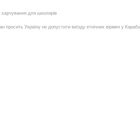
и харчування для школярів
дующая
сь:
н просить Україну не допустити виїзду етнічних вірмен у Караб