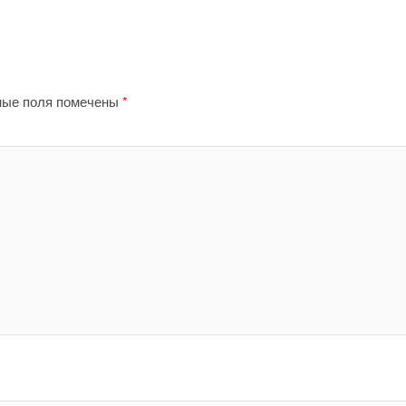
ные поля помечены
*