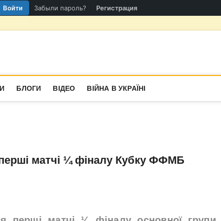
Войти
Забыли пароль?
Регистрация
гіон
СТИНА
И
БЛОГИ
ВІДЕО
ВІЙНА В УКРАЇНІ
я перші матчі ¼ фіналу Кубку ФФМБ
ся перші матчі ¼ фіналу основної групи