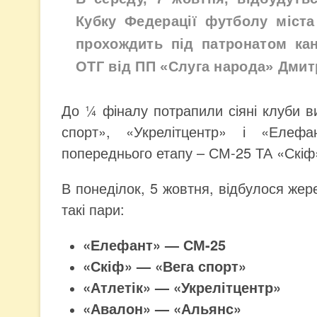
Кубку Федерації футболу міста
прохождить під патронатом ка
ОТГ від ПП «Слуга народа» Дмит
До ¼ фіналу потрапили сіяні клуби ви
спорт», «Укрелітцентр» і «Елеф
попереднього етапу – СМ-25 ТА «Скіф
В понеділок, 5 жовтня, відбулося жере
такі пари:
«Елефант» — СМ-25
«Скіф» — «Вега спорт»
«Атлетік» — «Укрелітцентр»
«Авалон» — «Альянс»