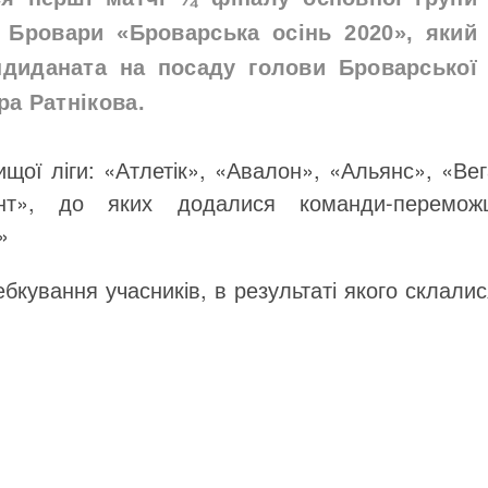
 Бровари «Броварська осінь 2020», який
ндиданата на посаду голови Броварської
ра Ратнікова.
щої ліги: «Атлетік», «Авалон», «Альянс», «Ве
ант», до яких додалися команди-переможц
»
бкування учасників, в результаті якого склали