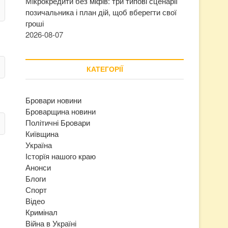
Мікрокредити без міфів: три типові сценарії
позичальника і план дій, щоб вберегти свої
гроші
2026-08-07
КАТЕГОРІЇ
Бровари новини
Броварщина новини
Політичні Бровари
Київщина
Україна
Історїя нашого краю
Анонси
Блоги
Спорт
Відео
Кримінал
Війна в Україні