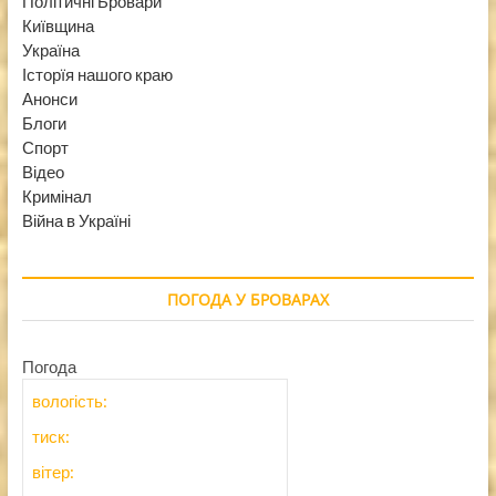
Політичні Бровари
Київщина
Україна
Історїя нашого краю
Анонси
Блоги
Спорт
Відео
Кримінал
Війна в Україні
ПОГОДА У БРОВАРАХ
Погода
вологість:
тиск:
вітер: