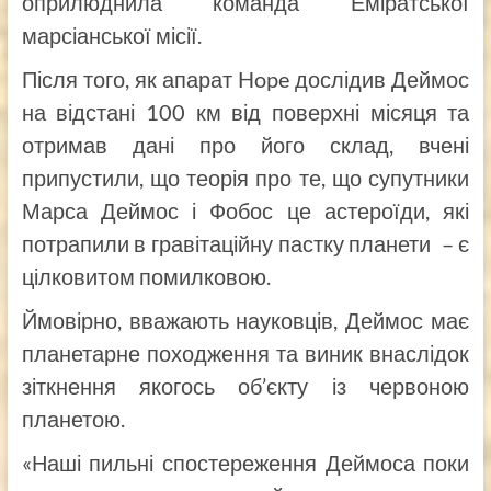
оприлюднила команда Еміратської
марсіанської місії.
Після того, як апарат Hope дослідив Деймос
на відстані 100 км від поверхні місяця та
отримав дані про його склад, вчені
припустили, що теорія про те, що супутники
Марса Деймос і Фобос це астероїди, які
потрапили в гравітаційну пастку планети – є
цілковитом помилковою.
Ймовірно, вважають науковців, Деймос має
планетарне походження та виник внаслідок
зіткнення якогось об’єкту із червоною
планетою.
«Наші пильні спостереження Деймоса поки