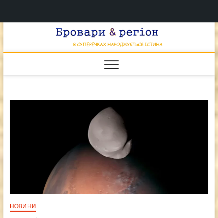
Перейти
Брова
к
В СУПЕРЕЧКАХ
НАРОДЖУЄТЬСЯ
содержимому
ІСТИНА
& регі
НОВИНИ