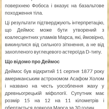
поверхнею Фобоса і вказує на базальтове
походження тіла.
Ці результати підтверджують інтерпретацію,
що Деймос може бути утворений з
коалесцентних уламків Марса, які, ймовірно,
викинулися від сильного зіткнення, а не від
захопленого вуглецевого астероїда D-типу.
Що відомо про Деймос
Деймос був відкритий 11 серпня 1877 року
американським астрономом Асафом Холом
і названо на честь уособлення жаху у
древньогрецькій міфології. Супутник має
розмір 15 на 12 на 11 кілометрів і
обертається довкола Марса за 30 годин.