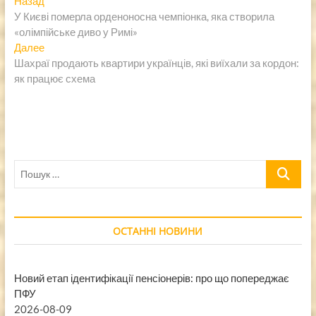
Навигация
Назад
запись:
У Києві померла орденоносна чемпіонка, яка створила
по
«олімпійське диво у Римі»
записям
Следующая
Далее
запись:
Шахраї продають квартири українців, які виїхали за кордон:
як працює схема
Пошук
…
ОСТАННІ НОВИНИ
Новий етап ідентифікації пенсіонерів: про що попереджає
ПФУ
2026-08-09