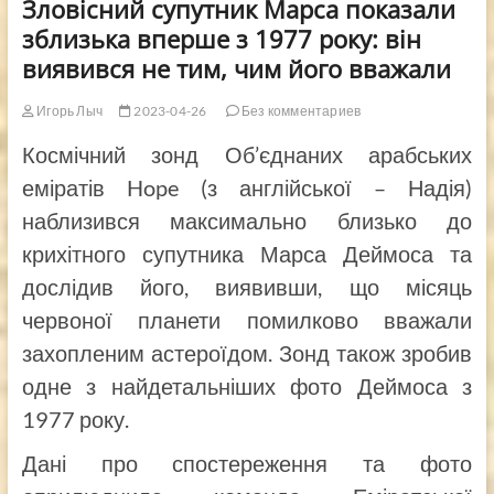
Зловісний супутник Марса показали
зблизька вперше з 1977 року: він
виявився не тим, чим його вважали
Игорь Лыч
2023-04-26
Без комментариев
Космічний зонд Об’єднаних арабських
еміратів Hope (з англійської – Надія)
наблизився максимально близько до
крихітного супутника Марса Деймоса та
дослідив його, виявивши, що місяць
червоної планети помилково вважали
захопленим астероїдом. Зонд також зробив
одне з найдетальніших фото Деймоса з
1977 року.
Дані про спостереження та фото