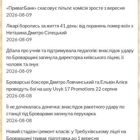
«ПриватБанк» скасовує пільги: комісія зросте з вересня
2026-08-09
Лікарі боролись за життя 41 день: від поранень помер воїн з
Нетішина Дмитро Сілецький
2026-08-09
Дбала про учнів та підтримувала педагогів: внаслідок удару
по Броварщині загинула директорка київського ліцею, її
чоловік та онук
2026-08-09
Броварські боксери Дмитро Ловчинський та Ельвін Алієв
проведуть бої на шоу Usyk 17 Promotions 22 серпня
2026-08-08
Її не дочекалась донечка: внаслідок ракетного удару по
станції під Броварами загинула перукарка
2026-08-08
Новий стадіон і ремонт класів: у Требухівському ліцеї на
Броварщині триває підготовка до 1 вересня