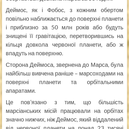
Деймос, як і Фобос, з кожним обертом
повільно наближається до поверхні планети
і приблизно за 50 млн років або будуть
знищені її гравітацією, перетворившись на
кільця довкола червоної планети, або ж
впадуть на поверхню.
Сторона Деймоса, звернена до Марса, була
найбільш вивчена раніше – марсоходами на
поверхні планети та орбітальними
апаратами.
Це пов’язано з тим, що більшість
марсіанських місій працювали на орбітах
значно нижчих, ніж Деймос, який віддалений
від червоної планети на понад 23 тисячі