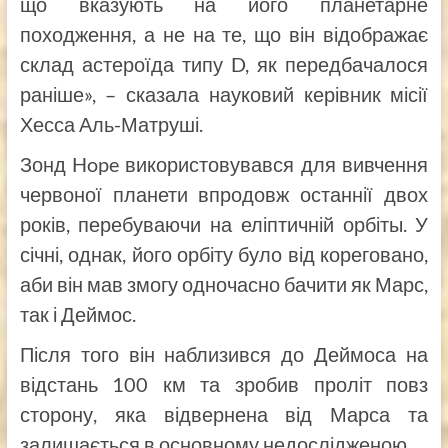
що вказують на його планетарне
походження, а не на те, що він відображає
склад астероїда типу D, як передбачалося
раніше», – сказала науковий керівник місії
Хесса Аль-Матруші.
Зонд Hope використовувався для вивчення
червоної планети впродовж останнії двох
років, перебуваючи на еліптичній орбіты. У
січні, однак, його орбіту було від кореговано,
аби він мав змогу одночасно бачити як Марс,
так і Деймос.
Після того він наблизився до Деймоса на
відстань 100 км та зробив проліт повз
сторону, яка відвернена від Марса та
залишається в основному недослідженою.