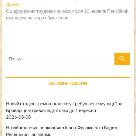
записям
Следующая
Далее
запись:
Оцифрування трудових книжок після 10 червня: Пенсійний
фонд розповів про обмеження
Пошук
…
ОСТАННІ НОВИНИ
Новий стадіон і ремонт класів: у Требухівському ліцеї на
Броварщині триває підготовка до 1 вересня
2026-08-08
На війні загинув полковник з Івано-Франківська Вадим
Репецький: що відомо