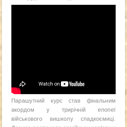
Парашутний курс став фінальним
акордом у трирічній епопеї
військового вишколу спадкоємиці.