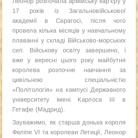
Леонор розпочала армійську кар’єру у
17 років із Загальновійськової
академії в Сарагосі, після чого
провела кілька місяців у навчальному
плаванні у складі Військово-морських
сил. Військову освіту завершено, і
вже у вересні цього року майбутня
королева розпочне навчання за
цивільною спеціальністю
«Політологія» на кампусі Державного
університету імені Карлоса III в
Гетафе (Мадрид).
Зауважимо, як старша донька короля
Феліпе VI та королеви Летиції, Леонор