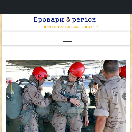
Перейти
Брова
к
В СУПЕРЕЧКАХ
НАРОДЖУЄТЬСЯ
содержимому
ІСТИНА
& регі