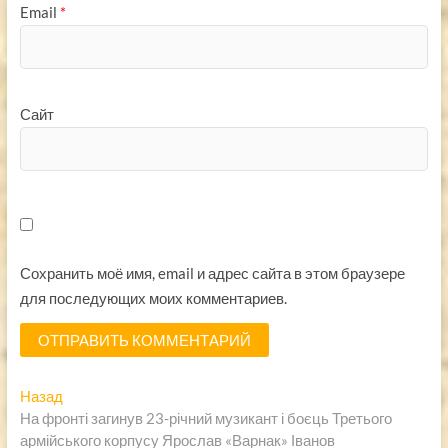
Email
*
Сайт
Сохранить моё имя, email и адрес сайта в этом браузере
для последующих моих комментариев.
Навигация
Предыдущая
Назад
запись:
На фронті загинув 23-річний музикант і боєць Третього
по
армійського корпусу Ярослав «Варнак» Іванов