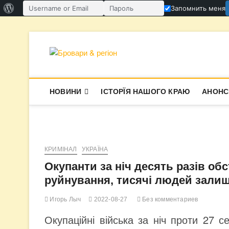
О
Запомнить меня
Имя пользователя или email
Пароль
WordPress
Перейти
к
содержимому
Бровари & ре
В СУПЕРЕЧКАХ НАРОДЖУЄТЬСЯ І
НОВИНИ
ІСТОРЇЯ НАШОГО КРАЮ
АНОНС
КРИМІНАЛ
УКРАЇНА
Окупанти за ніч десять разів об
руйнування, тисячі людей зали
Игорь Лыч
2022-08-27
Без комментариев
Окупаційні війська за ніч проти 27 с