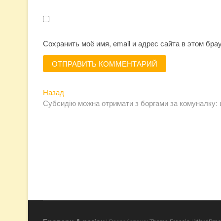
Сохранить моё имя, email и адрес сайта в этом бр
Предыдущая
Навигация
Назад
запись:
Субсидію можна отримати з боргами за комуналку: 
по
записям