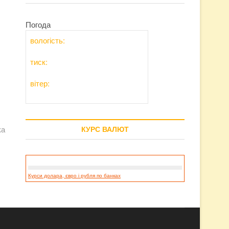
Погода
вологість:
тиск:
вітер:
ка
КУРС ВАЛЮТ
Курси долара, євро і рубля по банках