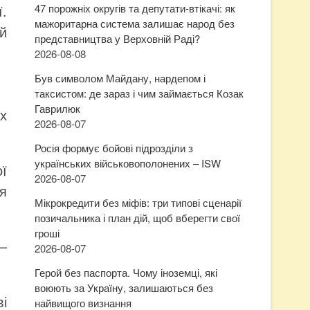
.
47 порожніх округів та депутати-втікачі: як
мажоритарна система залишає народ без
й
представництва у Верховній Раді?
2026-08-08
Був символом Майдану, нардепом і
таксистом: де зараз і чим займається Козак
Гаврилюк
ох
2026-08-07
Росія формує бойові підрозділи з
українських військовополонених – ISW
ої
2026-08-07
ія
Мікрокредити без міфів: три типові сценарії
позичальника і план дій, щоб вберегти свої
гроші
 —
2026-08-07
Герой без паспорта. Чому іноземці, які
воюють за Україну, залишаються без
і
найвищого визнання