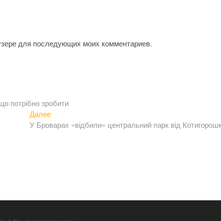
аузере для последующих моих комментариев.
що потрібно зробити
Следующая
Далее
запись:
У Броварах «відбили» центральний парк від Котигорош