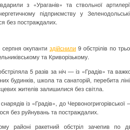
вдарили з «Ураганів» та ствольної артилерії
ргетичному підприємству у Зеленодольські
ся без постраждалих.
26 серпня окупанти
здійснили
9 обстрілів по трь
ельниківському та Криворізькому.
бстріляла 5 разів за ніч — із «Градів» та важк
тних будинків, школа та санаторій, перебита лін
цевих жителів залишилися без світла.
снарядів із «Градів», до Червоногригорівської
улося без руйнувань та постраждалих.
ому районі ракетний обстріл зачепив по дв