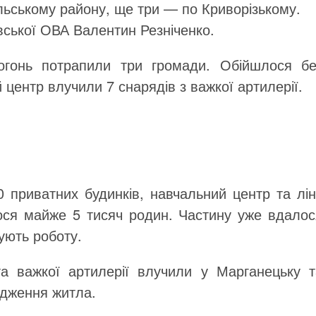
ольському району, ще три — по Криворізькому.
ської ОВА Валентин Резніченко.
вогонь потрапили три громади. Обійшлося бе
центр влучили 7 снарядів з важкої артилерії.
0 приватних будинків, навчальний центр та лін
ося майже 5 тисяч родин. Частину уже вдалос
жують роботу.
а важкої артилерії влучили у Марганецьку т
одження житла.