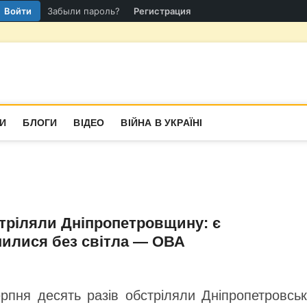
Войти
Забыли пароль?
Регистрация
гіон
СТИНА
И
БЛОГИ
ВІДЕО
ВІЙНА В УКРАЇНІ
стріляли Дніпропетровщину: є
шилися без світла — ОВА
ерпня десять разів обстріляли Дніпропетровсь