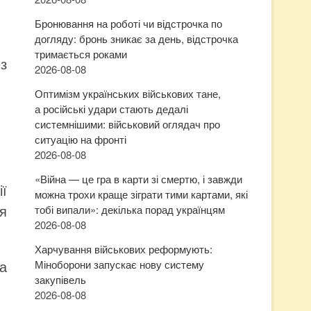
Бронювання на роботі чи відстрочка по
догляду: бронь зникає за день, відстрочка
тримається роками
з
2026-08-08
Оптимізм українських військових тане,
а російські удари стають дедалі
системнішими: військовий оглядач про
ситуацію на фронті
2026-08-08
«Війна — це гра в карти зі смертю, і завжди
ії
можна трохи краще зіграти тими картами, які
я
тобі випали»: декілька порад українцям
2026-08-08
Харчування військових реформують:
а
Міноборони запускає нову систему
закупівель
2026-08-08