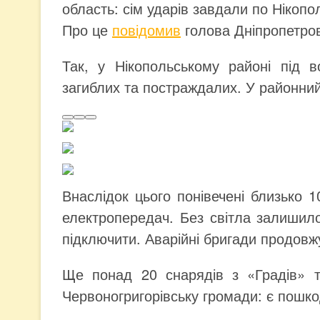
область: сім ударів завдали по Нікоп
Про це
повідомив
голова Дніпропетров
Так, у Нікопольському районі під 
загиблих та постраждалих. У районний 
Внаслідок цього понівечені близько 1
електропередач. Без світла залишил
підключити. Аварійні бригади продов
Ще понад 20 снарядів з «Градів» т
Червоногригорівську громади: є пошк