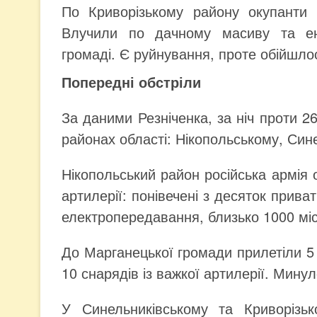
По Криворізькому району окупанти 
Влучили по дачному масиву та ене
громаді. Є руйнування, проте обійшло
Попередні обстріли
За даними Резніченка, за ніч проти 
районах області: Нікопольському, Син
Нікопольський район російська армія о
артилерії: понівечені з десяток прива
електропередавання, близько 1000 міс
До Марганецької громади прилетіли 5 
10 снарядів із важкої артилерії. Мин
У Синельниківському та Криворізьк