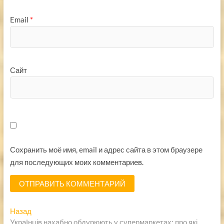
Email
*
Сайт
Сохранить моё имя, email и адрес сайта в этом браузере
для последующих моих комментариев.
Навигация
Предыдущая
Назад
запись:
Українців нахабно обдурюють у супермаркетах: про які