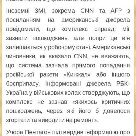
Іноземні ЗМІ, зокрема CNN та AFP з
посиланням на американські джерела
повідомили, що комплекс справді міг
зазнати пошкоджень, але попри це він
залишається у робочому стані. Американські
чиновники, як вказало CNN, не вважають,
що система зазнала прямого попадання
російської ракети «Кинжал» або іншого
боєприпасу. Інформовані джерела РБК-
Україна у військових колах стверджують, що
комплекс не зазнав «якихось критичних
пошкоджень, через які його б довелося
згортати та виводити на ремонт».
Учора Пентагон підтвердив інформацію про