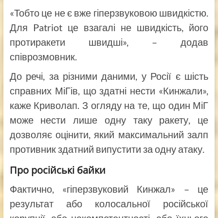
«Тобто це не є вже гіперзвуковою швидкістю.
Для Patriot це взагалі не швидкість, його
протиракети швидші», – додав
співрозмовник.
До речі, за різними даними, у Росії є шість
справних МіГів, що здатні нести «Кинжали»,
каже Криволап. З огляду на те, що один МіГ
може нести лише одну таку ракету, це
дозволяє оцінити, який максимальний залп
противник здатний випустити за одну атаку.
Про російські байки
Фактично, «гіперзвуковий Кинжал» – це
результат або колосальної російської