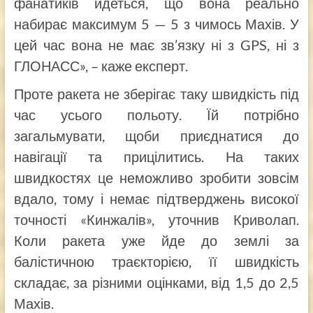
фанатиків йдеться, що вона реально
набирає максимум 5 — 5 з чимось Махів. У
цей час вона не має зв’язку ні з GPS, ні з
ГЛОНАСС», – каже експерт.
Проте ракета не зберігає таку швидкість під
час усього польоту. Їй потрібно
загальмувати, щоби приєднатися до
навігації та прицілитись. На таких
швидкостях це неможливо зробити зовсім
вдало, тому і немає підтверджень високої
точності «Кинжалів», уточнив Криволап.
Коли ракета уже йде до землі за
балістичною траєкторією, її швидкість
складає, за різними оцінками, від 1,5 до 2,5
Махів.