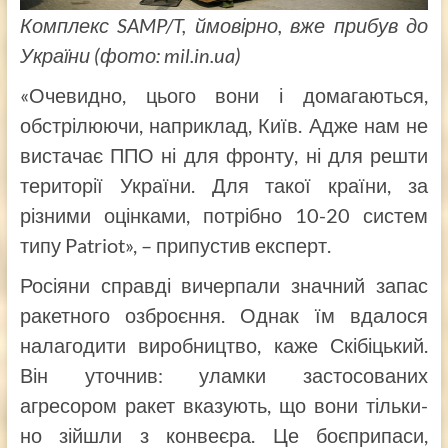
Комплекс SAMP/T, ймовірно, вже прибув до
України (фото: mil.in.ua)
«Очевидно, цього вони і домагаються,
обстрілюючи, наприклад, Київ. Адже нам не
вистачає ППО ні для фронту, ні для решти
території України. Для такої країни, за
різними оцінками, потрібно 10-20 систем
типу Patriot», – припустив експерт.
Росіяни справді вичерпали значний запас
ракетного озброєння. Однак їм вдалося
налагодити виробництво, каже Скібіцький.
Він уточнив: уламки застосованих
агресором ракет вказують, що вони тільки-
но зійшли з конвеєра. Це боєприпаси,