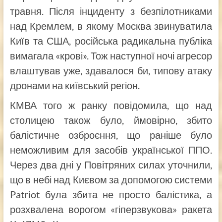
травня. Після інциденту з безпілотниками
над Кремлем, в якому Москва звинуватила
Київ та США, російська радикальна публіка
вимагала «крові». Тож наступної ночі агресор
влаштував уже, здавалося би, типову атаку
дронами на київський регіон.
КМВА того ж ранку повідомила, що над
столицею також було, ймовірно, збито
балістичне озброєння, що раніше було
неможливим для засобів української ППО.
Через два дні у Повітряних силах уточнили,
що в небі над Києвом за допомогою системи
Patriot була збита не просто балістика, а
розхвалена ворогом «гіперзвукова» ракета