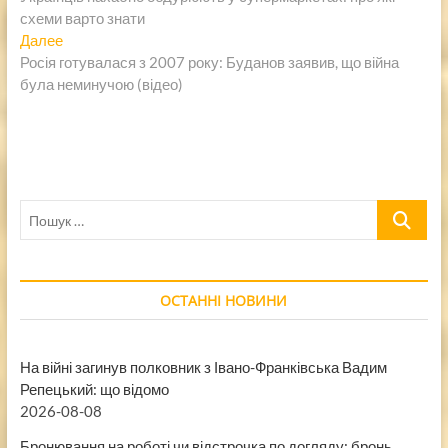
по
схеми варто знати
записям
Следующая
Далее
запись:
Росія готувалася з 2007 року: Буданов заявив, що війна
була неминучою (відео)
Пошук
…
ОСТАННІ НОВИНИ
На війні загинув полковник з Івано-Франківська Вадим
Репецький: що відомо
2026-08-08
Бронювання на роботі чи відстрочка по догляду: бронь