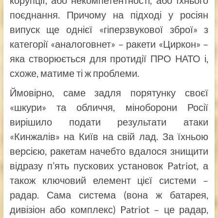
корупції, або некомпетентності, або їхнього
поєднання. Причому на підході у росіян
випуск ще однієї «гіперзвукової зброї» з
категорії «аналоговнет» – ракети «Циркон» –
яка створюється для протидії ПРО НАТО і,
схоже, матиме ті ж проблеми.
Ймовірно, саме задля порятунку своєї
«шкури» та обличчя, міноборони Росії
вирішило подати результати атаки
«Кинжалів» на Київ на свій лад. За їхньою
версією, ракетам начебто вдалося знищити
відразу п’ять пускових установок Patriot, а
також ключовий елемент цієї системи –
радар. Сама система (вона ж батарея,
дивізіон або комплекс) Patriot – це радар,