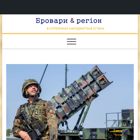
Перейти
Брова
к
В СУПЕРЕЧКАХ
НАРОДЖУЄТЬСЯ
содержимому
ІСТИНА
& регі