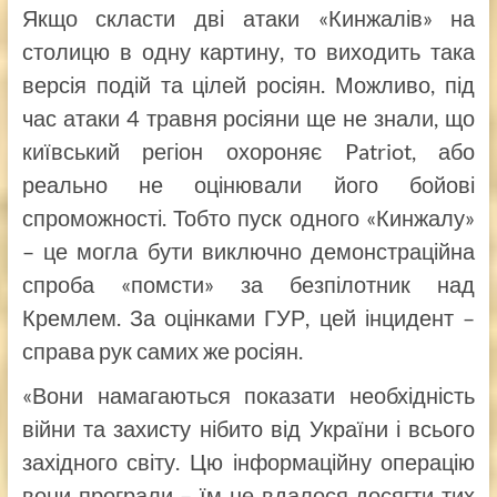
Якщо скласти дві атаки «Кинжалів» на
столицю в одну картину, то виходить така
версія подій та цілей росіян. Можливо, під
час атаки 4 травня росіяни ще не знали, що
київський регіон охороняє Patriot, або
реально не оцінювали його бойові
спроможності. Тобто пуск одного «Кинжалу»
– це могла бути виключно демонстраційна
спроба «помсти» за безпілотник над
Кремлем. За оцінками ГУР, цей інцидент –
справа рук самих же росіян.
«Вони намагаються показати необхідність
війни та захисту нібито від України і всього
західного світу. Цю інформаційну операцію
вони програли – їм не вдалося досягти тих