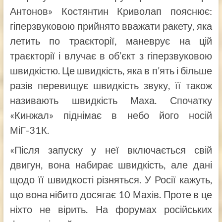
Антонов» Костянтин Криволап пояснює:
гіперзвуковою прийнято вважати ракету, яка
летить по траєкторії, маневрує на цій
траєкторії і влучає в об’єкт з гіперзвуковою
швидкістю. Це швидкість, яка в п’ять і більше
разів перевищує швидкість звуку, її також
називають швидкість Маха. Спочатку
«Кинжал» піднімає в небо його носій
МіГ-31К.
«Після запуску у неї включається свій
двигун, вона набирає швидкість, але дані
щодо її швидкості різняться. У Росії кажуть,
що вона нібито досягає 10 Махів. Проте в це
ніхто не вірить. На форумах російських