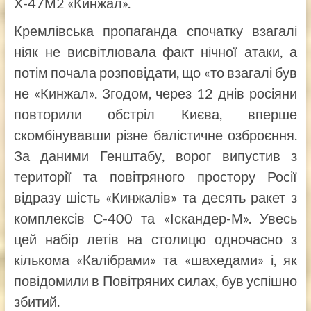
Х-47М2 «Кинжал».
Кремлівська пропаганда спочатку взагалі
ніяк не висвітлювала факт нічної атаки, а
потім почала розповідати, що «то взагалі був
не «Кинжал». Згодом, через 12 днів росіяни
повторили обстріл Києва, вперше
скомбінувавши різне балістичне озброєння.
За даними Генштабу, ворог випустив з
території та повітряного простору Росії
відразу шість «Кинжалів» та десять ракет з
комплексів С-400 та «Іскандер-М». Увесь
цей набір летів на столицю одночасно з
кількома «Калібрами» та «шахедами» і, як
повідомили в Повітряних силах, був успішно
збитий.