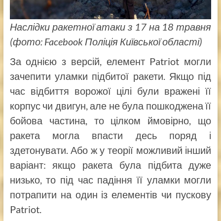
Наслідки ракетної атаки з 17 на 18 травня
(фото: Facebook Поліція Київської області)
За однією з версій, елемент Patriot могли
зачепити уламки підбитої ракети. Якщо під
час відбиття ворожої цілі були вражені її
корпус чи двигун, але не була пошкоджена її
бойова частина, то цілком ймовірно, що
ракета могла впасти десь поряд і
здетонувати. Або ж у теорії можливий інший
варіант: якщо ракета була підбита дуже
низько, то під час падіння її уламки могли
потрапити на один із елементів чи пускову
Patriot.