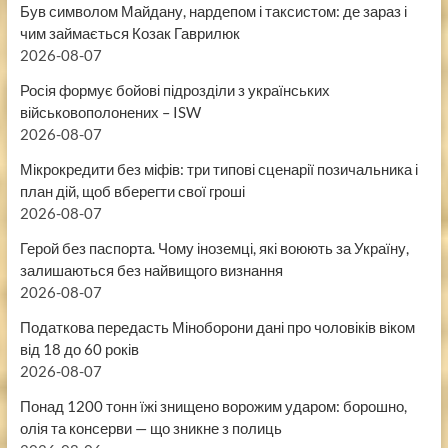
Був символом Майдану, нардепом і таксистом: де зараз і
чим займається Козак Гаврилюк
2026-08-07
Росія формує бойові підрозділи з українських
військовополонених – ISW
2026-08-07
Мікрокредити без міфів: три типові сценарії позичальника і
план дій, щоб вберегти свої гроші
2026-08-07
Герой без паспорта. Чому іноземці, які воюють за Україну,
залишаються без найвищого визнання
2026-08-07
Податкова передасть Міноборони дані про чоловіків віком
від 18 до 60 років
2026-08-07
Понад 1200 тонн їжі знищено ворожим ударом: борошно,
олія та консерви — що зникне з полиць