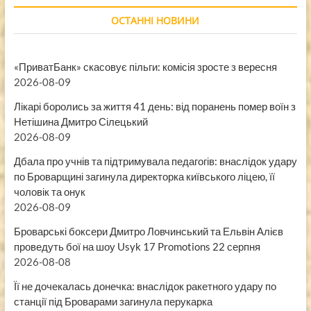
ОСТАННІ НОВИНИ
«ПриватБанк» скасовує пільги: комісія зросте з вересня
2026-08-09
Лікарі боролись за життя 41 день: від поранень помер воїн з
Нетішина Дмитро Сілецький
2026-08-09
Дбала про учнів та підтримувала педагогів: внаслідок удару
по Броварщині загинула директорка київського ліцею, її
чоловік та онук
2026-08-09
Броварські боксери Дмитро Ловчинський та Ельвін Алієв
проведуть бої на шоу Usyk 17 Promotions 22 серпня
2026-08-08
Її не дочекалась донечка: внаслідок ракетного удару по
станції під Броварами загинула перукарка