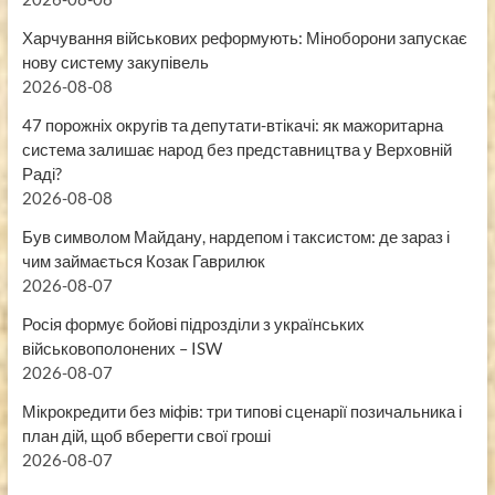
Харчування військових реформують: Міноборони запускає
нову систему закупівель
2026-08-08
47 порожніх округів та депутати-втікачі: як мажоритарна
система залишає народ без представництва у Верховній
Раді?
2026-08-08
Був символом Майдану, нардепом і таксистом: де зараз і
чим займається Козак Гаврилюк
2026-08-07
Росія формує бойові підрозділи з українських
військовополонених – ISW
2026-08-07
Мікрокредити без міфів: три типові сценарії позичальника і
план дій, щоб вберегти свої гроші
2026-08-07