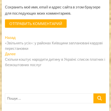
Сохранить моё имя, email и адрес сайта в этом браузере
для последующих моих комментариев.
Навигация
Предыдущая
Назад
запись:
«Звільнять усіх»: у районах Київщини заплановані кардові
по
перестановки
записям
Следующая
Далее
запись:
Скільки коштує народити дитину в Україні: список платних і
безкоштовних послуг
Пошук
…