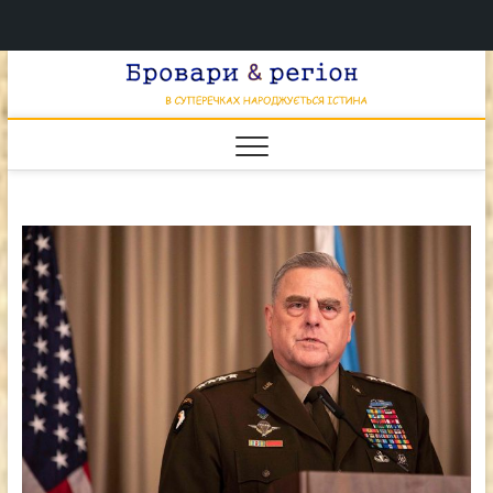
Перейти
Брова
к
В СУПЕРЕЧКАХ
НАРОДЖУЄТЬСЯ
содержимому
ІСТИНА
& регі