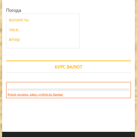
Погода
вологість:
тиск:
вітер:
КУРС ВАЛЮТ
Курси долара, євро і рубля по банках