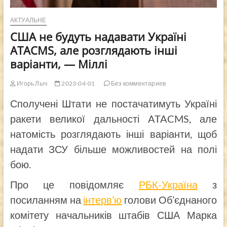
АКТУАЛЬНЕ
США не будуть надавати Україні
ATACMS, але розглядають інші
варіанти, — Міллі
Игорь Лыч
2023-04-01
Без комментариев
Сполучені Штати не постачатимуть Україні
ракети великої дальності ATACMS, але
натомість розглядають інші варіанти, щоб
надати ЗСУ більше можливостей на полі
бою.
Про це повідомляє
РБК-Україна
з
посиланням на
інтерв’ю
голови Об’єднаного
комітету начальників штабів США Марка