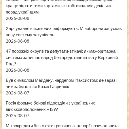
краще зіграти тими картами, які тобі випали»: декілька
порад українцям
2026-08-08
Харчування військових реформують: Міноборони запускає
нову систему закупівель
2026-08-08
47 порожніх округів та депутати-втікачі: як мажоритарна
система залишає народ без представництва у Верховній
Раді?
2026-08-08
Був символом Майдану, нардепом і таксистом: де зараз і
чим займається Козак Гаврилюк
2026-08-07
Росія формує бойові підрозділи з українських
військовополонених – ISW
2026-08-07
Мікрокредити без міфів: три типові сценарії позичальника і