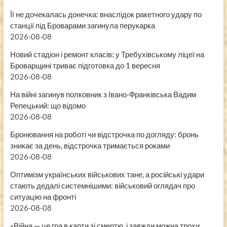
Її не дочекалась донечка: внаслідок ракетного удару по
станції під Броварами загинула перукарка
2026-08-08
Новий стадіон і ремонт класів: у Требухівському ліцеї на
Броварщині триває підготовка до 1 вересня
2026-08-08
На війні загинув полковник з Івано-Франківська Вадим
Репецький: що відомо
2026-08-08
Бронювання на роботі чи відстрочка по догляду: бронь
зникає за день, відстрочка тримається роками
2026-08-08
Оптимізм українських військових тане, а російські удари
стають дедалі системнішими: військовий оглядач про
ситуацію на фронті
2026-08-08
«Війна — це гра в карти зі смертю, і завжди можна трохи