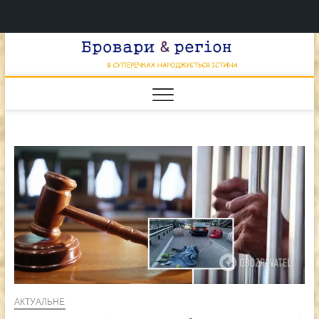
Перейти
Брова
к
В СУПЕРЕЧКАХ
НАРОДЖУЄТЬСЯ
содержимому
ІСТИНА
& регі
АКТУАЛЬНЕ