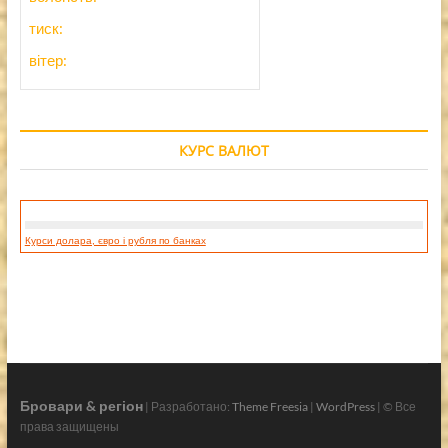
тиск:
вітер:
КУРС ВАЛЮТ
Курси долара, євро і рубля по банках
Бровари & регіон
| Разработано:
Theme Freesia
|
WordPress
| © Все
права защищены