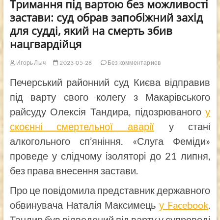
Тримання під вартою без можливості
застави: суд обрав запобіжний захід
для судді, який на смерть збив
нацгвардійця
Игорь Лыч
2023-05-28
Без комментариев
Печерський районний суд Києва відправив
під варту свого колегу з Макарівського
райсуду Олексія Тандира, підозрюваного
у
скоєнні смертельної аварії
у стані
алкогольного сп’яніння. «Слуга Феміди»
проведе у слідчому ізоляторі до 21 липня,
без права внесення застави.
Про це повідомила представник державного
обвинувача Наталія Максимець
у Facebook
.
Тандир був відведений під варту у супроводі