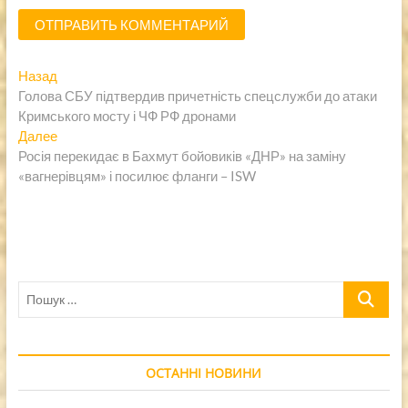
Навигация
Предыдущая
Назад
запись:
Голова СБУ підтвердив причетність спецслужби до атаки
по
Кримського мосту і ЧФ РФ дронами
записям
Следующая
Далее
запись:
Росія перекидає в Бахмут бойовиків «ДНР» на заміну
«вагнерівцям» і посилює фланги – ISW
Пошук
…
ОСТАННІ НОВИНИ