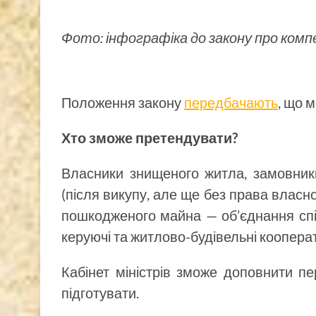
Фото: інфографіка до закону про компенс
Положення закону
передбачають
, що 
Хто зможе претендувати?
Власники знищеного житла, замовники
(після викупу, але ще без права власно
пошкодженого майна — об’єднання спів
керуючі та житлово-будівельні коопера
Кабінет міністрів зможе доповнити п
підготувати.