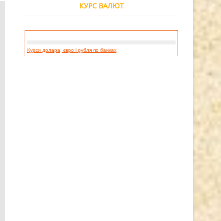
КУРС ВАЛЮТ
Курси долара, євро і рубля по банках