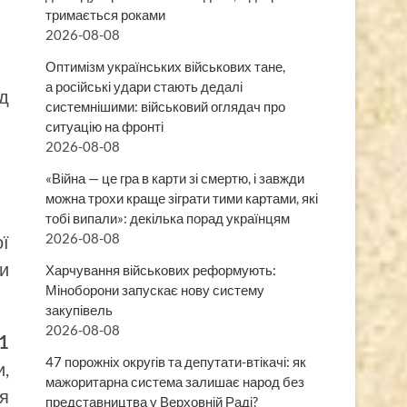
тримається роками
2026-08-08
Оптимізм українських військових тане,
а російські удари стають дедалі
ід
системнішими: військовий оглядач про
ситуацію на фронті
2026-08-08
«Війна — це гра в карти зі смертю, і завжди
можна трохи краще зіграти тими картами, які
тобі випали»: декілька порад українцям
2026-08-08
ї
ти
Харчування військових реформують:
Міноборони запускає нову систему
закупівель
2026-08-08
1
47 порожніх округів та депутати-втікачі: як
и,
мажоритарна система залишає народ без
ня
представництва у Верховній Раді?