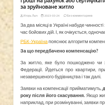
Гроші на рахунок або сертифікат
за зруйноване житло
Игорь Лыч
2023-03-24
Без комментариев
За два місяці в Україні набуде чинності
час бойових дій. І, як очікується, одно
РБК-Україна
пояснює алгоритм компенс
За що передбачено компенсацію?
За житло, яке було пошкоджено чи зн
Федерації. Йдеться про квартири, при
незавершеного будівництва і так далі.
Заявки на компенсації прийматимуть,
д
року після його скасування.
Якщо жит
наприклад, при розмінуванні, заявки п