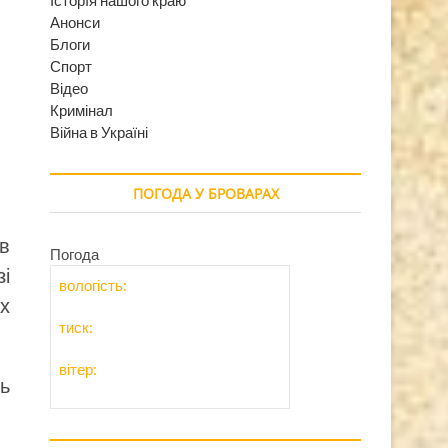
Анонси
Блоги
Спорт
Відео
Кримінал
Війна в Україні
ПОГОДА У БРОВАРАХ
в
Погода
зі
вологість:
їх
тиск:
вітер:
ь