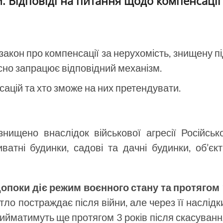
и. Відповіді на питання щодо компенсації
 закон про компенсації за нерухомість, знищену п
часно запрацює відповідний механізм.
ацій та хто зможе на них претендувати.
ищено внаслідок військової агресії Російсько
ватні будинки, садові та дачні будинки, об’єк
опоки діє режим воєнного стану та протягом 
ло постраждає після війни, але через її наслідк
рийматимуть ще протягом 3 років після скасуван