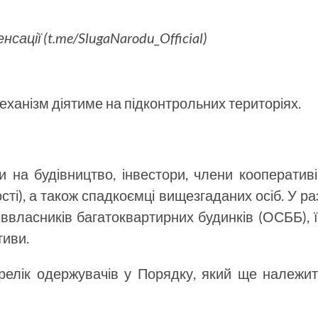
ації (t.me/SlugaNarodu_Official)
механізм діятиме на підконтрольних територіях.
 на будівництво, інвестори, члени кооперативі
сті), а також спадкоємці вищезгаданих осіб. У ра
власників багатоквартирних будинків (ОСББ), 
тиви.
ерелік одержувачів у Порядку, який ще належит