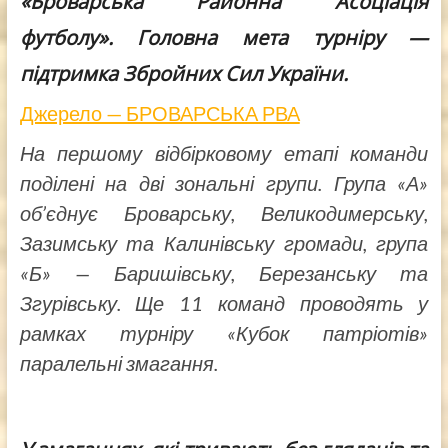
«Броварська Районна Асоціація
футболу». Головна мета турніру —
підтримка Збройних Сил України.
Джерело — БРОВАРСЬКА РВА
На першому відбірковому етапі команди
поділені на дві зональні групи. Група «А»
об’єдну
є
Броварську, Великодимерську,
Зазимську та Калинівську громади, група
«Б» — Баришівську, Березанську та
Згурівську. Ще 11 команд проводять у
рамках турніру «Кубок патріотів»
паралельні змагання.