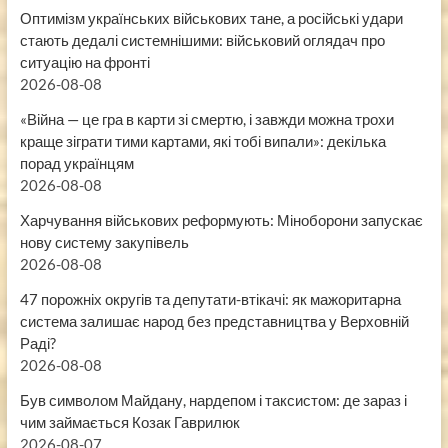
Оптимізм українських військових тане, а російські удари
стають дедалі системнішими: військовий оглядач про
ситуацію на фронті
2026-08-08
«Війна — це гра в карти зі смертю, і завжди можна трохи
краще зіграти тими картами, які тобі випали»: декілька
порад українцям
2026-08-08
Харчування військових реформують: Міноборони запускає
нову систему закупівель
2026-08-08
47 порожніх округів та депутати-втікачі: як мажоритарна
система залишає народ без представництва у Верховній
Раді?
2026-08-08
Був символом Майдану, нардепом і таксистом: де зараз і
чим займається Козак Гаврилюк
2026-08-07