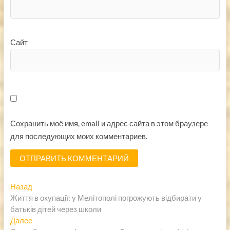
Сайт
Сохранить моё имя, email и адрес сайта в этом браузере
для последующих моих комментариев.
Навигация
Предыдущая
Назад
запись:
Життя в окупації: у Мелітополі погрожують відбирати у
по
батьків дітей через школи
записям
Следующая
Далее