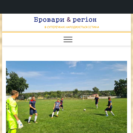
Перейти
Брова
к
В СУПЕРЕЧКАХ
НАРОДЖУЄТЬСЯ
содержимому
ІСТИНА
& регі