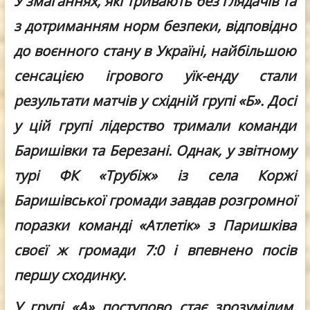
У змаганнях, які тривають без глядачів та
з дотриманням норм безпеки, відповідно
до воєнного стану в Україні, найбільшою
сенсацією ігрового уїк-енду стали
результати матчів у східній групі «Б». Досі
у цій групі лідерство тримали команди
Баришівки та Березані. Однак, у звітному
турі ФК «Трубіж» із села Коржі
Баришівської громади завдав розгромної
поразки команді «Атлетік» з Паришківа
своєї ж громади 7:0 і впевнено посів
першу сходинку.
У групі «А» поступово стає зрозумілим,